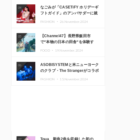
なごみが「CASETiFY ホリデーギ
04
フトガイド」のアンバサダーに就
任
FASHION ・
26.November.2024
【Channel47】長野県飯田市
05
で“本物の日本の田舎“を体験す
る、インバウンド向け旅行商品の
FOOD ・
19.November.2024
販売を開始
ASOBISYSTEMと米ニューヨーク
06
のクラブ・The Strangerがコラボ
レーション！ 「KAWAII
FASHION ・
15.November.2024
MONSTER CAFE」と
「SUSHIDELIC」のアイコンガー
ルたちがニューヨークで夢のステ
ージを披露
Toua、新曲2曲を収録した初の
07