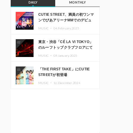
DAILY
MONTHLY
CUTIE STREET、満員の初ワンマ
01
ンでぴあアリーナMMでのデビュ
ー1周年ライブ開催を発表
MUSIC ・
04.February.2025
東京・渋谷「CÉ LA VI TOKYO」
02
のルーフトップクラブフロアにて
音楽イベント「Sky‘s The Limit」
MUSIC ・
09.January.2025
開催決定!! GREEN ASSASSIN
DOLLAR、JOMMY、
「THE FIRST TAKE」にCUTIE
03
Kza（FORCE OF NATURE）ら日
STREETが初登場
本を代表するDJ・クリエイターが
出演
MUSIC ・
16.December.2024