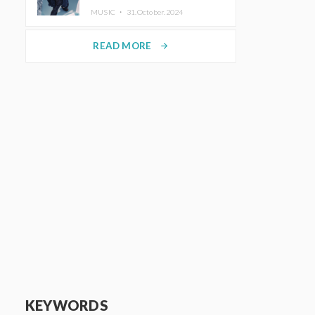
ホットコーヒー」をリリース
MUSIC ・
31.October.2024
READ MORE
arrow_forward
KEYWORDS