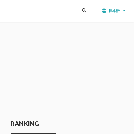
search
language
keyboard_arrow_down
日本語
RANKING