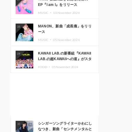
EP『I am I』をリリース
MUSIC ・
13.November.2024
MANON、新曲「成長痛」をリリ
08
ース
MUSIC ・
05.November.2024
KAWAII LAB.の新番組『KAWAII
09
LAB.の超KAWAIIへの道』がスタ
ート。KAWAII LAB.3周年記念公
FOOD ・
05.November.2024
演も開催決定
シンガーソングライターかわにし
10
なつき、新曲「センチメンタルと