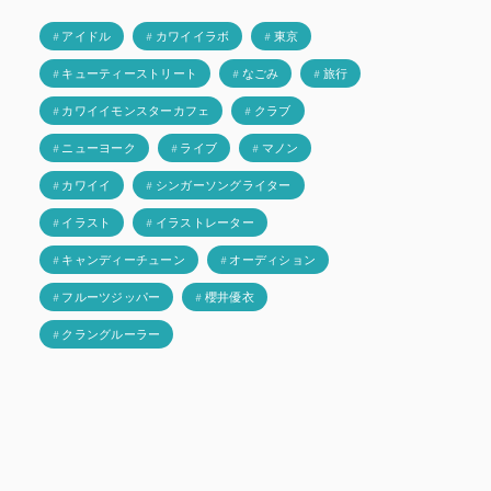
# アイドル
# カワイイラボ
# 東京
# キューティーストリート
# なごみ
# 旅行
# カワイイモンスターカフェ
# クラブ
# ニューヨーク
# ライブ
# マノン
# カワイイ
# シンガーソングライター
# イラスト
# イラストレーター
# キャンディーチューン
# オーディション
# フルーツジッパー
# 櫻井優衣
# クラングルーラー