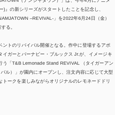
JATOWN（ナンジャタウン）」は、今年4月にアニメ
ドバニー)』の新シリーズがスタートしたことを記念し、
y in NAMJATOWN –REVIVAL-」を2022年6月24日（金）
催する。
ベントのリバイバル開催となる。作中に登場するアポ
イガーとバーナビー・ブルックス Jr.が、イメージキ
B Lemonade Stand REVIVAL （タイガーアン
イバル）」が園内にオープンし、注文内容に応じて大型
なトークを楽しみながらオリジナルのレモネードドリ