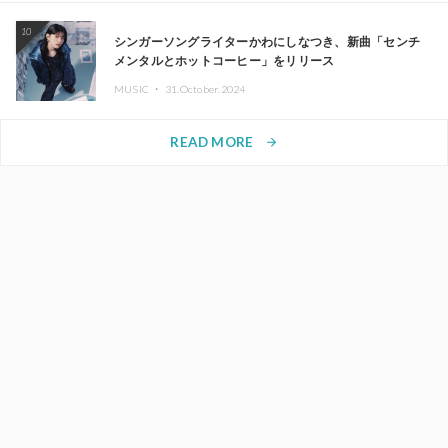
10
シンガーソングライターかわにしなつき、新曲「センチ
メンタルとホットコーヒー」をリリース
MUSIC ・
31.October.2024
READ MORE
arrow_forward