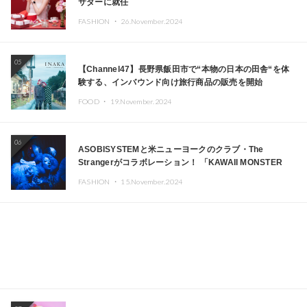
サダーに就任
FASHION ・
26.November.2024
05
【Channel47】長野県飯田市で“本物の日本の田舎“を体
験する、インバウンド向け旅行商品の販売を開始
FOOD ・
19.November.2024
06
ASOBISYSTEMと米ニューヨークのクラブ・The
Strangerがコラボレーション！ 「KAWAII MONSTER
CAFE」と「SUSHIDELIC」のアイコンガールたちがニュ
FASHION ・
15.November.2024
ーヨークで夢のステージを披露