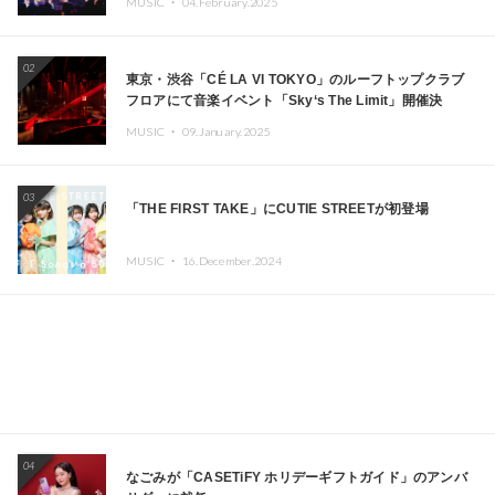
MUSIC ・
04.February.2025
02
東京・渋谷「CÉ LA VI TOKYO」のルーフトップクラブ
フロアにて音楽イベント「Sky‘s The Limit」開催決
定!! GREEN ASSASSIN DOLLAR、JOMMY、
MUSIC ・
09.January.2025
Kza（FORCE OF NATURE）ら日本を代表するDJ・クリ
エイターが出演
03
「THE FIRST TAKE」にCUTIE STREETが初登場
MUSIC ・
16.December.2024
04
なごみが「CASETiFY ホリデーギフトガイド」のアンバ