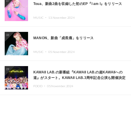
07
Toua、新曲2曲を収録した初のEP『I am I』をリリース
MUSIC ・
13.November.2024
08
MANON、新曲「成長痛」をリリース
MUSIC ・
05.November.2024
09
KAWAII LAB.の新番組『KAWAII LAB.の超KAWAIIへの
道』がスタート。KAWAII LAB.3周年記念公演も開催決定
FOOD ・
05.November.2024