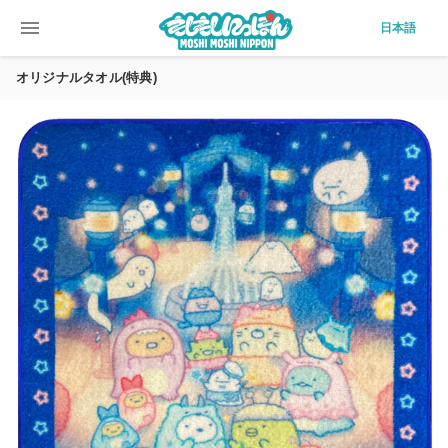
menu
日本語
オリジナルタオル(特典)