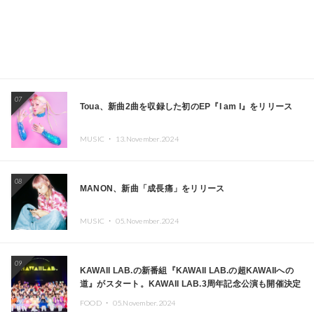
07
Toua、新曲2曲を収録した初のEP『I am I』をリリース
MUSIC ・
13.November.2024
08
MANON、新曲「成長痛」をリリース
MUSIC ・
05.November.2024
09
KAWAII LAB.の新番組『KAWAII LAB.の超KAWAIIへの
道』がスタート。KAWAII LAB.3周年記念公演も開催決定
FOOD ・
05.November.2024