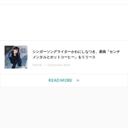
10
シンガーソングライターかわにしなつき、新曲「センチ
メンタルとホットコーヒー」をリリース
MUSIC ・
31.October.2024
READ MORE
arrow_forward