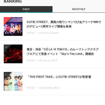
RANKING
DAILY
MONTHLY
01
CUTIE STREET、満員の初ワンマンでぴあアリーナMMで
のデビュー1周年ライブ開催を発表
MUSIC ・
04.February.2025
02
東京・渋谷「CÉ LA VI TOKYO」のルーフトップクラブ
フロアにて音楽イベント「Sky‘s The Limit」開催決
定!! GREEN ASSASSIN DOLLAR、JOMMY、
MUSIC ・
09.January.2025
Kza（FORCE OF NATURE）ら日本を代表するDJ・クリ
エイターが出演
03
「THE FIRST TAKE」にCUTIE STREETが初登場
MUSIC ・
16.December.2024