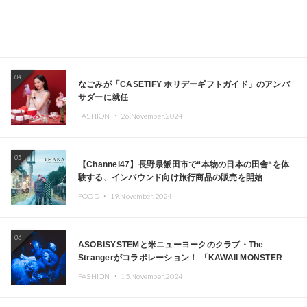
04
なごみが「CASETiFY ホリデーギフトガイド」のアンバ
サダーに就任
FASHION ・
26.November.2024
05
【Channel47】長野県飯田市で“本物の日本の田舎“を体
験する、インバウンド向け旅行商品の販売を開始
FOOD ・
19.November.2024
06
ASOBISYSTEMと米ニューヨークのクラブ・The
Strangerがコラボレーション！ 「KAWAII MONSTER
CAFE」と「SUSHIDELIC」のアイコンガールたちがニュ
FASHION ・
15.November.2024
ーヨークで夢のステージを披露