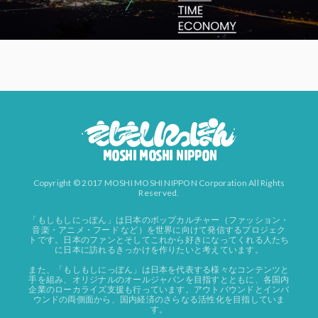
Copyright © 2017 MOSHI MOSHI NIPPON Corporation All Rights
Reserved.
「もしもしにっぽん」は日本のポップカルチャー（ファッション・
音楽・アニメ・フード など）を世界に向けて発信するプロジェク
トです。日本のファンとそしてこれから好きになってくれる人たち
に日本に訪れるきっかけを作りたいと考えています。
また、「もしもしにっぽん」は日本を代表する様々なコンテンツと
手を組み、オリジナルのオールジャパンを目指すとともに、各国内
企業のローカライズ支援も行っています。アウトバウンドとインバ
ウンドの両側面から、国内経済のさらなる活性化を目指していま
す。