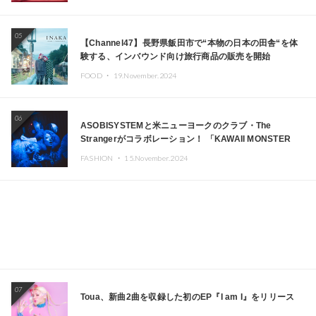
05
【Channel47】長野県飯田市で“本物の日本の田舎“を体
験する、インバウンド向け旅行商品の販売を開始
FOOD ・
19.November.2024
06
ASOBISYSTEMと米ニューヨークのクラブ・The
Strangerがコラボレーション！ 「KAWAII MONSTER
CAFE」と「SUSHIDELIC」のアイコンガールたちがニュ
FASHION ・
15.November.2024
ーヨークで夢のステージを披露
07
Toua、新曲2曲を収録した初のEP『I am I』をリリース