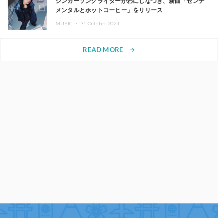
シンガーソングライターかわにしなつき、新曲「センチ
メンタルとホットコーヒー」をリリース
MUSIC ・
31.October.2024
READ MORE
arrow_forward