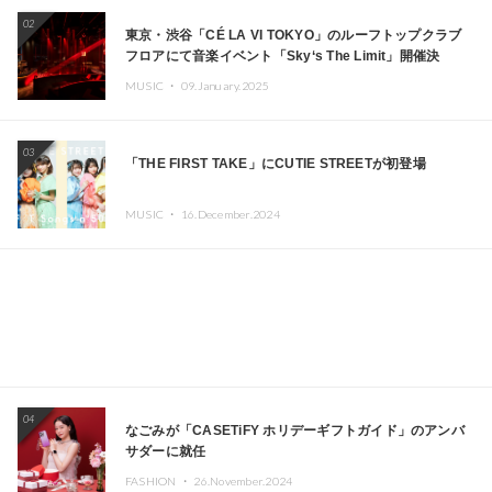
02
東京・渋谷「CÉ LA VI TOKYO」のルーフトップクラブ
フロアにて音楽イベント「Sky‘s The Limit」開催決
定!! GREEN ASSASSIN DOLLAR、JOMMY、
MUSIC ・
09.January.2025
Kza（FORCE OF NATURE）ら日本を代表するDJ・クリ
エイターが出演
03
「THE FIRST TAKE」にCUTIE STREETが初登場
MUSIC ・
16.December.2024
04
なごみが「CASETiFY ホリデーギフトガイド」のアンバ
サダーに就任
FASHION ・
26.November.2024