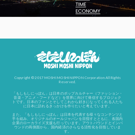
Copyright © 2017 MOSHI MOSHI NIPPON Corporation All Rights
Reserved.
「もしもしにっぽん」は日本のポップカルチャー（ファッション・
音楽・アニメ・フード など）を世界に向けて発信するプロジェク
トです。日本のファンとそしてこれから好きになってくれる人たち
に日本に訪れるきっかけを作りたいと考えています。
また、「もしもしにっぽん」は日本を代表する様々なコンテンツと
手を組み、オリジナルのオールジャパンを目指すとともに、各国内
企業のローカライズ支援も行っています。アウトバウンドとインバ
ウンドの両側面から、国内経済のさらなる活性化を目指していま
す。