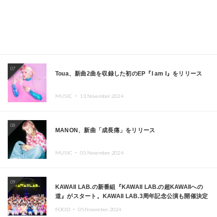
07
Toua、新曲2曲を収録した初のEP『I am I』をリリース
MUSIC ・
13.November.2024
08
MANON、新曲「成長痛」をリリース
MUSIC ・
05.November.2024
09
KAWAII LAB.の新番組『KAWAII LAB.の超KAWAIIへの
道』がスタート。KAWAII LAB.3周年記念公演も開催決定
FOOD ・
05.November.2024