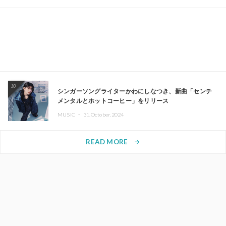
10
シンガーソングライターかわにしなつき、新曲「センチ
メンタルとホットコーヒー」をリリース
MUSIC ・
31.October.2024
READ MORE
arrow_forward