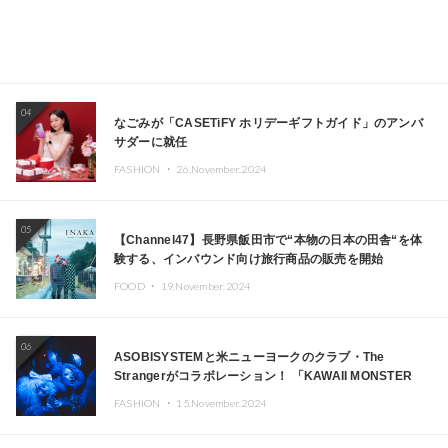
04
なごみが「CASETiFY ホリデーギフトガイド」のアンバ
サダーに就任
FASHION ・
26.November.2024
05
【Channel47】長野県飯田市で“本物の日本の田舎“を体
験する、インバウンド向け旅行商品の販売を開始
FOOD ・
19.November.2024
06
ASOBISYSTEMと米ニューヨークのクラブ・The
Strangerがコラボレーション！ 「KAWAII MONSTER
CAFE」と「SUSHIDELIC」のアイコンガールたちがニュ
FASHION ・
15.November.2024
ーヨークで夢のステージを披露