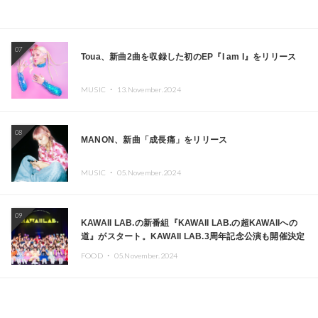
07
Toua、新曲2曲を収録した初のEP『I am I』をリリース
MUSIC ・
13.November.2024
08
MANON、新曲「成長痛」をリリース
MUSIC ・
05.November.2024
09
KAWAII LAB.の新番組『KAWAII LAB.の超KAWAIIへの
道』がスタート。KAWAII LAB.3周年記念公演も開催決定
FOOD ・
05.November.2024