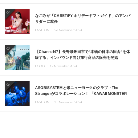
04
なごみが「CASETiFY ホリデーギフトガイド」のアンバ
サダーに就任
FASHION ・
26.November.2024
05
【Channel47】長野県飯田市で“本物の日本の田舎“を体
験する、インバウンド向け旅行商品の販売を開始
FOOD ・
19.November.2024
06
ASOBISYSTEMと米ニューヨークのクラブ・The
Strangerがコラボレーション！ 「KAWAII MONSTER
CAFE」と「SUSHIDELIC」のアイコンガールたちがニュ
FASHION ・
15.November.2024
ーヨークで夢のステージを披露