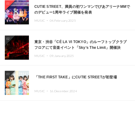
01
CUTIE STREET、満員の初ワンマンでぴあアリーナMMで
のデビュー1周年ライブ開催を発表
MUSIC ・
04.February.2025
02
東京・渋谷「CÉ LA VI TOKYO」のルーフトップクラブ
フロアにて音楽イベント「Sky‘s The Limit」開催決
定!! GREEN ASSASSIN DOLLAR、JOMMY、
MUSIC ・
09.January.2025
Kza（FORCE OF NATURE）ら日本を代表するDJ・クリ
エイターが出演
03
「THE FIRST TAKE」にCUTIE STREETが初登場
MUSIC ・
16.December.2024