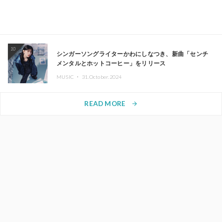
10
シンガーソングライターかわにしなつき、新曲「センチ
メンタルとホットコーヒー」をリリース
MUSIC ・
31.October.2024
READ MORE
arrow_forward