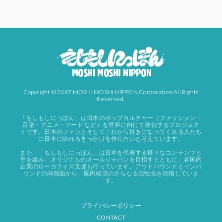
Copyright © 2017 MOSHI MOSHI NIPPON Corporation All Rights
Reserved.
「もしもしにっぽん」は日本のポップカルチャー（ファッション・
音楽・アニメ・フード など）を世界に向けて発信するプロジェク
トです。日本のファンとそしてこれから好きになってくれる人たち
に日本に訪れるきっかけを作りたいと考えています。
また、「もしもしにっぽん」は日本を代表する様々なコンテンツと
手を組み、オリジナルのオールジャパンを目指すとともに、各国内
企業のローカライズ支援も行っています。アウトバウンドとインバ
ウンドの両側面から、国内経済のさらなる活性化を目指していま
す。
プライバシーポリシー
CONTACT