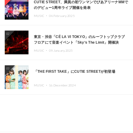
CUTIE STREET、満員の初ワンマンでぴあアリーナMMで
のデビュー1周年ライブ開催を発表
MUSIC ・
04.February.2025
02
東京・渋谷「CÉ LA VI TOKYO」のルーフトップクラブ
フロアにて音楽イベント「Sky‘s The Limit」開催決
定!! GREEN ASSASSIN DOLLAR、JOMMY、
MUSIC ・
09.January.2025
Kza（FORCE OF NATURE）ら日本を代表するDJ・クリ
エイターが出演
03
「THE FIRST TAKE」にCUTIE STREETが初登場
MUSIC ・
16.December.2024