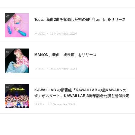
07
Toua、新曲2曲を収録した初のEP『I am I』をリリース
MUSIC ・
13.November.2024
08
MANON、新曲「成長痛」をリリース
MUSIC ・
05.November.2024
09
KAWAII LAB.の新番組『KAWAII LAB.の超KAWAIIへの
道』がスタート。KAWAII LAB.3周年記念公演も開催決定
FOOD ・
05.November.2024