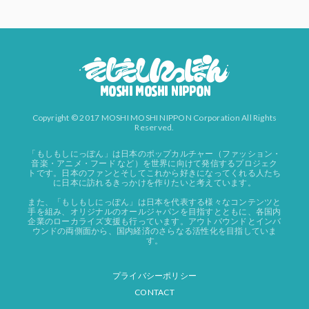
Copyright © 2017 MOSHI MOSHI NIPPON Corporation All Rights
Reserved.
「もしもしにっぽん」は日本のポップカルチャー（ファッション・
音楽・アニメ・フード など）を世界に向けて発信するプロジェク
トです。日本のファンとそしてこれから好きになってくれる人たち
に日本に訪れるきっかけを作りたいと考えています。
また、「もしもしにっぽん」は日本を代表する様々なコンテンツと
手を組み、オリジナルのオールジャパンを目指すとともに、各国内
企業のローカライズ支援も行っています。アウトバウンドとインバ
ウンドの両側面から、国内経済のさらなる活性化を目指していま
す。
プライバシーポリシー
CONTACT