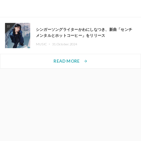
10
シンガーソングライターかわにしなつき、新曲「センチ
メンタルとホットコーヒー」をリリース
MUSIC ・
31.October.2024
READ MORE
arrow_forward