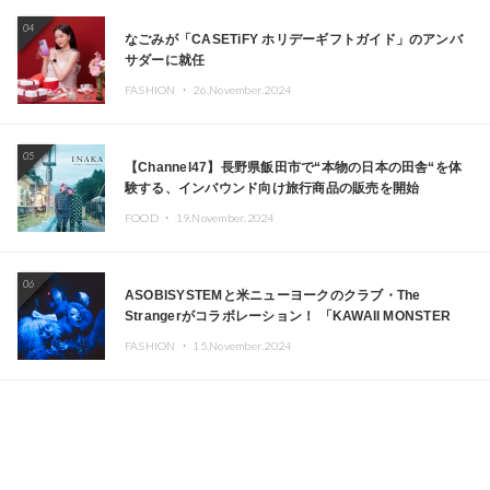
04
なごみが「CASETiFY ホリデーギフトガイド」のアンバ
サダーに就任
FASHION ・
26.November.2024
05
【Channel47】長野県飯田市で“本物の日本の田舎“を体
験する、インバウンド向け旅行商品の販売を開始
FOOD ・
19.November.2024
06
ASOBISYSTEMと米ニューヨークのクラブ・The
Strangerがコラボレーション！ 「KAWAII MONSTER
CAFE」と「SUSHIDELIC」のアイコンガールたちがニュ
FASHION ・
15.November.2024
ーヨークで夢のステージを披露