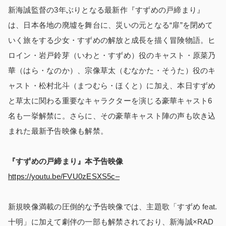
新海誠監督の3年ぶりとなる最新作『すずめの戸締まり』
は、日本各地の廃墟を舞台に、災いの元となる“扉”を閉めて
いく旅をする少女・すずめの解放と成長を描く冒険物語。ヒ
ロイン・岩戸鈴芽（いわと・すずめ）役のキャスト・原菜乃
華（はら・なのか）、宗像草太（むなかた・そうた）役のキ
ャスト・松村北斗（まつむら・ほくと）に加え、本日すずめ
と草太に関わる重要なキャラクターを演じる豪華キャスト6
名も一挙解禁に。さらに、その豪華キャスト陣の声も吹き込
まれた最新予告映像も解禁。
『すずめの戸締まり』本予告映像
https://youtu.be/FVU0zESXS5c–
新規映像満載の圧倒的な予告映像では、主題歌「すずめ feat.
十明」に加えて劇伴の一部も解禁されており、新海誠×RAD