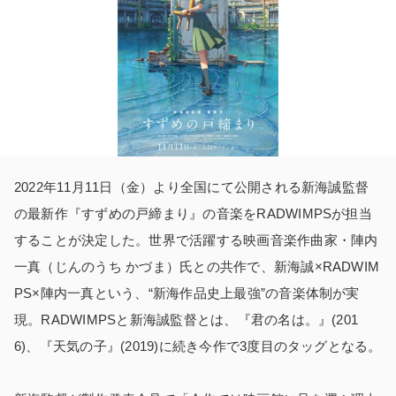
2022年11月11日（金）より全国にて公開される新海誠監督
の最新作『すずめの戸締まり』の音楽をRADWIMPSが担当
することが決定した。世界で活躍する映画音楽作曲家・陣内
一真（じんのうち かづま）氏との共作で、新海誠×RADWIM
PS×陣内一真という、“新海作品史上最強”の音楽体制が実
現。RADWIMPSと新海誠監督とは、『君の名は。』(201
6)、『天気の子』(2019)に続き今作で3度目のタッグとなる。