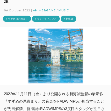
定
06.October.2022 |
ANIME&GAME
/
MUSIC
# すずめの戸締まり
# ラッドウィンプス
# 新海誠
2022年11月11日（金）より公開される新海誠監督の最新作
『すずめの戸締まり』の音楽をRADWIMPSが担当すること
が先日解禁、新海誠×RADWIMPSの3度目のタッグが注目さ