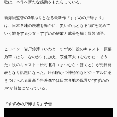
歌は、本作へ新たな感動をもたらしている。
新海誠監督の3年ぶりとなる最新作『すずめの戸締まり』
は、日本各地の廃墟を舞台に、災いの元となる“扉”を閉めて
いく旅をする少女・すずめの解放と成長を描く冒険物語。
ヒロイン・岩戸鈴芽（いわと・すずめ）役のキャスト・原菜
乃華（はら・なのか）に加え、宗像草太（むなかた・そう
た）役のキャスト・松村北斗（まつむら・ほくと）が先日発
表となり話題になった。圧倒的かつ神秘的なビジュアルに惹
きつけられる最新予告映像では日本各地の風景や“すずめの
声”が解禁になっている。
『すずめの戸締まり』予告