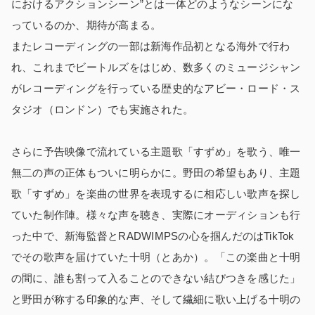
におけるアクションシーン”とは一体どのようなシーンにな
っているのか、期待が高まる。
またレコーディングの一部は新海作品初となる海外で行わ
れ、これまでビートルズをはじめ、数多くのミュージシャン
がレコーディングを行っている歴史的なアビー・ロード・ス
タジオ（ロンドン）でも実施された。
さらに予告映像で流れている主題歌「すずめ」を歌う、唯一
無二の声の正体もついに明らかに。野田の希望もあり、主題
歌「すずめ」を楽曲の世界を表現するに相応しい歌声を探し
ていた制作陣。様々な声を聴き、実際にオーディションも行
った中で、新海監督とRADWIMPSの心を掴んだのはTikTok
でその歌声を届けていた十明（とあか）。「この楽曲と十明
の間に、誰も割って入ることのできない結びつきを感じた」
と野田が称する印象的な声、そして繊細に歌い上げる十明の