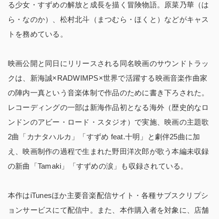
る少女・すずめの解放と成長を描く冒険物語。原菜乃華（は
ら・なのか）、松村北斗（まつむら・ほくと）などがキャス
トを務めている。
映画公開と同日にリリースされる同名映画のサウンドトラッ
クは、新海誠×RADWIMPS×世界で活躍する映画音楽作曲家
の陣内一真という音楽体制で作品のために書き下ろされた。
レコーディングの一部は新海作品初となる海外（歴史的なロ
ンドンのアビー・ロード・スタジオ）で実施、映画の主題歌
2曲「カナタハルカ」「すずめ feat.十明」と劇伴25曲に加
え、映画制作の過程で生まれた野田洋次郎が歌う本編未収録
の新曲「Tamaki」「すずめの涙」も収録されている。
本作はiTunesほか主要音楽配信サイト・各種サブスクリプシ
ョンサービスにて配信中。また、本作購入者を対象に、店舗