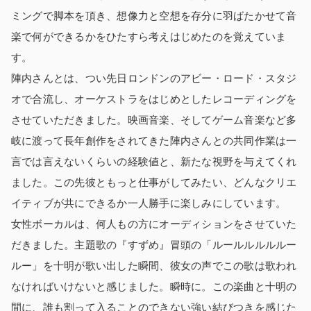
ミングで脚本を頂き、想像力と空想を存分に羽ばたかせて音
楽で何ができるかをひたすら考えはじめたのを覚えていま
す。
陣内さんとは、つい先日ロンドンのアビー・ロード・スタジ
オで合流し、オーケストラをはじめとしたレコーディングを
させていただきました。映画音楽、そしてゲーム音楽など多
岐に渡って長年創作をされてきた陣内さんとの共同作業は一
言では言えないくらいの経験値と、新たな視野を与えてくれ
ました。この先彼ともっと仕事がしてみたい、どんなクリエ
イティブが共にできるか一人勝手に楽しみにしています。
女性ボーカルは、何人もの方にオーディションをさせていた
だきました。主題歌の『すずめ』冒頭の「ルールルルルルー
ルー」を十明が歌い出した瞬間、彼女の声でこの歌は歌われ
なければいけないと感じました。瞬時に。この楽曲と十明の
間に、誰も割って入ることのできない強い結びつきを感じた