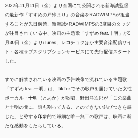
2022年11月11日（金）より全国にて公開される新海誠監督
の最新作『すずめの戸締まり』の音楽をRADWIMPSが担当
することが先日解禁、新海誠×RADWIMPSの3度目のタッグ
が注目されている中、映画の主題歌「すずめ feat.十明」が9
月30日（金）よりiTunes、レコチョクほか主要音楽配信サイ
ト・各種サブスクリプションサービスにて先行配信スタート
した。
すでに解禁されている映画の予告映像で流れている主題歌
「すずめ feat.十明」は、TikTokでその歌声を届けていた女性
ボーカル・十明（とあか）が歌唱。野田洋次郎が「この楽曲
と十明の間に、誰も割って入ることのできない結びつきを感
じた」と称する印象的で繊細な唯一無二の歌声は、映画に新
たな感動をもたらしている。