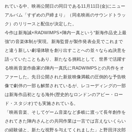
れている中、映画公開日の同日である11月11日(金)にニュー
アルバム「すずめの戸締まり」（同名映画のサウンドトラッ
ク）のリリースと配信が決定した。
今作は新海誠×RADWIMPS×陣内一真という“新海作品史上最
強”の音楽体制が実現。新海監督が製作発表会見でこれまで
と違う新しい劇場体験を創り出すことへの並々ならぬ決意を
語っていたこともあり、新たなる挑戦として、世界で活躍す
る映画音楽作曲家の陣内一真氏にRADWIMPSとの共作をオ
ファーした。先日公開された新規映像満載の圧倒的な予告映
像で劇伴の一部も解禁されているが、レコーディングの一部
は新海作品初となる海外(歴史的なロンドンのアビー・ロー
ド・スタジオ)でも実施されている。
「映画音楽、そしてゲーム音楽など多岐に渡って長年創作を
されてきた陣内さんとの共同作業は一言では言えないくらい
の経験値と、新たな視野を与えてくれました」と野田洋次郎