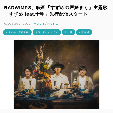
RADWIMPS、映画『すずめの戸締まり』主題歌
「すずめ feat.十明」先行配信スタート
03.October.2022 |
MOVIE
/
MUSIC
# すずめの戸締まり
# ラッドウィンプス
# 十明
# 新海誠