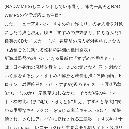
(RADWIMPS)もコメントしている通り、陣内一真氏とRAD
WIMPSの化学反応にも注目だ。
また、ニューアルバム「すずめの戸締まり」の購入者を対象
にした特典も決定。映画『すずめの戸締まり』にちなんだ4
種類のCDサイズカードが、各店舗の購入者対象特典となる
（店舗ごとに異なる絵柄の詳細は後日発表）。
新海誠監督の3年ぶりとなる最新作『すずめの戸締まり』
は、日本各地の廃墟を舞台に、災いの元となる“扉”を閉めて
いく旅をする少女・すずめの解放と成長を描く冒険物語。ヒ
ロイン・岩戸鈴芽(いわと・すずめ)役のキャスト・原菜乃華
(はら・なのか)、宗像草太(むなかた・そうた)役のキャス
ト・松村北斗(まつむら・ほくと)に加え、すずめと草太に関
わる重要なキャラクターを演じる豪華キャスト6名も一挙解
禁され、さらにアルバムに収録される主題歌「すずめfeat.十
明」もiTunes、レコチョクほか主要音楽配信サイト・各種サ