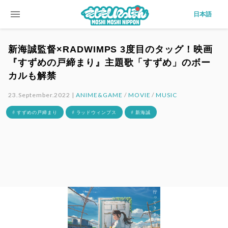
menu
日本語
新海誠監督×RADWIMPS 3度目のタッグ！映画
『すずめの戸締まり』主題歌「すずめ」のボー
カルも解禁
23.September.2022 |
ANIME&GAME
/
MOVIE
/
MUSIC
# すずめの戸締まり
# ラッドウィンプス
# 新海誠