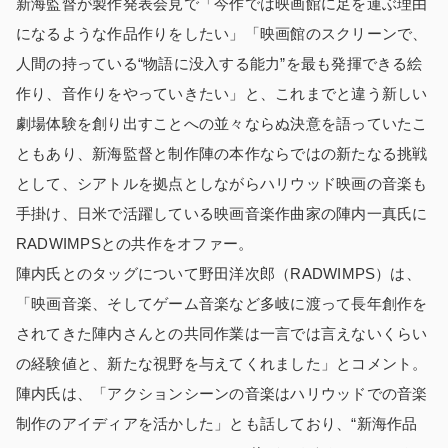
新海監督が製作発表会見で「今作では映画館に足を運ぶ理由
になるような作品作りをしたい」「映画館のスクリーンで、
人間の持っている“物語に没入する能力”を最も発揮できる絵
作り、音作りをやっていきたい」と、これまでと違う新しい
劇場体験を創り出すことへの並々ならぬ決意を語っていたこ
ともあり、新海監督と制作陣の本作ならではの新たなる挑戦
として、シアトルを拠点としながらハリウッド映画の音楽も
手掛け、日米で活躍している映画音楽作曲家の陣内一真氏に
RADWIMPSとの共作をオファー。
陣内氏とのタッグについて野田洋次郎（RADWIMPS）は、
「映画音楽、そしてゲーム音楽など多岐に渡って長年創作を
されてきた陣内さんとの共同作業は一言では言えないくらい
の経験値と、新たな視野を与えてくれました」とコメント。
陣内氏は、「アクションシーンの音楽はハリウッドでの音楽
制作のアイディアを活かした」とも話しており、“新海作品