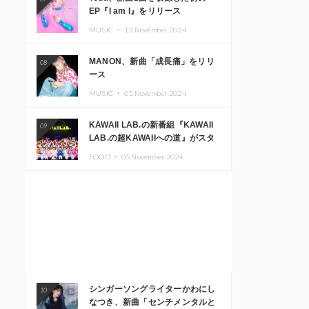
EP『I am I』をリリース
MUSIC ・
13.November.2024
MANON、新曲「成長痛」をリリ
08
ース
MUSIC ・
05.November.2024
KAWAII LAB.の新番組『KAWAII
09
LAB.の超KAWAIIへの道』がスタ
ート。KAWAII LAB.3周年記念公
FOOD ・
05.November.2024
演も開催決定
シンガーソングライターかわにし
10
なつき、新曲「センチメンタルと