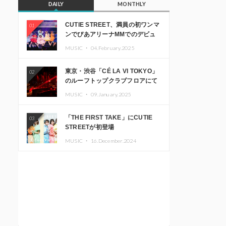
DAILY
MONTHLY
CUTIE STREET、満員の初ワンマ
01
ンでぴあアリーナMMでのデビュ
ー1周年ライブ開催を発表
MUSIC ・
04.February.2025
東京・渋谷「CÉ LA VI TOKYO」
02
のルーフトップクラブフロアにて
音楽イベント「Sky‘s The Limit」
MUSIC ・
09.January.2025
開催決定!! GREEN ASSASSIN
DOLLAR、JOMMY、
「THE FIRST TAKE」にCUTIE
03
Kza（FORCE OF NATURE）ら日
STREETが初登場
本を代表するDJ・クリエイターが
出演
MUSIC ・
16.December.2024