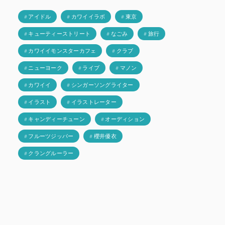
# アイドル
# カワイイラボ
# 東京
# キューティーストリート
# なごみ
# 旅行
# カワイイモンスターカフェ
# クラブ
# ニューヨーク
# ライブ
# マノン
# カワイイ
# シンガーソングライター
# イラスト
# イラストレーター
# キャンディーチューン
# オーディション
# フルーツジッパー
# 櫻井優衣
# クラングルーラー