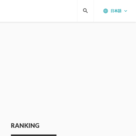
search
language
keyboard_arrow_down
日本語
RANKING