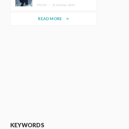
ホットコーヒー」をリリース
MUSIC ・
31.October.2024
READ MORE
arrow_forward
KEYWORDS