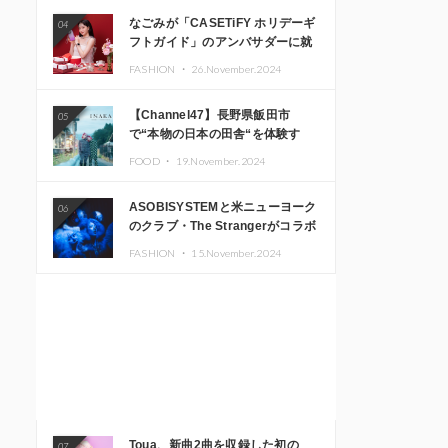
なごみが「CASETiFY ホリデーギ
04
フトガイド」のアンバサダーに就
任
FASHION ・
26.November.2024
【Channel47】長野県飯田市
05
で“本物の日本の田舎“を体験す
る、インバウンド向け旅行商品の
FOOD ・
19.November.2024
販売を開始
ASOBISYSTEMと米ニューヨーク
06
のクラブ・The Strangerがコラボ
レーション！ 「KAWAII
FASHION ・
15.November.2024
MONSTER CAFE」と
「SUSHIDELIC」のアイコンガー
ルたちがニューヨークで夢のステ
ージを披露
Toua、新曲2曲を収録した初の
07