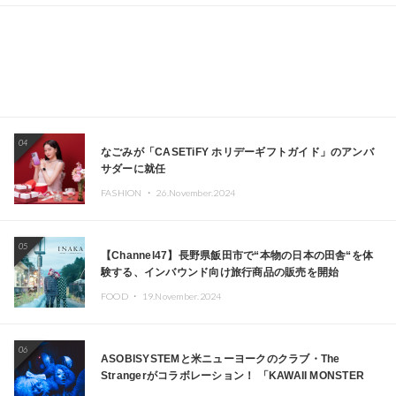
04
なごみが「CASETiFY ホリデーギフトガイド」のアンバ
サダーに就任
FASHION ・
26.November.2024
05
【Channel47】長野県飯田市で“本物の日本の田舎“を体
験する、インバウンド向け旅行商品の販売を開始
FOOD ・
19.November.2024
06
ASOBISYSTEMと米ニューヨークのクラブ・The
Strangerがコラボレーション！ 「KAWAII MONSTER
CAFE」と「SUSHIDELIC」のアイコンガールたちがニュ