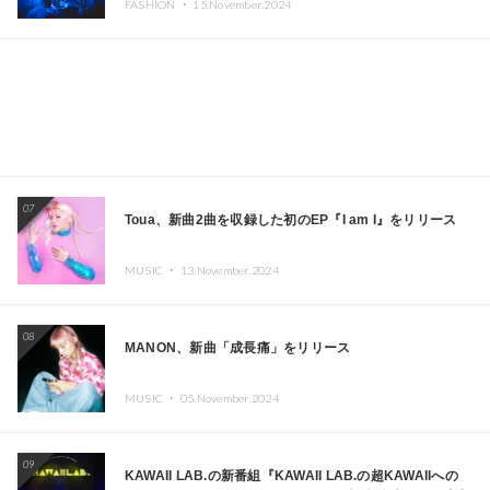
FASHION ・
15.November.2024
ーヨークで夢のステージを披露
07
Toua、新曲2曲を収録した初のEP『I am I』をリリース
MUSIC ・
13.November.2024
08
MANON、新曲「成長痛」をリリース
MUSIC ・
05.November.2024
09
KAWAII LAB.の新番組『KAWAII LAB.の超KAWAIIへの