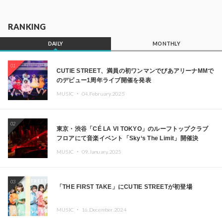
RANKING
DAILY
MONTHLY
01
CUTIE STREET、満員の初ワンマンでぴあアリーナMMで
のデビュー1周年ライブ開催を発表
MUSIC ・
04.February.2025
02
東京・渋谷「CÉ LA VI TOKYO」のルーフトップクラブ
フロアにて音楽イベント「Sky‘s The Limit」開催決
定!! GREEN ASSASSIN DOLLAR、JOMMY、
MUSIC ・
09.January.2025
Kza（FORCE OF NATURE）ら日本を代表するDJ・クリ
エイターが出演
03
「THE FIRST TAKE」にCUTIE STREETが初登場
MUSIC ・
16.December.2024