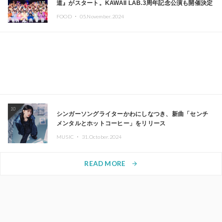
道』がスタート。KAWAII LAB.3周年記念公演も開催決定
FOOD ・
05.November.2024
10
シンガーソングライターかわにしなつき、新曲「センチ
メンタルとホットコーヒー」をリリース
MUSIC ・
31.October.2024
READ MORE
arrow_forward