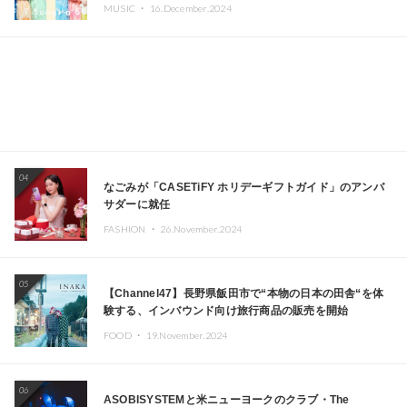
MUSIC ・
16.December.2024
04
なごみが「CASETiFY ホリデーギフトガイド」のアンバ
サダーに就任
FASHION ・
26.November.2024
05
【Channel47】長野県飯田市で“本物の日本の田舎“を体
験する、インバウンド向け旅行商品の販売を開始
FOOD ・
19.November.2024
06
ASOBISYSTEMと米ニューヨークのクラブ・The