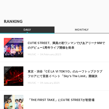
RANKING
DAILY
MONTHLY
01
CUTIE STREET、満員の初ワンマンでぴあアリーナMMで
のデビュー1周年ライブ開催を発表
MUSIC ・
04.February.2025
02
東京・渋谷「CÉ LA VI TOKYO」のルーフトップクラブ
フロアにて音楽イベント「Sky‘s The Limit」開催決
定!! GREEN ASSASSIN DOLLAR、JOMMY、
MUSIC ・
09.January.2025
Kza（FORCE OF NATURE）ら日本を代表するDJ・クリ
エイターが出演
03
「THE FIRST TAKE」にCUTIE STREETが初登場