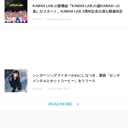
09
KAWAII LAB.の新番組『KAWAII LAB.の超KAWAIIへの
道』がスタート。KAWAII LAB.3周年記念公演も開催決定
FOOD ・
05.November.2024
10
シンガーソングライターかわにしなつき、新曲「センチ
メンタルとホットコーヒー」をリリース
MUSIC ・
31.October.2024
READ MORE
arrow_forward