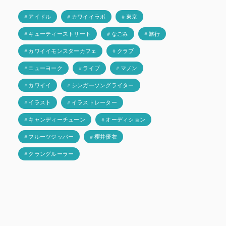
# アイドル
# カワイイラボ
# 東京
# キューティーストリート
# なごみ
# 旅行
# カワイイモンスターカフェ
# クラブ
# ニューヨーク
# ライブ
# マノン
# カワイイ
# シンガーソングライター
# イラスト
# イラストレーター
# キャンディーチューン
# オーディション
# フルーツジッパー
# 櫻井優衣
# クラングルーラー