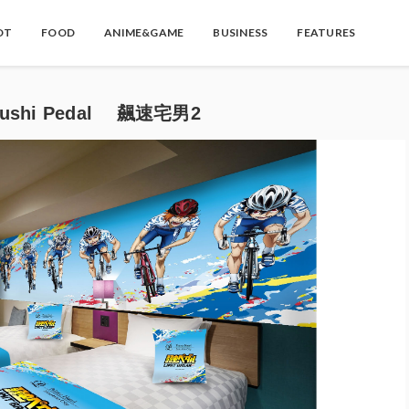
OT
FOOD
ANIME&GAME
BUSINESS
FEATURES
mushi Pedal 飆速宅男2