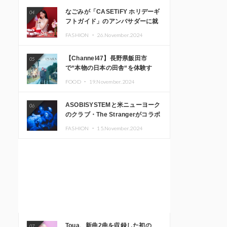
なごみが「CASETiFY ホリデーギ
04
フトガイド」のアンバサダーに就
任
FASHION ・
26.November.2024
【Channel47】長野県飯田市
05
で“本物の日本の田舎“を体験す
る、インバウンド向け旅行商品の
FOOD ・
19.November.2024
販売を開始
ASOBISYSTEMと米ニューヨーク
06
のクラブ・The Strangerがコラボ
レーション！ 「KAWAII
FASHION ・
15.November.2024
MONSTER CAFE」と
「SUSHIDELIC」のアイコンガー
ルたちがニューヨークで夢のステ
ージを披露
Toua、新曲2曲を収録した初の
07