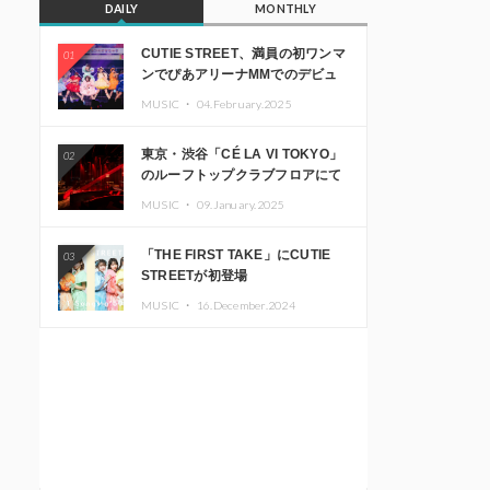
DAILY
MONTHLY
CUTIE STREET、満員の初ワンマ
01
ンでぴあアリーナMMでのデビュ
ー1周年ライブ開催を発表
MUSIC ・
04.February.2025
東京・渋谷「CÉ LA VI TOKYO」
02
のルーフトップクラブフロアにて
音楽イベント「Sky‘s The Limit」
MUSIC ・
09.January.2025
開催決定!! GREEN ASSASSIN
DOLLAR、JOMMY、
「THE FIRST TAKE」にCUTIE
03
Kza（FORCE OF NATURE）ら日
STREETが初登場
本を代表するDJ・クリエイターが
出演
MUSIC ・
16.December.2024