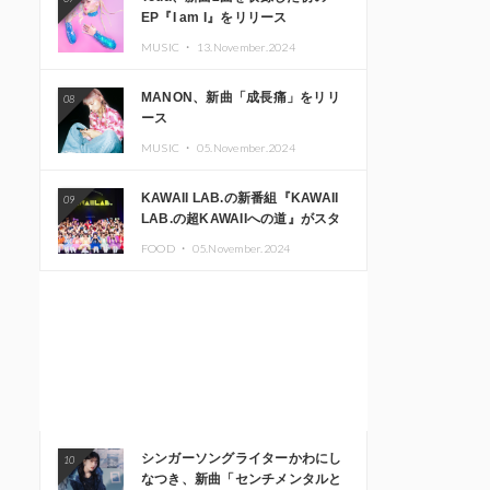
EP『I am I』をリリース
MUSIC ・
13.November.2024
MANON、新曲「成長痛」をリリ
08
ース
MUSIC ・
05.November.2024
KAWAII LAB.の新番組『KAWAII
09
LAB.の超KAWAIIへの道』がスタ
ート。KAWAII LAB.3周年記念公
FOOD ・
05.November.2024
演も開催決定
シンガーソングライターかわにし
10
なつき、新曲「センチメンタルと