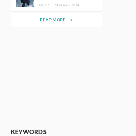
ホットコーヒー」をリリース
MUSIC ・
31.October.2024
READ MORE
arrow_forward
KEYWORDS