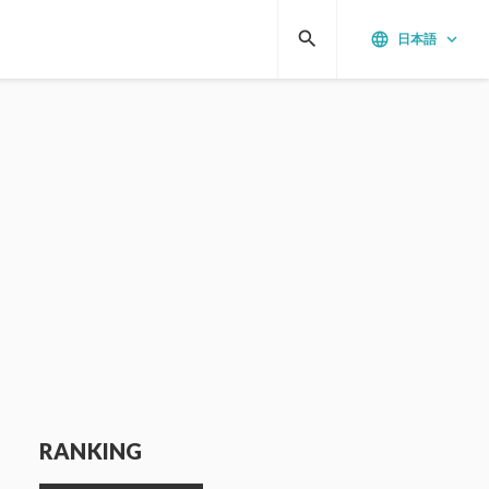
search
language
keyboard_arrow_down
日本語
RANKING