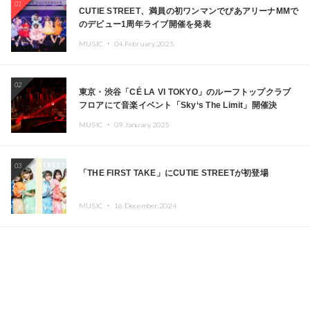
01
CUTIE STREET、満員の初ワンマンでぴあアリーナMMで
のデビュー1周年ライブ開催を発表
MUSIC ・
04.February.2025
02
東京・渋谷「CÉ LA VI TOKYO」のルーフトップクラブ
フロアにて音楽イベント「Sky‘s The Limit」開催決
定!! GREEN ASSASSIN DOLLAR、JOMMY、
MUSIC ・
09.January.2025
Kza（FORCE OF NATURE）ら日本を代表するDJ・クリ
エイターが出演
03
「THE FIRST TAKE」にCUTIE STREETが初登場
MUSIC ・
16.December.2024