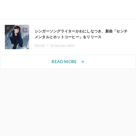
10
シンガーソングライターかわにしなつき、新曲「センチ
メンタルとホットコーヒー」をリリース
MUSIC ・
31.October.2024
READ MORE
arrow_forward