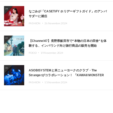
04
なごみが「CASETiFY ホリデーギフトガイド」のアンバ
サダーに就任
FASHION ・
26.November.2024
05
【Channel47】長野県飯田市で“本物の日本の田舎“を体
験する、インバウンド向け旅行商品の販売を開始
FOOD ・
19.November.2024
06
ASOBISYSTEMと米ニューヨークのクラブ・The
Strangerがコラボレーション！ 「KAWAII MONSTER
CAFE」と「SUSHIDELIC」のアイコンガールたちがニュ
FASHION ・
15.November.2024
ーヨークで夢のステージを披露