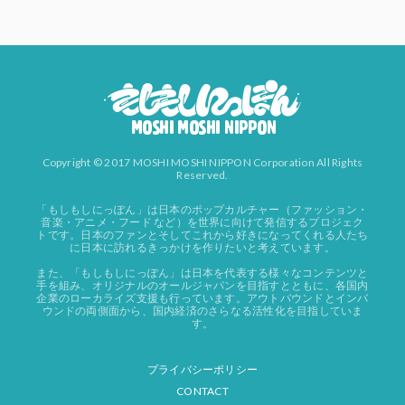
Copyright © 2017 MOSHI MOSHI NIPPON Corporation All Rights
Reserved.
「もしもしにっぽん」は日本のポップカルチャー（ファッション・
音楽・アニメ・フード など）を世界に向けて発信するプロジェク
トです。日本のファンとそしてこれから好きになってくれる人たち
に日本に訪れるきっかけを作りたいと考えています。
また、「もしもしにっぽん」は日本を代表する様々なコンテンツと
手を組み、オリジナルのオールジャパンを目指すとともに、各国内
企業のローカライズ支援も行っています。アウトバウンドとインバ
ウンドの両側面から、国内経済のさらなる活性化を目指していま
す。
プライバシーポリシー
CONTACT