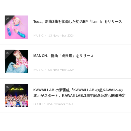
07
Toua、新曲2曲を収録した初のEP『I am I』をリリース
MUSIC ・
13.November.2024
08
MANON、新曲「成長痛」をリリース
MUSIC ・
05.November.2024
09
KAWAII LAB.の新番組『KAWAII LAB.の超KAWAIIへの
道』がスタート。KAWAII LAB.3周年記念公演も開催決定
FOOD ・
05.November.2024