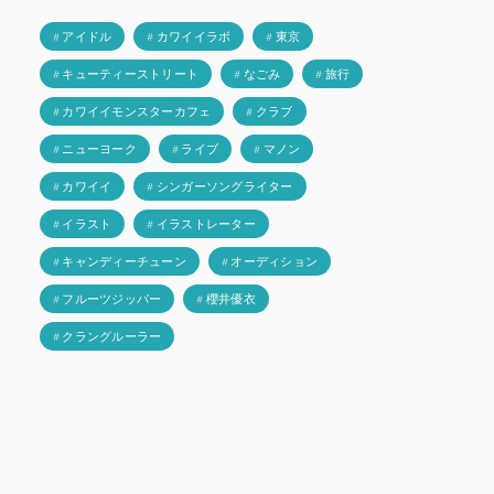
# アイドル
# カワイイラボ
# 東京
# キューティーストリート
# なごみ
# 旅行
# カワイイモンスターカフェ
# クラブ
# ニューヨーク
# ライブ
# マノン
# カワイイ
# シンガーソングライター
# イラスト
# イラストレーター
# キャンディーチューン
# オーディション
# フルーツジッパー
# 櫻井優衣
# クラングルーラー