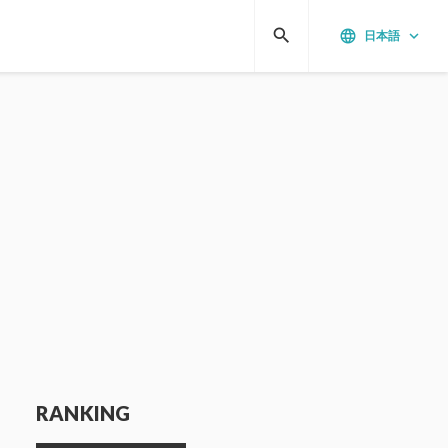
search
language
keyboard_arrow_down
日本語
RANKING