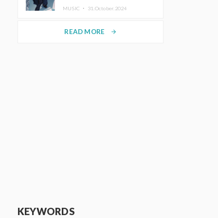
ホットコーヒー」をリリース
MUSIC ・
31.October.2024
READ MORE
arrow_forward
KEYWORDS