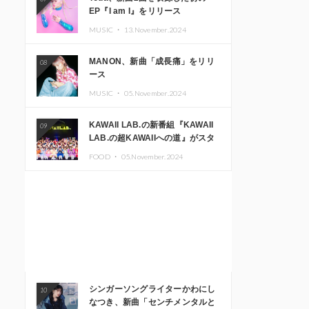
EP『I am I』をリリース
MUSIC ・
13.November.2024
MANON、新曲「成長痛」をリリ
08
ース
MUSIC ・
05.November.2024
KAWAII LAB.の新番組『KAWAII
09
LAB.の超KAWAIIへの道』がスタ
ート。KAWAII LAB.3周年記念公
FOOD ・
05.November.2024
演も開催決定
シンガーソングライターかわにし
10
なつき、新曲「センチメンタルと