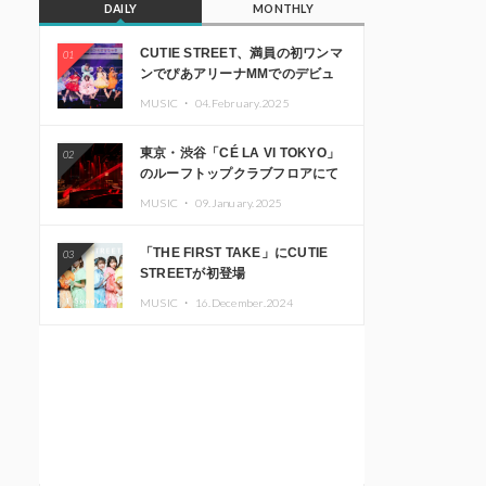
DAILY
MONTHLY
CUTIE STREET、満員の初ワンマ
01
ンでぴあアリーナMMでのデビュ
ー1周年ライブ開催を発表
MUSIC ・
04.February.2025
東京・渋谷「CÉ LA VI TOKYO」
02
のルーフトップクラブフロアにて
音楽イベント「Sky‘s The Limit」
MUSIC ・
09.January.2025
開催決定!! GREEN ASSASSIN
DOLLAR、JOMMY、
「THE FIRST TAKE」にCUTIE
03
Kza（FORCE OF NATURE）ら日
STREETが初登場
本を代表するDJ・クリエイターが
出演
MUSIC ・
16.December.2024