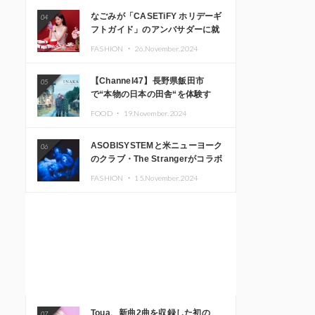
なごみが「CASETiFY ホリデーギ
04
フトガイド」のアンバサダーに就
任
FASHION ・
26.November.2024
【Channel47】長野県飯田市
05
で“本物の日本の田舎“を体験す
る、インバウンド向け旅行商品の
FOOD ・
19.November.2024
販売を開始
ASOBISYSTEMと米ニューヨーク
06
のクラブ・The Strangerがコラボ
レーション！ 「KAWAII
FASHION ・
15.November.2024
MONSTER CAFE」と
「SUSHIDELIC」のアイコンガー
ルたちがニューヨークで夢のステ
ージを披露
Toua、新曲2曲を収録した初の
07