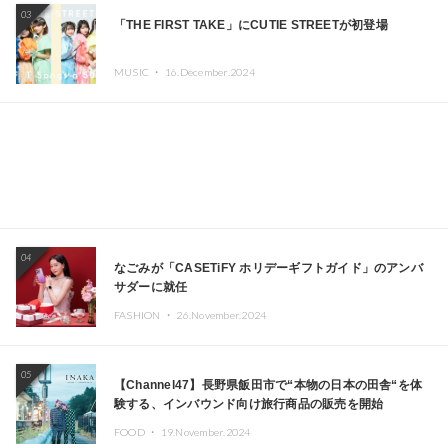
03
「THE FIRST TAKE」にCUTIE STREETが初登場
MUSIC ・
16.December.2024
04
なごみが「CASETiFY ホリデーギフトガイド」のアンバ
サダーに就任
FASHION ・
26.November.2024
05
【Channel47】長野県飯田市で“本物の日本の田舎“を体
験する、インバウンド向け旅行商品の販売を開始
FOOD ・
19.November.2024