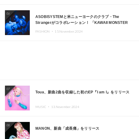
06
ASOBISYSTEMと米ニューヨークのクラブ・The
Strangerがコラボレーション！ 「KAWAII MONSTER
CAFE」と「SUSHIDELIC」のアイコンガールたちがニュ
FASHION ・
15.November.2024
ーヨークで夢のステージを披露
07
Toua、新曲2曲を収録した初のEP『I am I』をリリース
MUSIC ・
13.November.2024
08
MANON、新曲「成長痛」をリリース