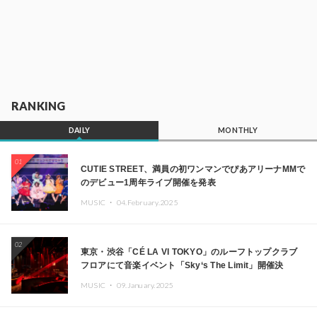
RANKING
DAILY
MONTHLY
01
CUTIE STREET、満員の初ワンマンでぴあアリーナMMで
のデビュー1周年ライブ開催を発表
MUSIC ・
04.February.2025
02
東京・渋谷「CÉ LA VI TOKYO」のルーフトップクラブ
フロアにて音楽イベント「Sky‘s The Limit」開催決
定!! GREEN ASSASSIN DOLLAR、JOMMY、
MUSIC ・
09.January.2025
Kza（FORCE OF NATURE）ら日本を代表するDJ・クリ
エイターが出演