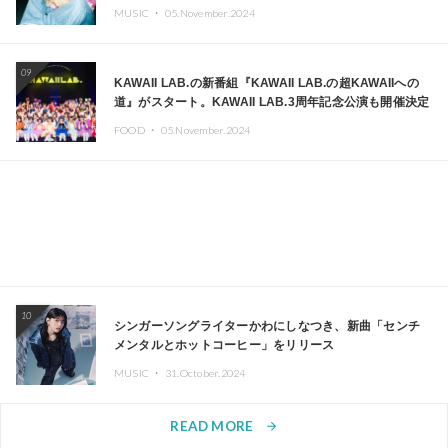
MUSIC ・
05.November.2024
09
KAWAII LAB.の新番組『KAWAII LAB.の超KAWAIIへの
道』がスタート。KAWAII LAB.3周年記念公演も開催決定
FOOD ・
05.November.2024
10
シンガーソングライターかわにしなつき、新曲「センチ
メンタルとホットコーヒー」をリリース
MUSIC ・
31.October.2024
READ MORE
arrow_forward