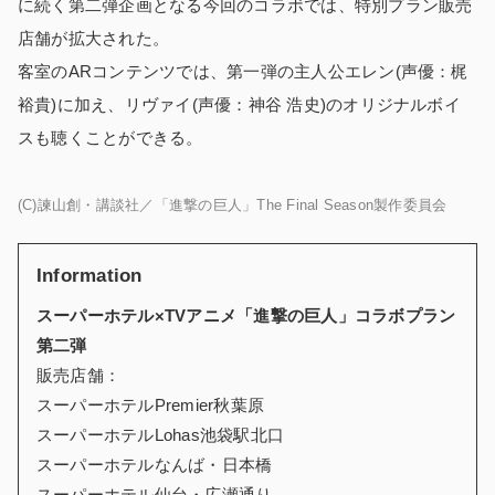
に続く第二弾企画となる今回のコラボでは、特別プラン販売
店舗が拡大された。
客室のARコンテンツでは、第一弾の主人公エレン(声優：梶
裕貴)に加え、リヴァイ(声優：神谷 浩史)のオリジナルボイ
スも聴くことができる。
(C)諫山創・講談社／「進撃の巨人」The Final Season製作委員会
Information
スーパーホテル×TVアニメ「進撃の巨人」コラボプラン
第二弾
販売店舗：
スーパーホテルPremier秋葉原
スーパーホテルLohas池袋駅北口
スーパーホテルなんば・日本橋
スーパーホテル仙台・広瀬通り