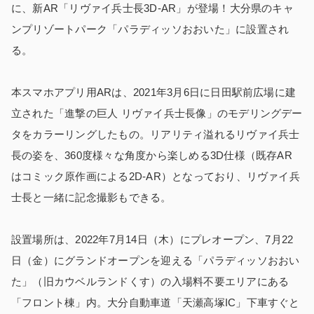
に、新AR「リヴァイ兵士長3D-AR」が登場！大分県のキャ
ンプリゾートパーク「パラディッソおおいた」に設置され
る。
本スマホアプリ用ARは、2021年3月6日に日田駅前広場に建
立された「進撃の巨人 リヴァイ兵士長像」のモデリングデー
タをカラーリングしたもの。リアリティ溢れるリヴァイ兵士
長の姿を、360度様々な角度から楽しめる3D仕様（既存AR
はコミック原作画による2D-AR）となっており、リヴァイ兵
士長と一緒に記念撮影もできる。
設置場所は、2022年7月14日（木）にプレオープン、7月22
日（金）にグランドオープンを迎える「パラディッソおおい
た」（旧カウベルランドくす）の入場料不要エリアにある
「フロント棟」内。大分自動車道「天瀬高塚IC」下車すぐと