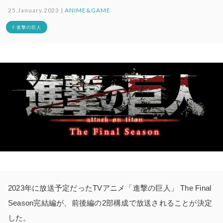
25.January.2023 |
ANIME&GAME
# 進撃の巨人
2023年に放送予定だったTVアニメ「進撃の巨人」 The Final
Season完結編が、前後編の2部構成で放送されることが決定
した。