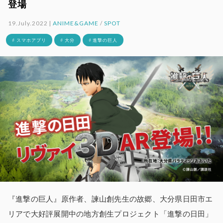
登場
19.July.2022 |
ANIME&GAME
/
SPOT
# スマホアプリ
# 大分
# 進撃の巨人
『進撃の巨人』原作者、諫山創先生の故郷、大分県日田市エ
リアで大好評展開中の地方創生プロジェクト「進撃の日田」