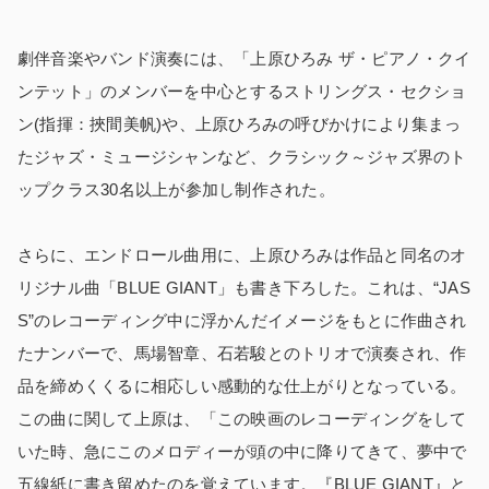
劇伴音楽やバンド演奏には、「上原ひろみ ザ・ピアノ・クイ
ンテット」のメンバーを中心とするストリングス・セクショ
ン(指揮：挾間美帆)や、上原ひろみの呼びかけにより集まっ
たジャズ・ミュージシャンなど、クラシック～ジャズ界のト
ップクラス30名以上が参加し制作された。
さらに、エンドロール曲用に、上原ひろみは作品と同名のオ
リジナル曲「BLUE GIANT」も書き下ろした。これは、“JAS
S”のレコーディング中に浮かんだイメージをもとに作曲され
たナンバーで、馬場智章、石若駿とのトリオで演奏され、作
品を締めくくるに相応しい感動的な仕上がりとなっている。
この曲に関して上原は、「この映画のレコーディングをして
いた時、急にこのメロディーが頭の中に降りてきて、夢中で
五線紙に書き留めたのを覚えています。『BLUE GIANT』と