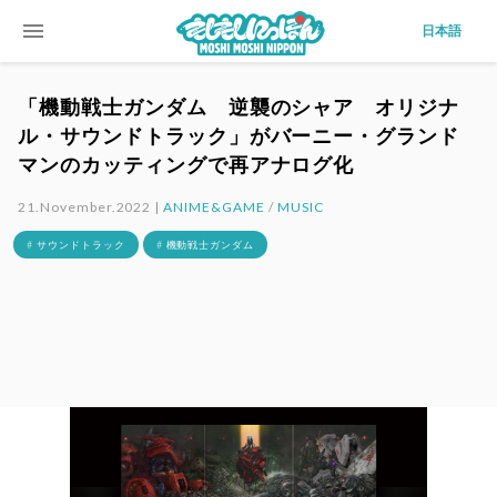
menu
日本語
「機動戦士ガンダム 逆襲のシャア オリジナ
ル・サウンドトラック」がバーニー・グランド
マンのカッティングで再アナログ化
21.November.2022 |
ANIME&GAME
/
MUSIC
# サウンドトラック
# 機動戦士ガンダム