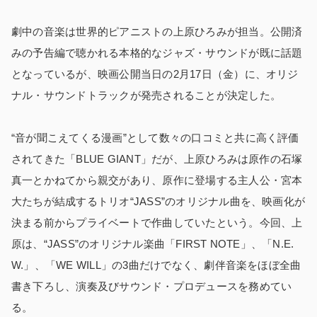
劇中の音楽は世界的ピアニストの上原ひろみが担当。公開済
みの予告編で聴かれる本格的なジャズ・サウンドが既に話題
となっているが、映画公開当日の2月17日（金）に、オリジ
ナル・サウンドトラックが発売されることが決定した。
“音が聞こえてくる漫画”として数々の口コミと共に高く評価
されてきた「BLUE GIANT」だが、上原ひろみは原作の石塚
真一とかねてから親交があり、原作に登場する主人公・宮本
大たちが結成するトリオ“JASS”のオリジナル曲を、映画化が
決まる前からプライベートで作曲していたという。今回、上
原は、“JASS”のオリジナル楽曲「FIRST NOTE」、「N.E.
W.」、「WE WILL」の3曲だけでなく、劇伴音楽をほぼ全曲
書き下ろし、演奏及びサウンド・プロデュースを務めてい
る。