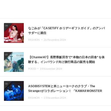
04
なごみが「CASETiFY ホリデーギフトガイド」のアンバ
サダーに就任
FASHION ・
26.November.2024
05
【Channel47】長野県飯田市で“本物の日本の田舎“を体
験する、インバウンド向け旅行商品の販売を開始
FOOD ・
19.November.2024
06
ASOBISYSTEMと米ニューヨークのクラブ・The
Strangerがコラボレーション！ 「KAWAII MONSTER
CAFE」と「SUSHIDELIC」のアイコンガールたちがニュ
FASHION ・
15.November.2024
ーヨークで夢のステージを披露