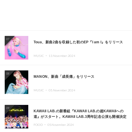
07
Toua、新曲2曲を収録した初のEP『I am I』をリリース
MUSIC ・
13.November.2024
08
MANON、新曲「成長痛」をリリース
MUSIC ・
05.November.2024
09
KAWAII LAB.の新番組『KAWAII LAB.の超KAWAIIへの
道』がスタート。KAWAII LAB.3周年記念公演も開催決定
FOOD ・
05.November.2024