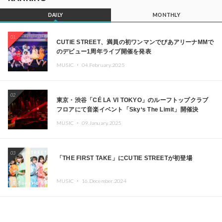
DAILY
MONTHLY
01
CUTIE STREET、満員の初ワンマンでぴあアリーナMMで
のデビュー1周年ライブ開催を発表
MUSIC ・
04.February.2025
02
東京・渋谷「CÉ LA VI TOKYO」のルーフトップクラブ
フロアにて音楽イベント「Sky‘s The Limit」開催決
定!! GREEN ASSASSIN DOLLAR、JOMMY、
MUSIC ・
09.January.2025
Kza（FORCE OF NATURE）ら日本を代表するDJ・クリ
エイターが出演
03
「THE FIRST TAKE」にCUTIE STREETが初登場
MUSIC ・
16.December.2024