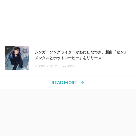
10
シンガーソングライターかわにしなつき、新曲「センチ
メンタルとホットコーヒー」をリリース
MUSIC ・
31.October.2024
READ MORE
arrow_forward