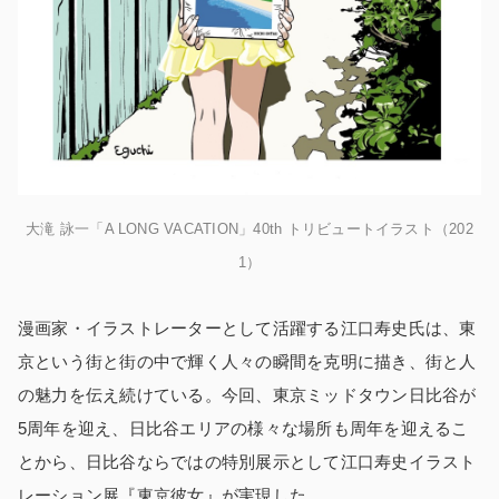
大滝 詠一「A LONG VACATION」40th トリビュートイラスト（202
1）
漫画家・イラストレーターとして活躍する江口寿史氏は、東
京という街と街の中で輝く人々の瞬間を克明に描き、街と人
の魅力を伝え続けている。今回、東京ミッドタウン日比谷が
5周年を迎え、日比谷エリアの様々な場所も周年を迎えるこ
とから、日比谷ならではの特別展示として江口寿史イラスト
レーション展『東京彼女』が実現した。