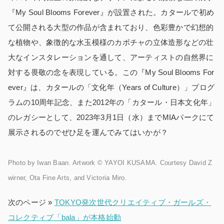
『
My Soul Blooms Forever
』が設置された。カタールで初め
て公開される大型の作品が含まれており、色彩豊かで幻想的
な植物や、象徴的な水玉模様のカボチャの立体造形などの壮
大なインスタレーションを通して、アーティストの自然界に
対する畏敬の念を表現している。この『
My Soul Blooms For
ever
』は、カタールの「文化年（
Years of Culture
）」プログ
ラムの
10
周年記念、また
2012
年の「カタール・日本文化年」
のレガシーとして、
2023
年
3
月
1
日（水）まで
MIA
パークにて
展示されるのでぜひ足を運んでみてはいかが？
Photo by Iwan Baan. Artwork © YAYOI KUSAMA. Courtesy David Z
wirner, Ota Fine Arts, and Victoria Miro.
次のページ »
TOKYO発次世代クリエイティブ・ガールズ・
コレクティブ「bala」が本格始動