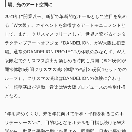
場、光のアート空間に
2021年に開業以来、斬新で革新的なホテルとして注目を集め
る「W大阪」。本イベントを象徴するアートモニュメントと
して、また、クリスマスツリーとして、世界と繋がるインタ
ラクティブアートオブジェ『DANDELION』がW大阪に初登
場。通常のDANDELION PROJECTの体験のみならず、W大
阪限定でクリスマス演出が楽しめる時間も展開（※20分間が
通常体験5分間クリスマス演出体験の合計25分間1セットでの
ループ）。クリスマス演出はDANDELIONの体験に合わせ
て、照明演出が連動、音楽はW大阪プロデュースの特別仕様
となる。
1年を締めくくり、来る年に向けて平和・平穏を祈るこのホ
リデーシーズンに、目的地となるホテルを目指し続けるW大
阪から、世界に平和の願いを届ける。同期間、日本は平安神