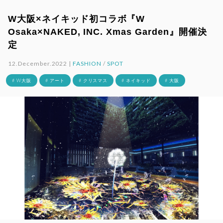
W大阪×ネイキッド初コラボ『W
Osaka×NAKED, INC. Xmas Garden』開催決
定
12.December.2022 |
FASHION
/
SPOT
# W大阪
# アート
# クリスマス
# ネイキッド
# 大阪