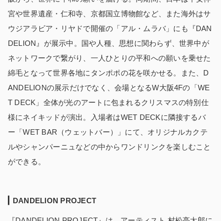
宮や世界遺産・仁和寺、京都国立博物館など、また海外はサ
ウジアラビア・リヤドで開催の「アル・ムラバ」にも『DAN
DELION』が展示中。国や人種、思想に関わらず、世界中が
ネットワークで繋がり、一人ひとりの平和への願いを乗せた
綿毛となって世界各地にタンポポの花を咲かせる。また、D
ANDELIONの展示だけでなく、会場となるW大阪4Fの「WE
T DECK」全体が光のアートに包まれるクリスマスの特別仕
様にネイキッドが演出。入場者はWET DECKに隣接するバ
ー「WET BAR（ウェットバー）」にて、オリジナルカクテ
ルやシャンパーニュなどの中からワンドリンクを楽しむこと
ができる。
DANDELION PROJECT
『DANDELION PROJECT』は、アーティスト 村松亮太郎に