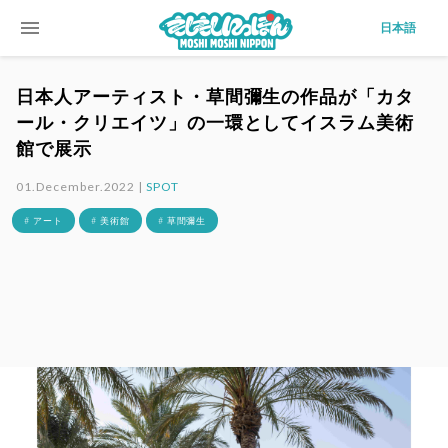
menu
日本語
日本人アーティスト・草間彌生の作品が「カタ
ール・クリエイツ」の一環としてイスラム美術
館で展示
01.December.2022 |
SPOT
# アート
# 美術館
# 草間彌生