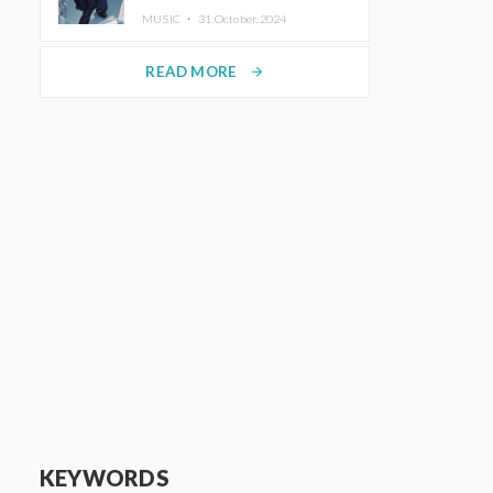
ホットコーヒー」をリリース
MUSIC ・
31.October.2024
READ MORE
arrow_forward
KEYWORDS