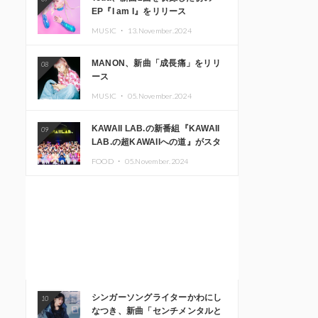
EP『I am I』をリリース
MUSIC ・
13.November.2024
MANON、新曲「成長痛」をリリ
08
ース
MUSIC ・
05.November.2024
KAWAII LAB.の新番組『KAWAII
09
LAB.の超KAWAIIへの道』がスタ
ート。KAWAII LAB.3周年記念公
FOOD ・
05.November.2024
演も開催決定
シンガーソングライターかわにし
10
なつき、新曲「センチメンタルと