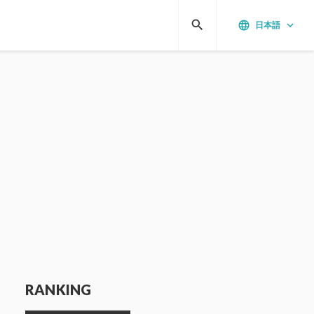
search
language
keyboard_arrow_down
日本語
RANKING