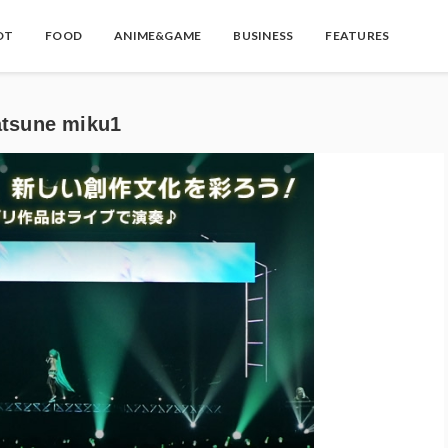
OT
FOOD
ANIME&GAME
BUSINESS
FEATURES
une miku1