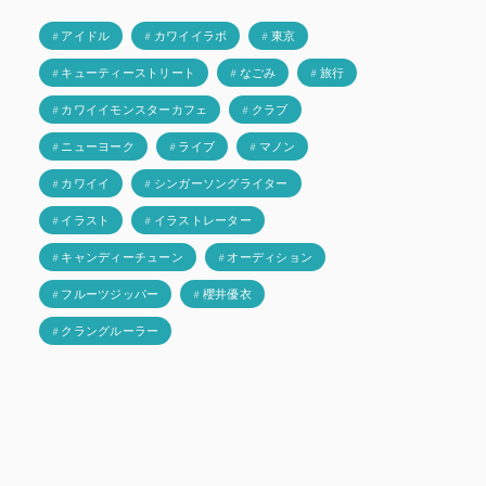
# アイドル
# カワイイラボ
# 東京
# キューティーストリート
# なごみ
# 旅行
# カワイイモンスターカフェ
# クラブ
# ニューヨーク
# ライブ
# マノン
# カワイイ
# シンガーソングライター
# イラスト
# イラストレーター
# キャンディーチューン
# オーディション
# フルーツジッパー
# 櫻井優衣
# クラングルーラー