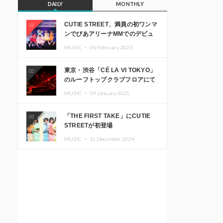
DAILY
MONTHLY
CUTIE STREET、満員の初ワンマ
01
ンでぴあアリーナMMでのデビュ
ー1周年ライブ開催を発表
MUSIC ・
04.February.2025
東京・渋谷「CÉ LA VI TOKYO」
02
のルーフトップクラブフロアにて
音楽イベント「Sky‘s The Limit」
MUSIC ・
09.January.2025
開催決定!! GREEN ASSASSIN
DOLLAR、JOMMY、
「THE FIRST TAKE」にCUTIE
03
Kza（FORCE OF NATURE）ら日
STREETが初登場
本を代表するDJ・クリエイターが
出演
MUSIC ・
16.December.2024