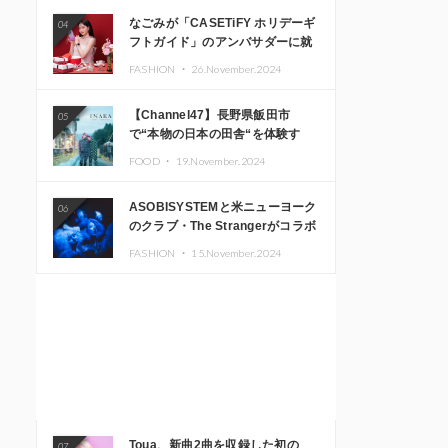
なごみが「CASETiFY ホリデーギ
04
フトガイド」のアンバサダーに就
任
FASHION ・
26.November.2024
【Channel47】長野県飯田市
05
で“本物の日本の田舎“を体験す
る、インバウンド向け旅行商品の
FOOD ・
19.November.2024
販売を開始
ASOBISYSTEMと米ニューヨーク
06
のクラブ・The Strangerがコラボ
レーション！ 「KAWAII
FASHION ・
15.November.2024
MONSTER CAFE」と
「SUSHIDELIC」のアイコンガー
ルたちがニューヨークで夢のステ
ージを披露
Toua、新曲2曲を収録した初の
07