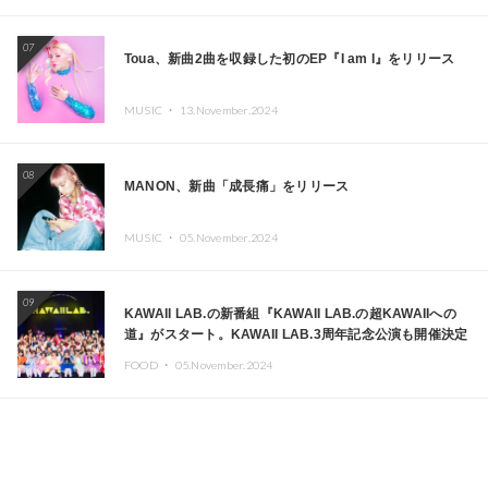
07
Toua、新曲2曲を収録した初のEP『I am I』をリリース
MUSIC ・
13.November.2024
08
MANON、新曲「成長痛」をリリース
MUSIC ・
05.November.2024
09
KAWAII LAB.の新番組『KAWAII LAB.の超KAWAIIへの
道』がスタート。KAWAII LAB.3周年記念公演も開催決定
FOOD ・
05.November.2024