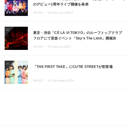
のデビュー1周年ライブ開催を発表
MUSIC ・
04.February.2025
02
東京・渋谷「CÉ LA VI TOKYO」のルーフトップクラブ
フロアにて音楽イベント「Sky‘s The Limit」開催決
定!! GREEN ASSASSIN DOLLAR、JOMMY、
MUSIC ・
09.January.2025
Kza（FORCE OF NATURE）ら日本を代表するDJ・クリ
エイターが出演
03
「THE FIRST TAKE」にCUTIE STREETが初登場
MUSIC ・
16.December.2024