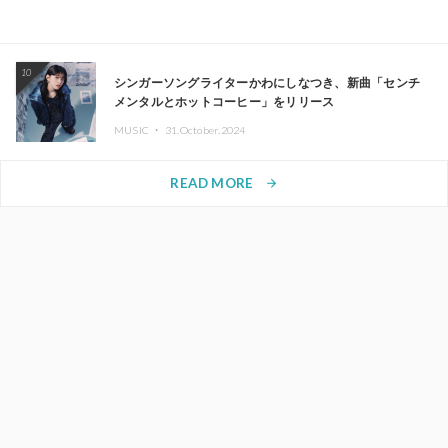
10
シンガーソングライターかわにしなつき、新曲「センチ
メンタルとホットコーヒー」をリリース
MUSIC ・
31.October.2024
READ MORE
arrow_forward