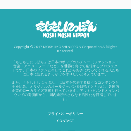
Copyright © 2017 MOSHI MOSHI NIPPON Corporation All Rights
Reserved.
「もしもしにっぽん」は日本のポップカルチャー（ファッション・
音楽・アニメ・フード など）を世界に向けて発信するプロジェク
トです。日本のファンとそしてこれから好きになってくれる人たち
に日本に訪れるきっかけを作りたいと考えています。
また、「もしもしにっぽん」は日本を代表する様々なコンテンツと
手を組み、オリジナルのオールジャパンを目指すとともに、各国内
企業のローカライズ支援も行っています。アウトバウンドとインバ
ウンドの両側面から、国内経済のさらなる活性化を目指していま
す。
プライバシーポリシー
CONTACT