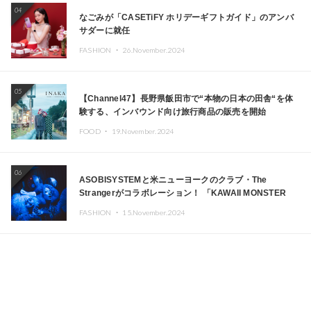
04
なごみが「CASETiFY ホリデーギフトガイド」のアンバ
サダーに就任
FASHION ・
26.November.2024
05
【Channel47】長野県飯田市で“本物の日本の田舎“を体
験する、インバウンド向け旅行商品の販売を開始
FOOD ・
19.November.2024
06
ASOBISYSTEMと米ニューヨークのクラブ・The
Strangerがコラボレーション！ 「KAWAII MONSTER
CAFE」と「SUSHIDELIC」のアイコンガールたちがニュ
FASHION ・
15.November.2024
ーヨークで夢のステージを披露