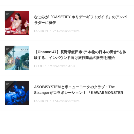
04
なごみが「CASETiFY ホリデーギフトガイド」のアンバ
サダーに就任
FASHION ・
26.November.2024
05
【Channel47】長野県飯田市で“本物の日本の田舎“を体
験する、インバウンド向け旅行商品の販売を開始
FOOD ・
19.November.2024
06
ASOBISYSTEMと米ニューヨークのクラブ・The
Strangerがコラボレーション！ 「KAWAII MONSTER
CAFE」と「SUSHIDELIC」のアイコンガールたちがニュ
FASHION ・
15.November.2024
ーヨークで夢のステージを披露