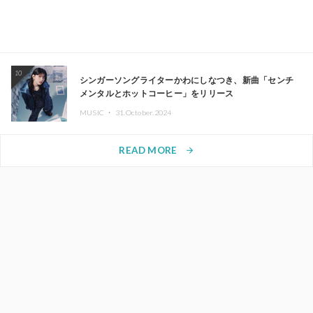
10
シンガーソングライターかわにしなつき、新曲「センチ
メンタルとホットコーヒー」をリリース
MUSIC ・
31.October.2024
READ MORE
arrow_forward