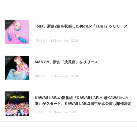
07
Toua、新曲2曲を収録した初のEP『I am I』をリリース
MUSIC ・
13.November.2024
08
MANON、新曲「成長痛」をリリース
MUSIC ・
05.November.2024
09
KAWAII LAB.の新番組『KAWAII LAB.の超KAWAIIへの
道』がスタート。KAWAII LAB.3周年記念公演も開催決定
FOOD ・
05.November.2024