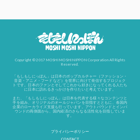
Copyright © 2017 MOSHI MOSHI NIPPON Corporation All Rights
Reserved.
「もしもしにっぽん」は日本のポップカルチャー（ファッション・
音楽・アニメ・フード など）を世界に向けて発信するプロジェク
トです。日本のファンとそしてこれから好きになってくれる人たち
に日本に訪れるきっかけを作りたいと考えています。
また、「もしもしにっぽん」は日本を代表する様々なコンテンツと
手を組み、オリジナルのオールジャパンを目指すとともに、各国内
企業のローカライズ支援も行っています。アウトバウンドとインバ
ウンドの両側面から、国内経済のさらなる活性化を目指していま
す。
プライバシーポリシー
CONTACT