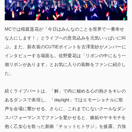
MCでは桜庭遥花が「今日はみんなのことを世界で一番幸せ
な人にします！」とライブへの意気込みを元気いっぱいに叫
ぶ。また、新衣装のCUTIEポイントを古澤里紗がメンバーに
インタビューする場面も。佐野愛花は「リボンの中にもう一
個リボンがあります」とお気に入りの装飾をファンに紹介し
た。
続くライブパートは、「解」で内に秘める心の熱さをキレの
あるダンスで表現し、「daylight」ではエモーショナルに歌
声を会場に響かせる。さらに、これまでにないクールなダン
スパフォーマンスでファンを驚かせると、嫉妬やヤキモチを
抱く乙女心を歌った新曲「チョットヒトサジ」を披露。力強