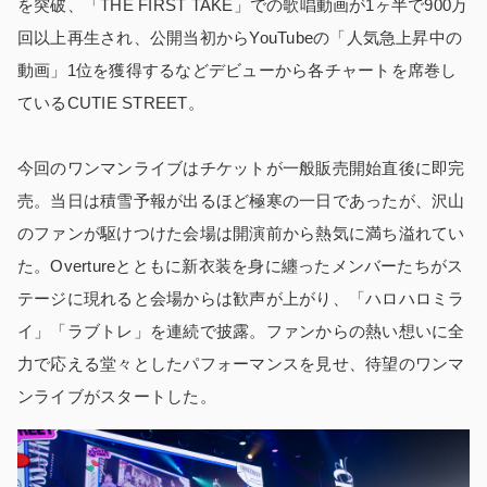
を突破、「THE FIRST TAKE」での歌唱動画が1ヶ半で900万
回以上再生され、公開当初からYouTubeの「人気急上昇中の
動画」1位を獲得するなどデビューから各チャートを席巻し
ているCUTIE STREET。
今回のワンマンライブはチケットが一般販売開始直後に即完
売。当日は積雪予報が出るほど極寒の一日であったが、沢山
のファンが駆けつけた会場は開演前から熱気に満ち溢れてい
た。Overtureとともに新衣装を身に纏ったメンバーたちがス
テージに現れると会場からは歓声が上がり、「ハロハロミラ
イ」「ラブトレ」を連続で披露。ファンからの熱い想いに全
力で応える堂々としたパフォーマンスを見せ、待望のワンマ
ンライブがスタートした。