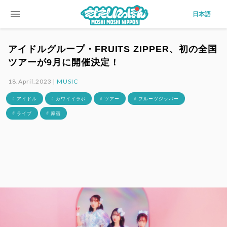
menu
日本語
アイドルグループ・FRUITS ZIPPER、初の全国
ツアーが9月に開催決定！
18.April.2023 |
MUSIC
# アイドル
# カワイイラボ
# ツアー
# フルーツジッパー
# ライブ
# 原宿