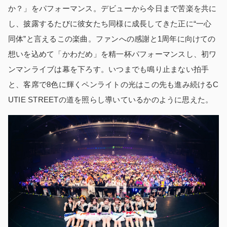
か？」をパフォーマンス。デビューから今日まで苦楽を共に
し、披露するたびに彼女たち同様に成長してきた正に“一心
同体”と言えるこの楽曲。ファンへの感謝と1周年に向けての
想いを込めて「かわだめ」を精一杯パフォーマンスし、初ワ
ンマンライブは幕を下ろす。いつまでも鳴り止まない拍手
と、客席で8色に輝くペンライトの光はこの先も進み続けるC
UTIE STREETの道を照らし導いているかのように思えた。