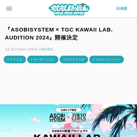
menu
日本語
『ASOBISYSTEM × TGC KAWAII LAB.
AUDITION 2024』開催決定
12.October.2024 |
MUSIC
# アイドル
# オーディション
# カワイイラボ
# フルーツジッパー