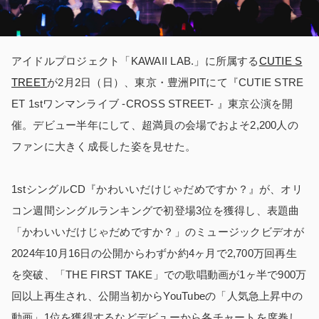
アイドルプロジェクト「KAWAII LAB.」に所属する
CUTIE S
TREET
が2月2日（日）、東京・豊洲PITにて『CUTIE STRE
ET 1stワンマンライブ -CROSS STREET- 』東京公演を開
催。デビュー半年にして、超満員の会場でおよそ2,200人の
ファンに大きく成長した姿を見せた。
1stシングルCD『かわいいだけじゃだめですか？』が、オリ
コン週間シングルランキングで初登場3位を獲得し、表題曲
「かわいいだけじゃだめですか？」のミュージックビデオが
2024年10月16日の公開からわずか約4ヶ月で2,700万回再生
を突破、「THE FIRST TAKE」での歌唱動画が1ヶ半で900万
回以上再生され、公開当初からYouTubeの「人気急上昇中の
動画」1位を獲得するなどデビューから各チャートを席巻し