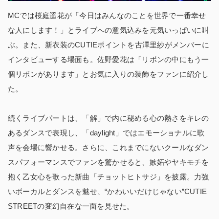
MCでは桜庭遥花が「今日はみんなのことを世界で一番幸せ
な人にします！」とライブへの意気込みを元気いっぱいに叫
ぶ。また、新衣装のCUTIEポイントを古澤里紗がメンバーに
インタビューする場面も。佐野愛花は「リボンの中にもう一
個リボンがあります」とお気に入りの装飾をファンに紹介し
た。
続くライブパートは、「解」で内に秘める心の熱さをキレの
あるダンスで表現し、「daylight」ではエモーショナルに歌
声を会場に響かせる。さらに、これまでにないクールなダン
スパフォーマンスでファンを驚かせると、嫉妬やヤキモチを
抱く乙女心を歌った新曲「チョットヒトサジ」を披露。力強
いボーカルとダンスを魅せ、“かわいいだけじゃない”CUTIE
STREETの変幻自在な一面を見せた。