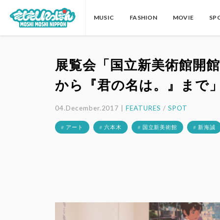
MUSIC
FASHION
MOVIE
SP
展覧会「国立新美術館開館
から『君の名は。』まで
04.December.2017 |
FEATURES
/
SPOT
# アート
# 六本木
# 国立新美術館
# 新海誠