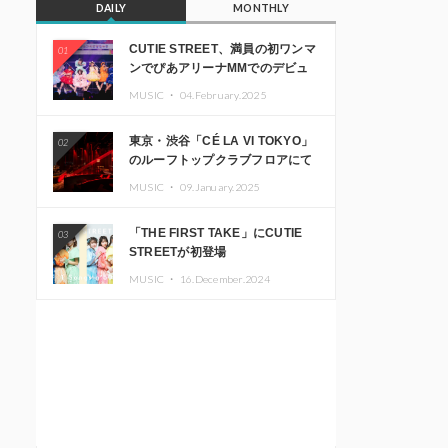
DAILY
MONTHLY
CUTIE STREET、満員の初ワンマ
01
ンでぴあアリーナMMでのデビュ
ー1周年ライブ開催を発表
MUSIC ・
04.February.2025
東京・渋谷「CÉ LA VI TOKYO」
02
のルーフトップクラブフロアにて
音楽イベント「Sky‘s The Limit」
MUSIC ・
09.January.2025
開催決定!! GREEN ASSASSIN
DOLLAR、JOMMY、
「THE FIRST TAKE」にCUTIE
03
Kza（FORCE OF NATURE）ら日
STREETが初登場
本を代表するDJ・クリエイターが
出演
MUSIC ・
16.December.2024