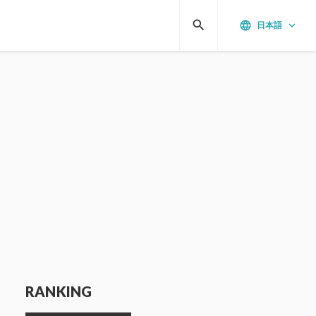
search
language
keyboard_arrow_down
日本語
RANKING