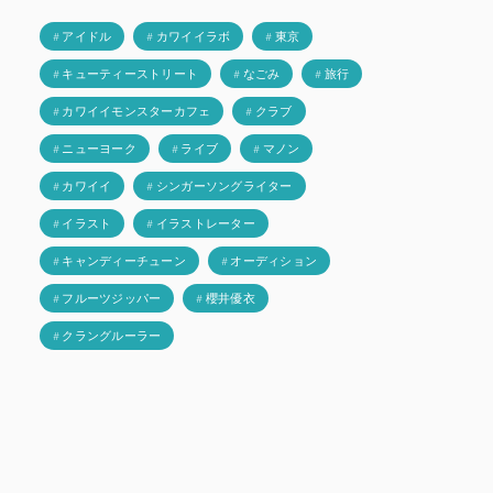
# アイドル
# カワイイラボ
# 東京
# キューティーストリート
# なごみ
# 旅行
# カワイイモンスターカフェ
# クラブ
# ニューヨーク
# ライブ
# マノン
# カワイイ
# シンガーソングライター
# イラスト
# イラストレーター
# キャンディーチューン
# オーディション
# フルーツジッパー
# 櫻井優衣
# クラングルーラー