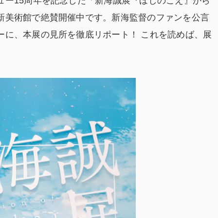
ュー15周年を記念した「新海誠展『ほしのこえ』から
新美術館で絶賛開催中です。新海監督のファンを公言
ーに、本展の見所を徹底リポート！ これを読めば、展