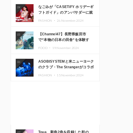
なごみが「CASETiFY ホリデーギ
04
フトガイド」のアンバサダーに就
任
FASHION ・
26.November.2024
【Channel47】長野県飯田市
05
で“本物の日本の田舎“を体験す
る、インバウンド向け旅行商品の
FOOD ・
19.November.2024
販売を開始
ASOBISYSTEMと米ニューヨーク
06
のクラブ・The Strangerがコラボ
レーション！ 「KAWAII
FASHION ・
15.November.2024
MONSTER CAFE」と
「SUSHIDELIC」のアイコンガー
ルたちがニューヨークで夢のステ
ージを披露
Toua、新曲2曲を収録した初の
07