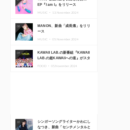
EP『I am I』をリリース
MUSIC ・
13.November.2024
MANON、新曲「成長痛」をリリ
08
ース
MUSIC ・
05.November.2024
KAWAII LAB.の新番組『KAWAII
09
LAB.の超KAWAIIへの道』がスタ
ート。KAWAII LAB.3周年記念公
FOOD ・
05.November.2024
演も開催決定
シンガーソングライターかわにし
10
なつき、新曲「センチメンタルと