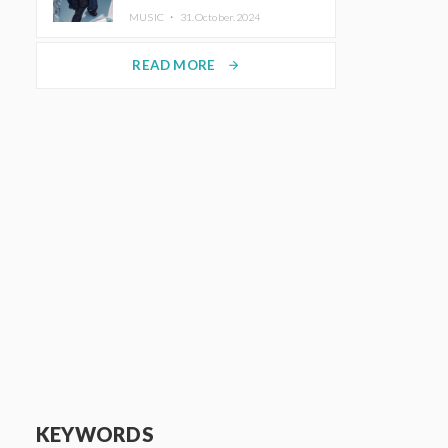
ホットコーヒー」をリリース
MUSIC ・
31.October.2024
READ MORE
arrow_forward
KEYWORDS