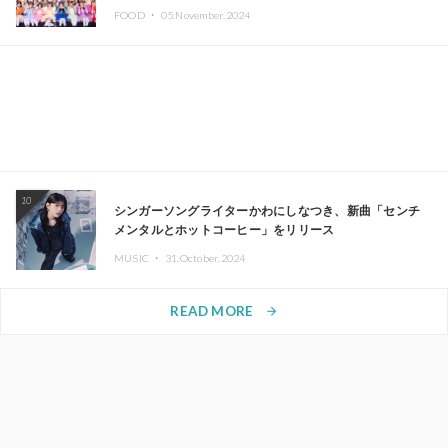
FOOD ・
05.November.2024
10
シンガーソングライターかわにしなつき、新曲「センチ
メンタルとホットコーヒー」をリリース
MUSIC ・
31.October.2024
READ MORE
arrow_forward