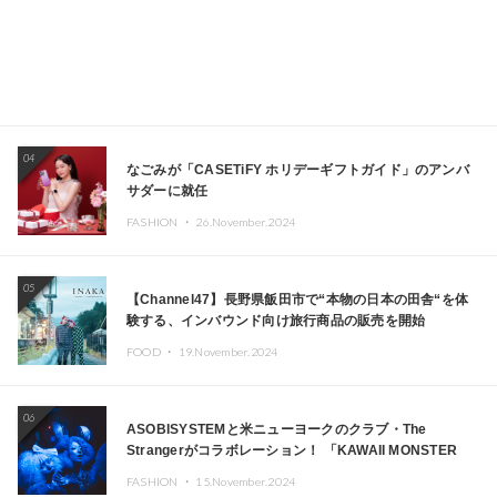
04
なごみが「CASETiFY ホリデーギフトガイド」のアンバ
サダーに就任
FASHION ・
26.November.2024
05
【Channel47】長野県飯田市で“本物の日本の田舎“を体
験する、インバウンド向け旅行商品の販売を開始
FOOD ・
19.November.2024
06
ASOBISYSTEMと米ニューヨークのクラブ・The
Strangerがコラボレーション！ 「KAWAII MONSTER
CAFE」と「SUSHIDELIC」のアイコンガールたちがニュ
FASHION ・
15.November.2024
ーヨークで夢のステージを披露