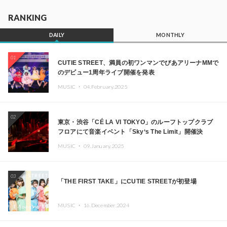
RANKING
DAILY
MONTHLY
01
CUTIE STREET、満員の初ワンマンでぴあアリーナMMで
のデビュー1周年ライブ開催を発表
MUSIC ・
04.February.2025
02
東京・渋谷「CÉ LA VI TOKYO」のルーフトップクラブ
フロアにて音楽イベント「Sky‘s The Limit」開催決
定!! GREEN ASSASSIN DOLLAR、JOMMY、
MUSIC ・
09.January.2025
Kza（FORCE OF NATURE）ら日本を代表するDJ・クリ
エイターが出演
03
「THE FIRST TAKE」にCUTIE STREETが初登場
MUSIC ・
16.December.2024