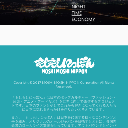
Copyright © 2017 MOSHI MOSHI NIPPON Corporation All Rights
Reserved.
「もしもしにっぽん」は日本のポップカルチャー（ファッション・
音楽・アニメ・フード など）を世界に向けて発信するプロジェク
トです。日本のファンとそしてこれから好きになってくれる人たち
に日本に訪れるきっかけを作りたいと考えています。
また、「もしもしにっぽん」は日本を代表する様々なコンテンツと
手を組み、オリジナルのオールジャパンを目指すとともに、各国内
企業のローカライズ支援も行っています。アウトバウンドとインバ