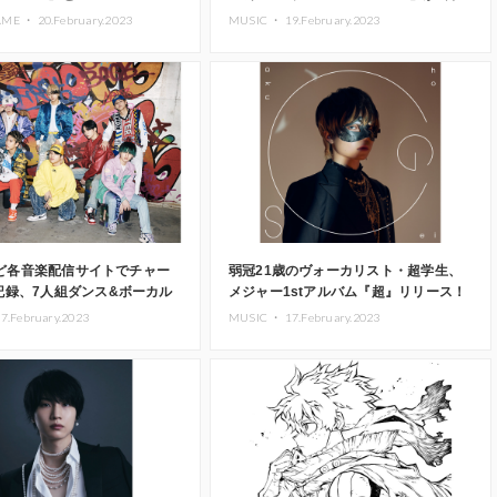
TARコラボレーションモデルが登
14日にデビューライブ開催
AME ・
20.February.2023
MUSIC ・
19.February.2023
sなど各音楽配信サイトでチャー
弱冠21歳のヴォーカリスト・超学生、
記録、7人組ダンス&ボーカル
メジャー1stアルバム『超』リリース！
E:FIRSTの新曲「Boom
新曲「ガトリングアジテイタア」MV公
7.February.2023
MUSIC ・
17.February.2023
ack」のMVが公開
開