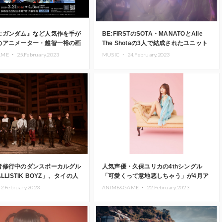
士ガンダム』など人気作を手が
BE:FIRSTのSOTA・MANATOとAile
のアニメーター・越智一裕の画
The Shotaの3人で結成されたユニット
パーロボット&ヒーローの世
「ShowMinorSavage」が待望の1st
AME ・
25.February.2023
MUSIC ・
24.February.2023
坂屋名古屋店にて開催
EPをリリース
者修行中のダンスボーカルグル
人気声優・久保ユリカの4thシングル
LLISTIK BOYZ」、タイの人
「可愛くって意地悪しちゃう」が4月ア
「TRINITY」とコラボ楽曲
ニメ「勇者が死んだ！」エンディングテ
2.February.2023
ANIME&GAME ・
22.February.2023
ad feat. TRINITY」 発表
ーマに決定