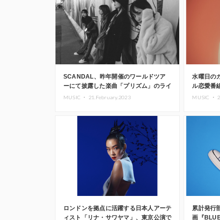
SCANDAL、昨年開催のワールドツア
水曜日の
ーにて披露した楽曲「プリズム」のライ
ル恋愛番
ブ映像公開
題歌の「
MUSIC ・
21.February.2023
MUSIC ・
2
ロンドンを拠点に活躍する日本人アーテ
累計発行
ィスト「リナ・サワヤマ」、東京公演で
画『BLUE