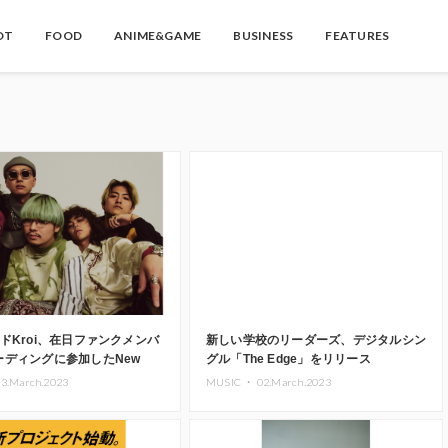
OT
FOOD
ANIME&GAME
BUSINESS
FEATURES
ドKroi、在日ファンクメンバ
新しい学校のリーダーズ、デジタルシン
ーディングに参加したNew
グル「The Edge」をリリース
l Single「風来」を配信スタート
03.March.2023
MUSIC ・
02.March.2023