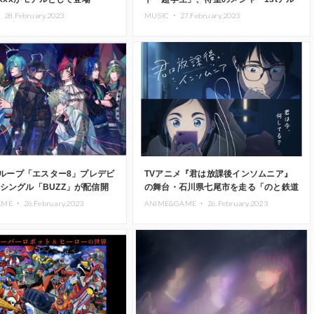
バム「超」リリース
・
28.February.2023
MUSIC ・
27.February.2023
rグループ「エスター8」プレデビ
TVアニメ『君は放課後インソムニア』
シングル「BUZZ」が配信開
の舞台・石川県七尾市を走る「のと鉄道
バーからのコメントも到着
七尾線」にコラボラッピング列車走行
AME ・
26.February.2023
ANIME&GAME ・
26.February.2023