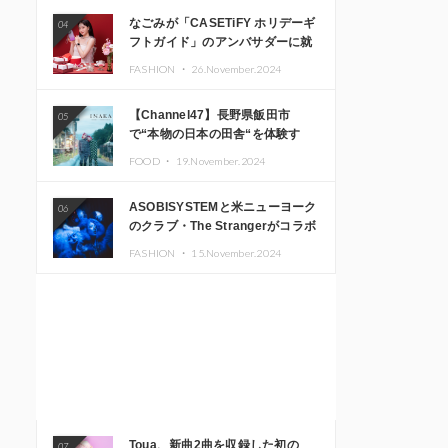
なごみが「CASETiFY ホリデーギ
04
フトガイド」のアンバサダーに就
任
FASHION ・
26.November.2024
【Channel47】長野県飯田市
05
で“本物の日本の田舎“を体験す
る、インバウンド向け旅行商品の
FOOD ・
19.November.2024
販売を開始
ASOBISYSTEMと米ニューヨーク
06
のクラブ・The Strangerがコラボ
レーション！ 「KAWAII
FASHION ・
15.November.2024
MONSTER CAFE」と
「SUSHIDELIC」のアイコンガー
ルたちがニューヨークで夢のステ
ージを披露
Toua、新曲2曲を収録した初の
07