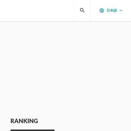
search
language
keyboard_arrow_down
日本語
RANKING