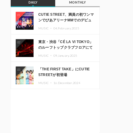
DAILY
MONTHLY
CUTIE STREET、満員の初ワンマ
01
ンでぴあアリーナMMでのデビュ
ー1周年ライブ開催を発表
MUSIC ・
04.February.2025
東京・渋谷「CÉ LA VI TOKYO」
02
のルーフトップクラブフロアにて
音楽イベント「Sky‘s The Limit」
MUSIC ・
09.January.2025
開催決定!! GREEN ASSASSIN
DOLLAR、JOMMY、
「THE FIRST TAKE」にCUTIE
03
Kza（FORCE OF NATURE）ら日
STREETが初登場
本を代表するDJ・クリエイターが
出演
MUSIC ・
16.December.2024