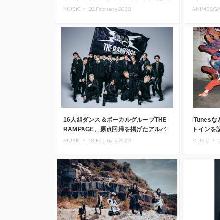
サプライズ披露した宇多田ヒカル
ALL S
MUSIC ・
20.February.2023
ANIME&G
「First Love」カバ－歌唱映像公開
場
16人組ダンス＆ボーカルグループTHE
iTune
RAMPAGE、原点回帰を掲げたアルバ
トインを
ムリード曲「NO GRAVITY」MV公開
グループ B
MUSIC ・
18.February.2023
MUSIC ・
1
Boom B