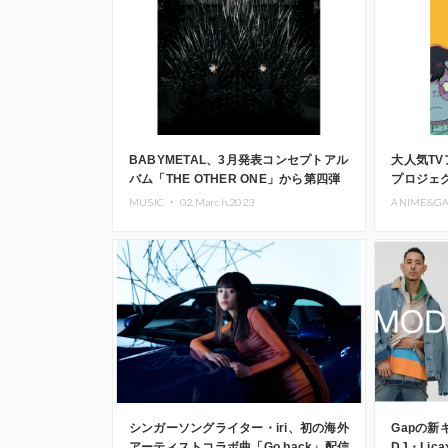
BABYMETAL、3月発表コンセプトアル
大人気T
バム「THE OTHER ONE」から第四弾
プロジェク
先行配信楽曲「Light and Darkness」
ッドタク
MUSIC ・
02.March.2023
ANIME&G
配信スタート
シンガーソングライター・iri、初の海外
Gapの
アーティストコラボ曲「Go back」配信
DJ・Li