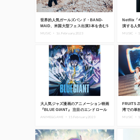
世界的人気ガールズバンド・BAND-
Netfl
MAID、米国大型フェス出演3本を含む5
演する人
月度の全米ツアー発表
として全
MUSIC ・
16.February.2023
MUSIC ・
1
大人気ジャズ漫画のアニメーション映画
FRUITS
『BLUE GIANT』 注目のエンドロール
湾での単独
曲が配信開始
Hatch
ANIME&GAME ・
15.February.2023
MUSIC ・
1