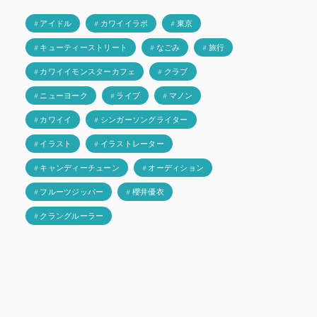
# アイドル
# カワイイラボ
# 東京
# キューティーストリート
# なごみ
# 旅行
# カワイイモンスターカフェ
# クラブ
# ニューヨーク
# ライブ
# マノン
# カワイイ
# シンガーソングライター
# イラスト
# イラストレーター
# キャンディーチューン
# オーディション
# フルーツジッパー
# 櫻井優衣
# クラングルーラー