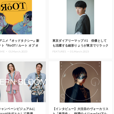
Vアニメ『オッドタクシー』新
東京ダイアリーマップ #1 俳優として
ト『RoOT / ルート オブ オ
も活躍する緒形りょうが東京でリラック
シー』が始動
スできるおすすめスポットを紹介
AME ・
01.March.2023
FEATURES ・
01.March.2023
新キャンペーンビジュアルに
【インタビュー】大注目のヴォーカリス
caxxxがモデルとして登場
ト「超学生」、待望のメジャー1stアル