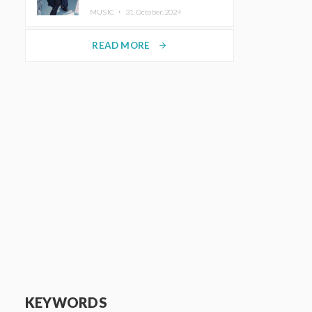
ホットコーヒー」をリリース
MUSIC ・
31.October.2024
READ MORE
arrow_forward
KEYWORDS