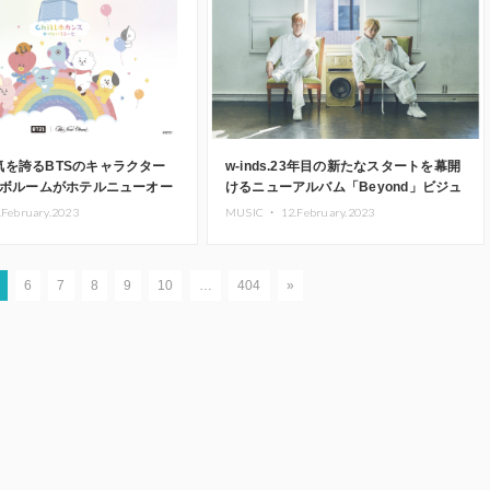
気を誇るBTSのキャラクター
w-inds.23年目の新たなスタートを幕開
ラボルームがホテルニューオー
けるニューアルバム「Beyond」ビジュ
に登場
アル解禁！かつてw-inds.を支えた作家
.February.2023
MUSIC ・
12.February.2023
陣とサイタッグ
6
7
8
9
10
…
404
»