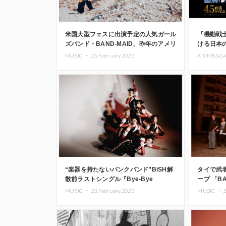
米国大型フェスに出演予定の人気ガール
『機動戦
ズバンド・BAND-MAID、昨年のアメリ
ける日本
カツアー中に書き上げた新曲
展「スー
MUSIC ・
25.February.2023
ANIME&G
「Memorable」配信リリース＆MVも公
界」が松
開
“楽器を持たないパンクバンド”BiSH解
タイで武
散前ラストシングル『Bye-Bye
ープ 「BA
Show』をTHE YELLOW MONKEYが制
気グループ
MUSIC ・
23.February.2023
MUSIC ・
2
作
「Drop De