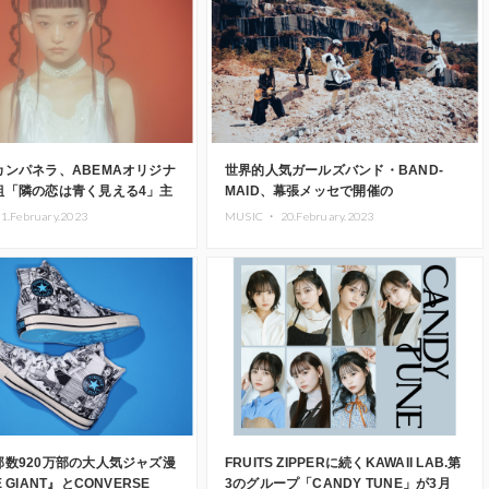
カンパネラ、ABEMAオリジナ
世界的人気ガールズバンド・BAND-
組「隣の恋は青く見える4」主
MAID、幕張メッセで開催の
赤ずきん」MV公開
『KNOTFEST JAPAN 2023』初出演決
1.February.2023
MUSIC ・
20.February.2023
定
部数920万部の大人気ジャズ漫
FRUITS ZIPPERに続くKAWAII LAB.第
 GIANT』とCONVERSE
3のグループ「CANDY TUNE」が3月