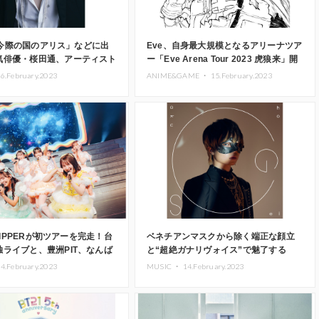
ix「今際の国のアリス」などに出
Eve、自身最大規模となるアリーナツア
気俳優・桜田通、アーティスト
ー「Eve Arena Tour 2023 ⻁狼来」開
世界デビュー決定
催！TVアニメ「ヒロアカ」OPテーマ曲
6.February.2023
ANIME&GAME ・
15.February.2023
「ぼくらの」期間生産限定盤ジャケット
も解禁
 ZIPPERが初ツアーを完走！台
ベネチアンマスクから除く端正な顔立
ライブと、豊洲PIT、なんば
と“超絶ガナリヴォイス”で魅了する
での1周年ライブを発表！
「超学生」、メジャー1stアルバム
4.February.2023
MUSIC ・
14.February.2023
『超』の全収録曲公開