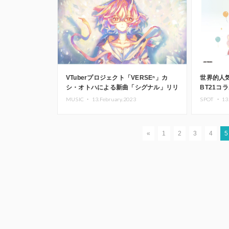
VTuberプロジェクト「VERSEⁿ」カ
世界的人
シ・オトハによる新曲「シグナル」リリ
BT21コ
ース決定
タニ大阪
MUSIC ・
13.February.2023
SPOT ・
13
«
1
2
3
4
5