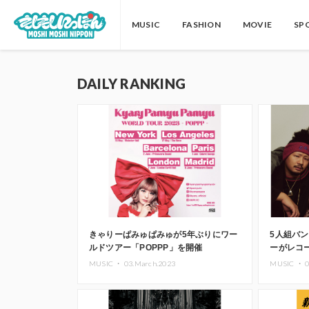
MUSIC
FASHION
MOVIE
SP
DAILY RANKING
きゃりーぱみゅぱみゅが5年ぶりにワー
5人組バン
ルドツアー「POPPP」を開催
ーがレコ
Digita
MUSIC ・
03.March.2023
MUSIC ・