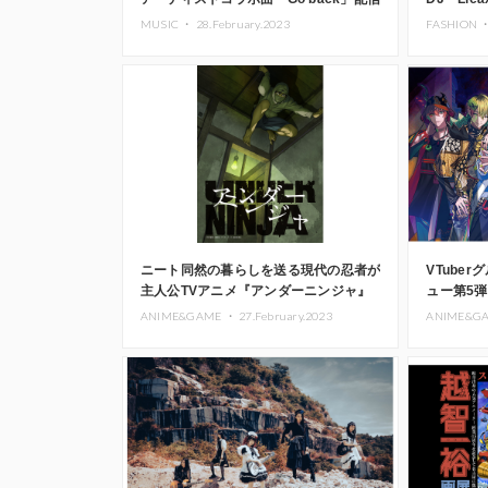
スタート
MUSIC ・
28.February.2023
FASHION 
ニート同然の暮らしを送る現代の忍者が
VTube
主人公TVアニメ『アンダーニンジャ』
ュー第5弾
が今年10月より放送開始
始！メン
ANIME&GAME ・
27.February.2023
ANIME&G