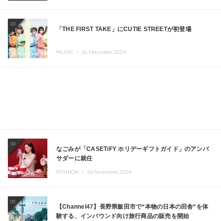
エイターが出演
03
「THE FIRST TAKE」にCUTIE STREETが初登場
MUSIC ・
16.December.2024
04
なごみが「CASETiFY ホリデーギフトガイド」のアンバ
サダーに就任
FASHION ・
26.November.2024
05
【Channel47】長野県飯田市で“本物の日本の田舎“を体
験する、インバウンド向け旅行商品の販売を開始