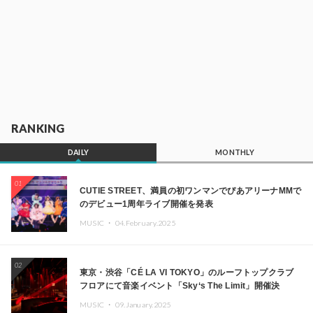
RANKING
DAILY
MONTHLY
01
CUTIE STREET、満員の初ワンマンでぴあアリーナMMで
のデビュー1周年ライブ開催を発表
MUSIC ・
04.February.2025
02
東京・渋谷「CÉ LA VI TOKYO」のルーフトップクラブ
フロアにて音楽イベント「Sky‘s The Limit」開催決
定!! GREEN ASSASSIN DOLLAR、JOMMY、
MUSIC ・
09.January.2025
Kza（FORCE OF NATURE）ら日本を代表するDJ・クリ