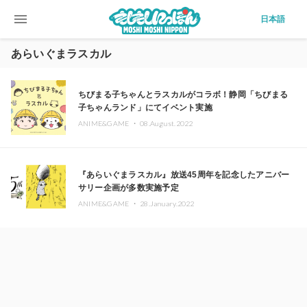
menu
日本語
あらいぐまラスカル
ちびまる子ちゃんとラスカルがコラボ！静岡「ちびまる
子ちゃんランド」にてイベント実施
ANIME&GAME ・
08.August.2022
『あらいぐまラスカル』放送45周年を記念したアニバー
サリー企画が多数実施予定
ANIME&GAME ・
28.January.2022