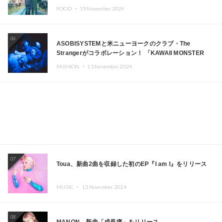
FOOD ・
19.November.2024
06
ASOBISYSTEMと米ニューヨークのクラブ・The
Strangerがコラボレーション！ 「KAWAII MONSTER
CAFE」と「SUSHIDELIC」のアイコンガールたちがニュ
FASHION ・
15.November.2024
ーヨークで夢のステージを披露
07
Toua、新曲2曲を収録した初のEP『I am I』をリリース
MUSIC ・
13.November.2024
08