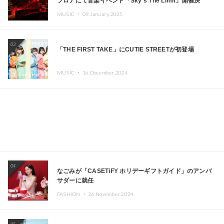
フロアにて音楽イベント「Sky‘s The Limit」開催決
定!! GREEN ASSASSIN DOLLAR、JOMMY、
MUSIC ・
09.January.2025
Kza（FORCE OF NATURE）ら日本を代表するDJ・クリ
エイターが出演
03
「THE FIRST TAKE」にCUTIE STREETが初登場
MUSIC ・
16.December.2024
04
なごみが「CASETiFY ホリデーギフトガイド」のアンバ
サダーに就任
FASHION ・
26.November.2024