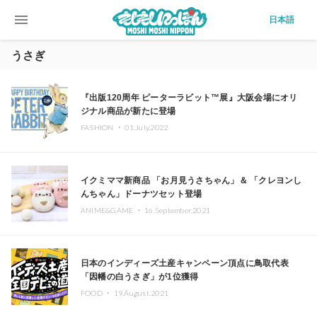
menu
日本語
うさぎ
『出版120周年 ピーターラビット™展』大阪会場にオリ
ジナル商品が新たに登場
FASHION ・
01.July.2022
イクミママ新商品 「お月見うさちゃん」＆ 「クレヨンし
んちゃん」ドーナツセット登場
ANIME&GAME ・
16.September.2021
日本のインディーズ土産キャンペーン頂点に鳥取代表
「因幡の白うさぎ」が1位獲得
FOOD ・
19.August.2021