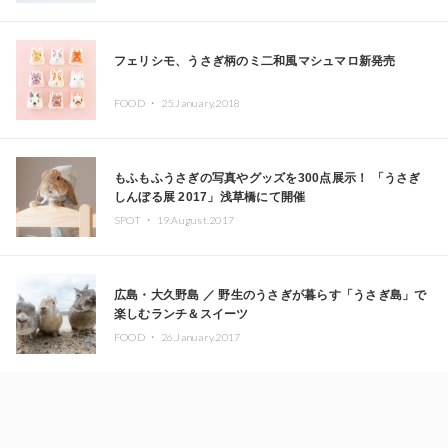
フェリシモ、うさぎ柄のミ二和風マシュマロ新発売
FOOD ・
25.January.2018
もふもふうさぎの写真やグッズを300点展示！ 「うさぎ
しんぼる展 2017」浅草橋にて開催
SPOT ・
19.August.2017
広島・大久野島 ／ 野生のうさぎが暮らす「うさぎ島」で
楽しむランチ＆スイーツ
FOOD ・
26.January.2017