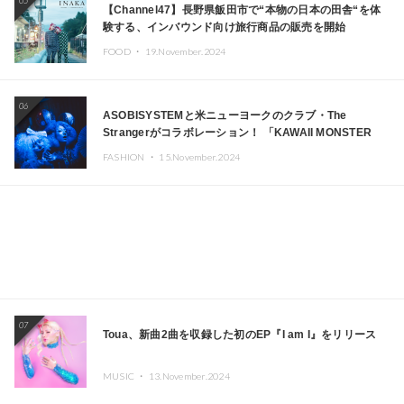
05
【Channel47】長野県飯田市で“本物の日本の田舎“を体
験する、インバウンド向け旅行商品の販売を開始
FOOD ・
19.November.2024
06
ASOBISYSTEMと米ニューヨークのクラブ・The
Strangerがコラボレーション！ 「KAWAII MONSTER
CAFE」と「SUSHIDELIC」のアイコンガールたちがニュ
FASHION ・
15.November.2024
ーヨークで夢のステージを披露
07
Toua、新曲2曲を収録した初のEP『I am I』をリリース
MUSIC ・
13.November.2024