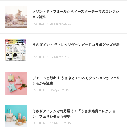
メゾン・ド・フルールからイースターテーマのコレクシ
ョン誕生
FASHION ・
26.March.2021
うさぎメン × ヴィレッジヴァンガードコラボグッズ登場
FASHION ・
17.March.2021
ぴょこっと顔出す うさぎとくつろぐクッションがフェリ
シモから誕生
FASHION ・
05.April.2019
うさぎアイテムが毎月届く！「うさぎ雑貨コレクショ
ン」フェリシモから登場
FASHION ・
11.March.2019