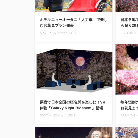
ホテルニューオータニ「人力車」で楽し
日本各地
むお花見プラン発表
ら祭り20
SPOT ・
27.March.2018
FEATURES
原宿で日本全国の桜名所を楽しむ！VR
毎年恒例
体験「Galaxy Night Blossom」登場
お花見まで
SPOT ・
22.March.2018
FASHION 