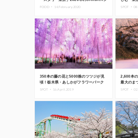
ーズンがスタート
FOOD ・
14.February.2020
SPOT ・
08
350本の藤の花と5000株のツツジが見
2,600
頃！栃木県・あしかがフラワーパーク
最大のま
「ふじのはな物語」
SPOT ・
16.April.2019
SPOT ・
02