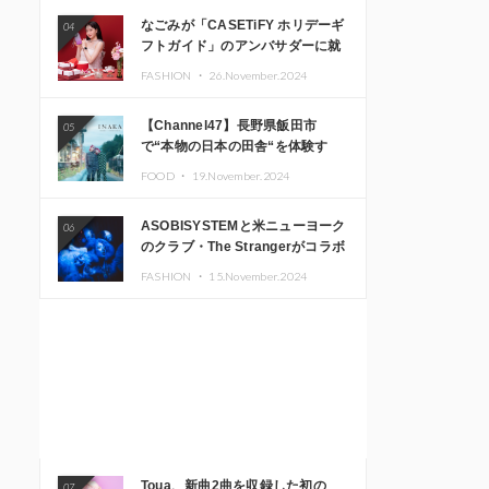
なごみが「CASETiFY ホリデーギ
04
フトガイド」のアンバサダーに就
任
FASHION ・
26.November.2024
【Channel47】長野県飯田市
05
で“本物の日本の田舎“を体験す
る、インバウンド向け旅行商品の
FOOD ・
19.November.2024
販売を開始
ASOBISYSTEMと米ニューヨーク
06
のクラブ・The Strangerがコラボ
レーション！ 「KAWAII
FASHION ・
15.November.2024
MONSTER CAFE」と
「SUSHIDELIC」のアイコンガー
ルたちがニューヨークで夢のステ
ージを披露
Toua、新曲2曲を収録した初の
07