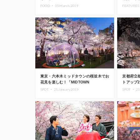
る場所も
FOOD ・
05.March.2019
FEATURES
東京・六本木ミッドタウンの桜並木でお
京都府立
花見を楽しむ！「MIDTOWN
トアップ2
BLOSSOM 2019」開催
SPOT ・
25.January.2019
SPOT ・
23