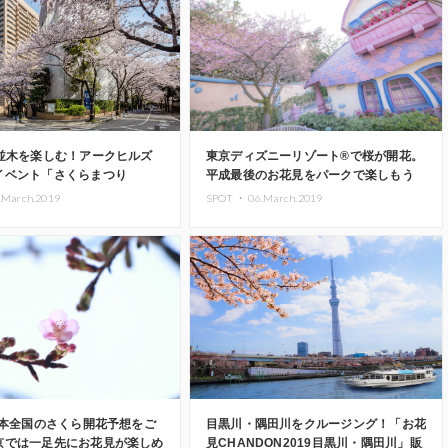
桜並木を楽しむ！アークヒルズ
東京ディズニーリゾート®で桜が開花。
イベント「さくらまつり
平成最後のお花見をパークで楽しもう
開催決定
.March.2019
SPOT ・
06.March.2019
日本全国のさくら開花予想をご
目黒川・隅田川をクルージング！「お花
京では一足先にお花見が楽しめ
見CHANDON2019目黒川・隅田川」販