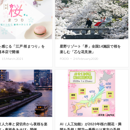
を感じる「江戸 桜まつり」を
星野リゾート「界」全国14施設で桜を
越本店で開催
楽しむ「乙な花見旅」
・
15.March.2021
FOOD ・
24.February.2020
京人力車と貸切舟から夜桜を楽
AI（人工知能）が2020年桜の開花・満
京・夜桜舟あそび」開催
開を予想！開花一番乗りは東京の予想