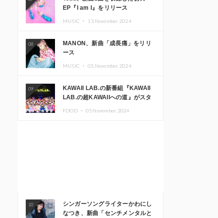
EP『I am I』をリリース
MUSIC ・
13.November.2024
MANON、新曲「成長痛」をリリ
08
ース
MUSIC ・
05.November.2024
KAWAII LAB.の新番組『KAWAII
09
LAB.の超KAWAIIへの道』がスタ
ート。KAWAII LAB.3周年記念公
FOOD ・
05.November.2024
演も開催決定
シンガーソングライターかわにし
10
なつき、新曲「センチメンタルと