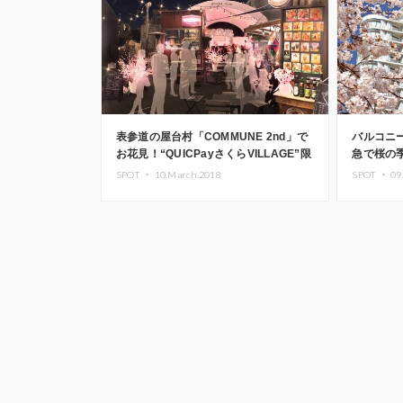
表参道の屋台村「COMMUNE 2nd」で
バルコニ
お花見！“QUICPayさくらVILLAGE”限
急で桜の
定オープン
SPOT ・
10.March.2018
SPOT ・
09