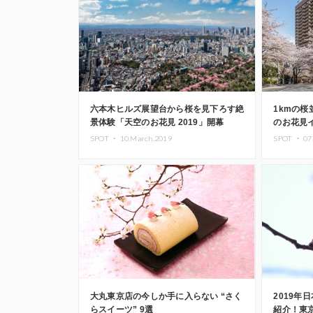
六本木ヒルズ展望台から桜を見下ろす絶
1kmの
景体験「天空のお花見 2019」開幕
のお花見
2019」
SPOT ・
10.March.2019
SPOT ・
07
大丸東京店の今しか手に入らない “さく
2019年
らスイーツ” 9選
紹介！東