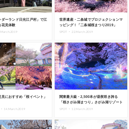
ンダーランド日光江戸村」で江
世界遺産・二条城でプロジェクションマ
お花見体験
ッピング！「二条城桜まつり2019」
.March.2019
SPOT ・
22.March.2019
花見におすすめ「桜イベント」
関東最大級・2,500本が昼夜咲き誇る
「桜さがみ湖まつり」さがみ湖リゾート
で開催
 ・
14.March.2019
SPOT ・
12.March.2019