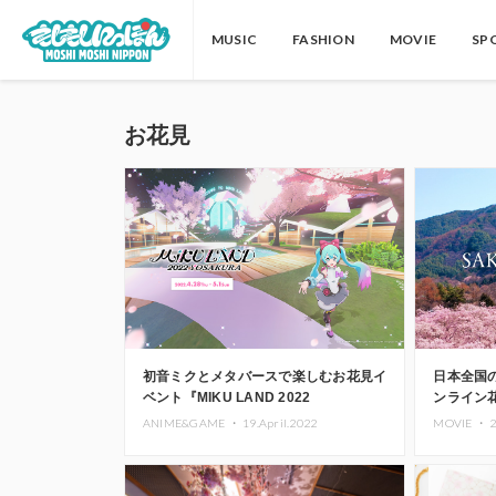
MUSIC
FASHION
MOVIE
SP
お花見
初音ミクとメタバースで楽しむお花見イ
日本全国
ベント『MIKU LAND 2022
ンライン
YOSAKURA』登場
2022」開
ANIME&GAME ・
19.April.2022
MOVIE ・