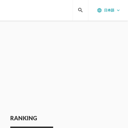
search
language
keyboard_arrow_down
日本語
RANKING