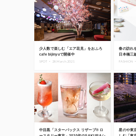
少人数で楽しむ「エア花見」をおふろ
春の訪れ
cafe bijinyuで開催中
日本橋三
SPOT ・
28.March.2021
FASHION 
中目黒「スターバックス リザーブ®︎ ロ
星のや東
ースタリー東京」2020年のSAKURAシ
しむ「東