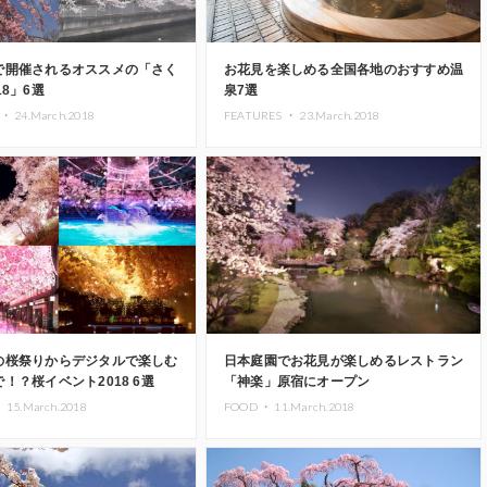
で開催されるオススメの「さく
お花見を楽しめる全国各地のおすすめ温
18」6選
泉7選
 ・
24.March.2018
FEATURES ・
23.March.2018
の桜祭りからデジタルで楽しむ
日本庭園でお花見が楽しめるレストラン
！？桜イベント2018 6選
「神楽」原宿にオープン
・
15.March.2018
FOOD ・
11.March.2018