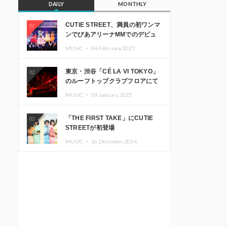
DAILY
MONTHLY
CUTIE STREET、満員の初ワンマ
01
ンでぴあアリーナMMでのデビュ
ー1周年ライブ開催を発表
MUSIC ・
04.February.2025
東京・渋谷「CÉ LA VI TOKYO」
02
のルーフトップクラブフロアにて
音楽イベント「Sky‘s The Limit」
MUSIC ・
09.January.2025
開催決定!! GREEN ASSASSIN
DOLLAR、JOMMY、
「THE FIRST TAKE」にCUTIE
03
Kza（FORCE OF NATURE）ら日
STREETが初登場
本を代表するDJ・クリエイターが
出演
MUSIC ・
16.December.2024