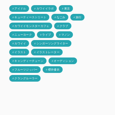
# アイドル
# カワイイラボ
# 東京
# キューティーストリート
# なごみ
# 旅行
# カワイイモンスターカフェ
# クラブ
# ニューヨーク
# ライブ
# マノン
# カワイイ
# シンガーソングライター
# イラスト
# イラストレーター
# キャンディーチューン
# オーディション
# フルーツジッパー
# 櫻井優衣
# クラングルーラー