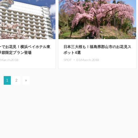
ーでお花見！横浜ベイホテル東
日本三大桜も！福島県郡山市のお花見ス
季節限定プラン登場
ポット4選
.March.2018
SPOT ・
03.March.2018
1
2
»