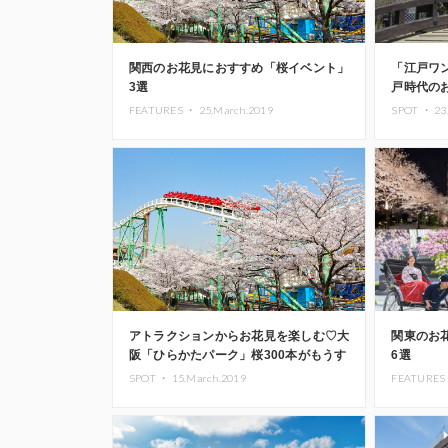
関西のお花見におすすめ「桜イベント」
「江戸ワ
3選
戸時代の
FEATURES ・
25.March.2019
SPOT ・
23
アトラクションからお花見を楽しむ♡大
関東のお
阪「ひらかたパーク」桜300本がもうす
6選
ぐ見頃に
SPOT ・
15.March.2019
FEATURES