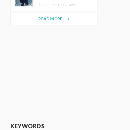
ホットコーヒー」をリリース
MUSIC ・
31.October.2024
READ MORE
arrow_forward
KEYWORDS