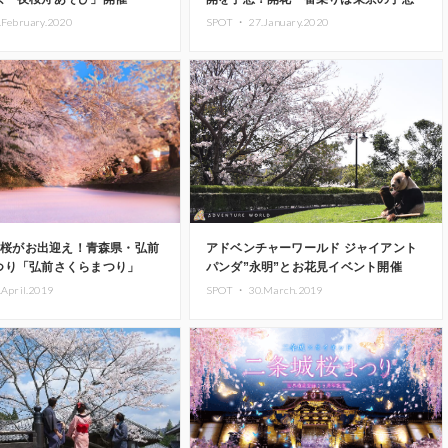
.February.2020
SPOT ・
27.January.2020
本の桜がお出迎え！青森県・弘前
アドベンチャーワールド ジャイアント
つり「弘前さくらまつり」
パンダ”永明”とお花見イベント開催
.April.2019
SPOT ・
30.March.2019