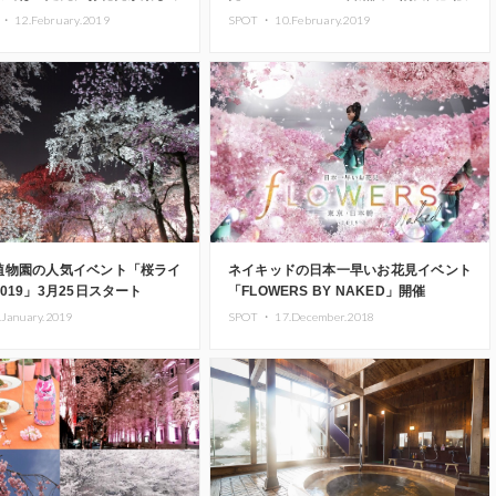
売
 ・
12.February.2019
SPOT ・
10.February.2019
植物園の人気イベント「桜ライ
ネイキッドの日本一早いお花見イベント
019」3月25日スタート
「FLOWERS BY NAKED」開催
.January.2019
SPOT ・
17.December.2018