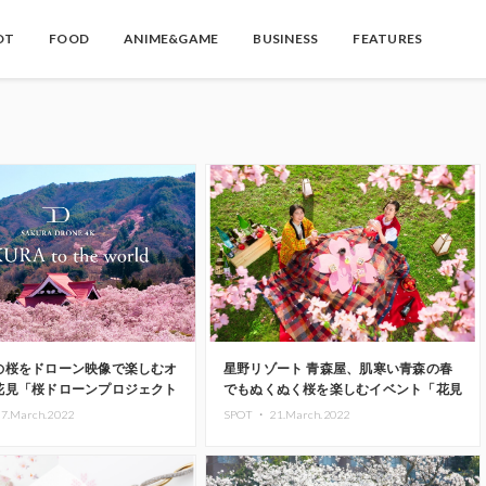
OT
FOOD
ANIME&GAME
BUSINESS
FEATURES
の桜をドローン映像で楽しむオ
星野リゾート 青森屋、肌寒い青森の春
花見「桜ドローンプロジェクト
でもぬくぬく桜を楽しむイベント「花見
催
こたつ」開催
27.March.2022
SPOT ・
21.March.2022