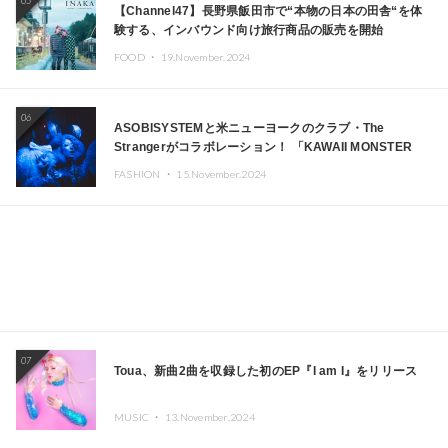
05
【Channel47】長野県飯田市で“本物の日本の田舎“を体
験する、インバウンド向け旅行商品の販売を開始
FOOD ・
19.November.2024
06
ASOBISYSTEMと米ニューヨークのクラブ・The
Strangerがコラボレーション！ 「KAWAII MONSTER
CAFE」と「SUSHIDELIC」のアイコンガールたちがニュ
FASHION ・
15.November.2024
ーヨークで夢のステージを披露
07
Toua、新曲2曲を収録した初のEP『I am I』をリリース
MUSIC ・
13.November.2024