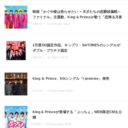
映画「かぐや様は告らせたい ～天才たちの恋愛頭脳戦～
ファイナル」主題歌、King & Princeが歌う「恋降る月夜
に君想ふ」発売
MOVIE ・
14.October.2021
2月度GD認定作品、キンプリ・SixTONESのシングルが
ダブル・プラチナ認定
MUSIC ・
16.March.2021
King ＆ Prince、6thシングル「I promise」発売
MUSIC ・
17.December.2020
King & Princeが登場する「ぷっちょ」WEB限定CMを公
開
FOOD ・
03.November.2020