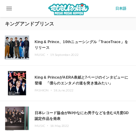
menu
日本語
キングアンドプリンス
King & Prince、10thニューシングル「TraceTrace」を
リリース
MUSIC ・
19.September.2022
King & PrinceがAERA表紙と7ページのインタビューに
登場 「僕らのエンタメの道を突き進みたい」
FASHION ・
18.June.2022
日本レコード協会がINIやなにわ男子などを含む4月度GD
認定作品を発表
MUSIC ・
18.May.2022