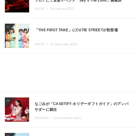
フロアにて音楽イベント「Sky‘s The Limit」開催決
定!! GREEN ASSASSIN DOLLAR、JOMMY、
MUSIC ・
09.January.2025
Kza（FORCE OF NATURE）ら日本を代表するDJ・クリ
エイターが出演
03
「THE FIRST TAKE」にCUTIE STREETが初登場
MUSIC ・
16.December.2024
04
なごみが「CASETiFY ホリデーギフトガイド」のアンバ
サダーに就任
FASHION ・
26.November.2024