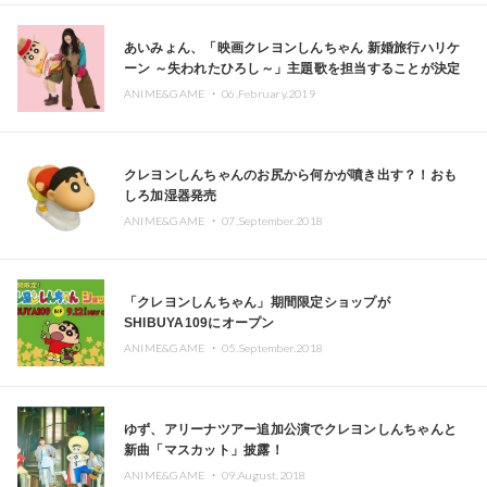
あいみょん、「映画クレヨンしんちゃん 新婚旅行ハリケ
ーン ～失われたひろし～」主題歌を担当することが決定
ANIME&GAME ・
06.February.2019
クレヨンしんちゃんのお尻から何かが噴き出す？！おも
しろ加湿器発売
ANIME&GAME ・
07.September.2018
「クレヨンしんちゃん」期間限定ショップが
SHIBUYA109にオープン
ANIME&GAME ・
05.September.2018
ゆず、アリーナツアー追加公演でクレヨンしんちゃんと
新曲「マスカット」披露！
ANIME&GAME ・
09.August.2018