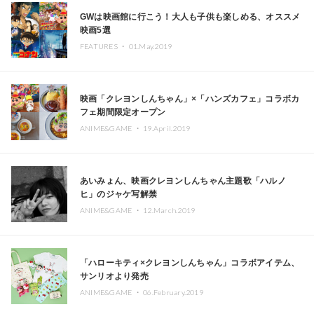
GWは映画館に行こう！大人も子供も楽しめる、オススメ
映画5選
FEATURES ・
01.May.2019
映画「クレヨンしんちゃん」×「ハンズカフェ」コラボカ
フェ期間限定オープン
ANIME&GAME ・
19.April.2019
あいみょん、映画クレヨンしんちゃん主題歌「ハルノ
ヒ」のジャケ写解禁
ANIME&GAME ・
12.March.2019
「ハローキティ×クレヨンしんちゃん」コラボアイテム、
サンリオより発売
ANIME&GAME ・
06.February.2019