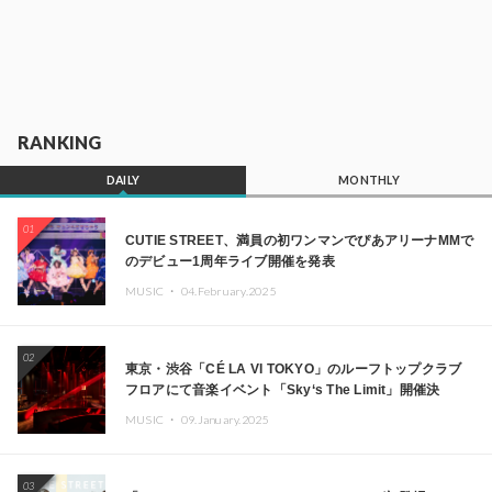
RANKING
DAILY
MONTHLY
01
CUTIE STREET、満員の初ワンマンでぴあアリーナMMで
のデビュー1周年ライブ開催を発表
MUSIC ・
04.February.2025
02
東京・渋谷「CÉ LA VI TOKYO」のルーフトップクラブ
フロアにて音楽イベント「Sky‘s The Limit」開催決
定!! GREEN ASSASSIN DOLLAR、JOMMY、
MUSIC ・
09.January.2025
Kza（FORCE OF NATURE）ら日本を代表するDJ・クリ
エイターが出演
03