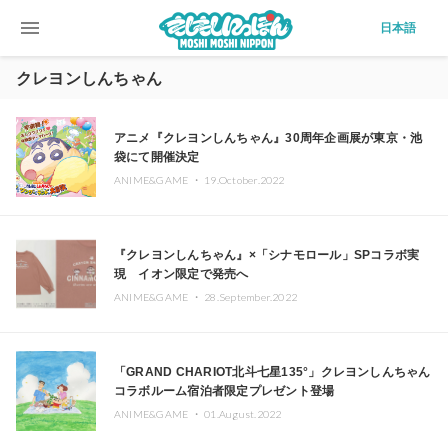
menu
日本語
クレヨンしんちゃん
アニメ『クレヨンしんちゃん』30周年企画展が東京・池
袋にて開催決定
ANIME&GAME ・
19.October.2022
『クレヨンしんちゃん』×「シナモロール」SPコラボ実
現 イオン限定で発売へ
ANIME&GAME ・
28.September.2022
「GRAND CHARIOT北斗七星135°」クレヨンしんちゃん
コラボルーム宿泊者限定プレゼント登場
ANIME&GAME ・
01.August.2022