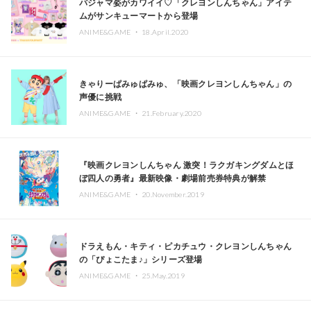
パジャマ姿がカワイイ♡「クレヨンしんちゃん」アイテ
ムがサンキューマートから登場
ANIME&GAME ・
18.April.2020
きゃりーぱみゅぱみゅ、「映画クレヨンしんちゃん」の
声優に挑戦
ANIME&GAME ・
21.February.2020
『映画クレヨンしんちゃん 激突！ラクガキングダムとほ
ぼ四人の勇者』最新映像・劇場前売券特典が解禁
ANIME&GAME ・
20.November.2019
ドラえもん・キティ・ピカチュウ・クレヨンしんちゃん
の「ぴょこたま♪」シリーズ登場
ANIME&GAME ・
25.May.2019