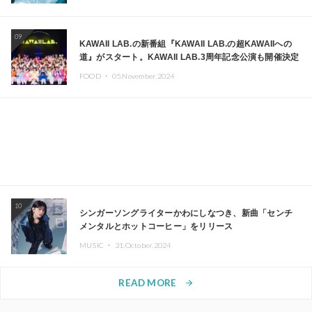
09
KAWAII LAB.の新番組『KAWAII LAB.の超KAWAIIへの
道』がスタート。KAWAII LAB.3周年記念公演も開催決定
FOOD ・
05.November.2024
10
シンガーソングライターかわにしなつき、新曲「センチ
メンタルとホットコーヒー」をリリース
MUSIC ・
31.October.2024
READ MORE
arrow_forward