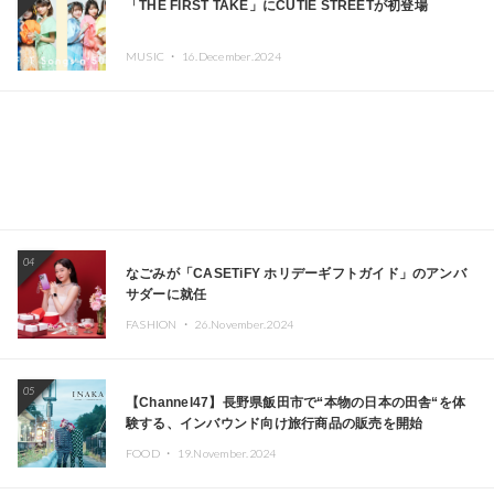
「THE FIRST TAKE」にCUTIE STREETが初登場
MUSIC ・
16.December.2024
04
なごみが「CASETiFY ホリデーギフトガイド」のアンバ
サダーに就任
FASHION ・
26.November.2024
05
【Channel47】長野県飯田市で“本物の日本の田舎“を体
験する、インバウンド向け旅行商品の販売を開始
FOOD ・
19.November.2024