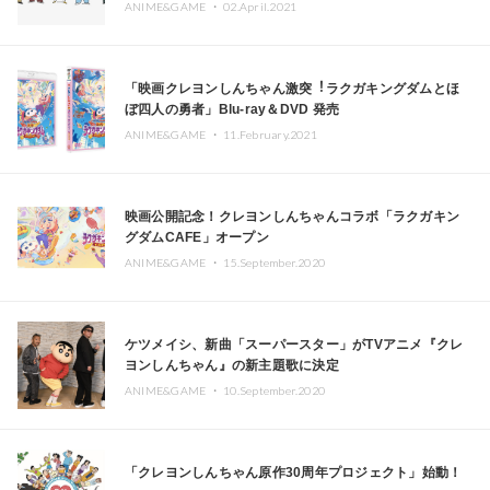
ANIME&GAME ・
02.April.2021
「映画クレヨンしんちゃん激突︕ラクガキングダムとほ
ぼ四⼈の勇者」Blu-ray＆DVD 発売
ANIME&GAME ・
11.February.2021
映画公開記念！クレヨンしんちゃんコラボ「ラクガキン
グダムCAFE」オープン
ANIME&GAME ・
15.September.2020
ケツメイシ、新曲「スーパースター」がTVアニメ『クレ
ヨンしんちゃん』の新主題歌に決定
ANIME&GAME ・
10.September.2020
「クレヨンしんちゃん原作30周年プロジェクト」始動！