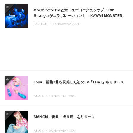
06
ASOBISYSTEMと米ニューヨークのクラブ・The
Strangerがコラボレーション！ 「KAWAII MONSTER
CAFE」と「SUSHIDELIC」のアイコンガールたちがニュ
FASHION ・
15.November.2024
ーヨークで夢のステージを披露
07
Toua、新曲2曲を収録した初のEP『I am I』をリリース
MUSIC ・
13.November.2024
08
MANON、新曲「成長痛」をリリース
MUSIC ・
05.November.2024