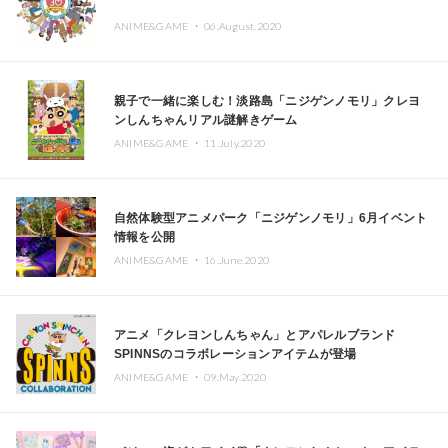
ANIME&GAME ・
06.August.2020
親子で一緒に楽しむ！淡路島「ニジゲンノモリ」クレヨ
ンしんちゃんリアル謎解きゲーム
ANIME&GAME ・
11.July.2020
自然体験型アニメパーク「ニジゲンノモリ」6月イベント
情報を公開
ANIME&GAME ・
16.June.2020
アニメ「クレヨンしんちゃん」とアパレルブランド
SPINNSのコラボレーションアイテムが登場
ANIME&GAME ・
09.May.2020