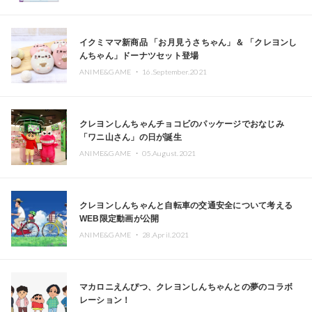
イクミママ新商品 「お月見うさちゃん」＆ 「クレヨンし
んちゃん」ドーナツセット登場
ANIME&GAME ・
16.September.2021
クレヨンしんちゃんチョコビのパッケージでおなじみ
「ワニ山さん」の日が誕生
ANIME&GAME ・
05.August.2021
クレヨンしんちゃんと自転車の交通安全について考える
WEB限定動画が公開
ANIME&GAME ・
28.April.2021
マカロニえんぴつ、クレヨンしんちゃんとの夢のコラボ
レーション！