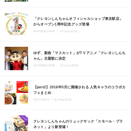
「クレヨンしんちゃんオフィシャルショップ東京駅店」
からオープン1周年記念グッズ登場
ANIME&GAME ・
15.July.2018
ゆず、新曲「マスカット」がT V アニメ「クレヨンしんち
ゃん」主題歌に決定
ANIME&GAME ・
22.June.2018
【part2】2018年5月に開催される 人気キャラのコラボカ
フェまとめ
FEATURES ・
06.May.2018
クレヨンしんちゃんのリュックサック「スモール・プラ
ネット」より新登場！