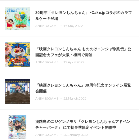
30周年「クレヨンしんちゃん」×Cake.jpコラボのカラフ
ルケーキ登場
ANIME&GAME ・
15.May.2022
「映画クレヨンしんちゃん もののけニンジャ珍風伝」公
開記念カフェが大阪・梅田で開催
ANIME&GAME ・
12.April.2022
『映画クレヨンしんちゃん』30周年記念オンライン展覧
会開催
ANIME&GAME ・
22.March.2022
淡路島のニジゲンノモリ「クレヨンしんちゃんアドベン
チャーパーク」 にて初冬季限定イベント開催中
ANIME&GAME ・
20.January.2022