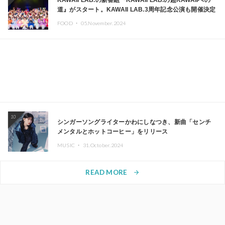
KAWAII LAB.の新番組『KAWAII LAB.の超KAWAIIへの
道』がスタート。KAWAII LAB.3周年記念公演も開催決定
FOOD ・
05.November.2024
10
シンガーソングライターかわにしなつき、新曲「センチ
メンタルとホットコーヒー」をリリース
MUSIC ・
31.October.2024
READ MORE
arrow_forward