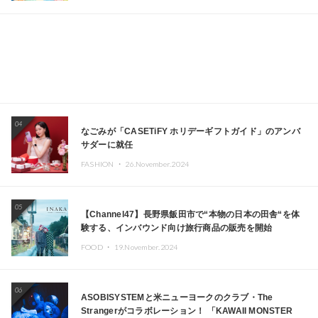
04
なごみが「CASETiFY ホリデーギフトガイド」のアンバ
サダーに就任
FASHION ・
26.November.2024
05
【Channel47】長野県飯田市で“本物の日本の田舎“を体
験する、インバウンド向け旅行商品の販売を開始
FOOD ・
19.November.2024
06
ASOBISYSTEMと米ニューヨークのクラブ・The
Strangerがコラボレーション！ 「KAWAII MONSTER