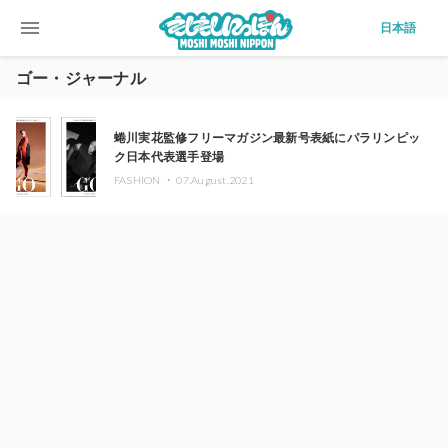
menu
日本語
ゴー・ジャーナル
蜷川実花監修フリーマガジン最新号表紙にパラリンピッ
ク日本代表選手登場
FASHION ・
07.August.2021