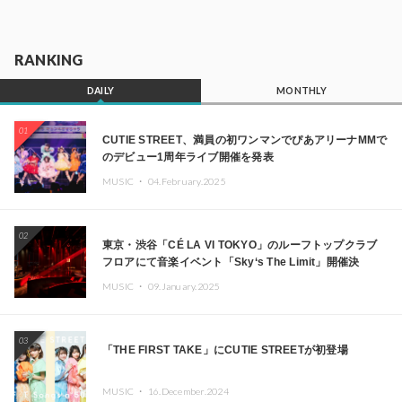
RANKING
DAILY
MONTHLY
01
CUTIE STREET、満員の初ワンマンでぴあアリーナMMで
のデビュー1周年ライブ開催を発表
MUSIC ・
04.February.2025
02
東京・渋谷「CÉ LA VI TOKYO」のルーフトップクラブ
フロアにて音楽イベント「Sky‘s The Limit」開催決
定!! GREEN ASSASSIN DOLLAR、JOMMY、
MUSIC ・
09.January.2025
Kza（FORCE OF NATURE）ら日本を代表するDJ・クリ
エイターが出演
03
「THE FIRST TAKE」にCUTIE STREETが初登場
MUSIC ・
16.December.2024