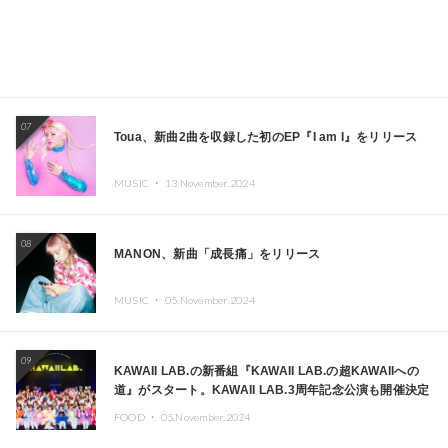
07
Toua、新曲2曲を収録した初のEP『I am I』をリリース
MUSIC ・
13.November.2024
08
MANON、新曲「成長痛」をリリース
MUSIC ・
05.November.2024
09
KAWAII LAB.の新番組『KAWAII LAB.の超KAWAIIへの
道』がスタート。KAWAII LAB.3周年記念公演も開催決定
FOOD ・
05.November.2024