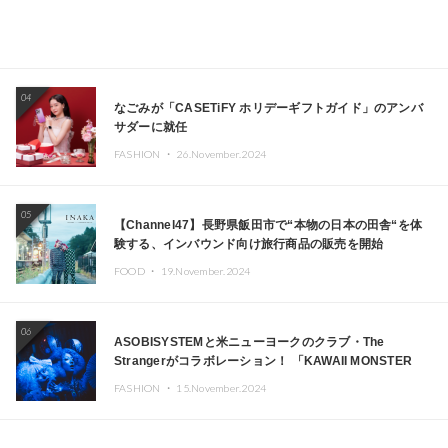
04
なごみが「CASETiFY ホリデーギフトガイド」のアンバ
サダーに就任
FASHION ・
26.November.2024
05
【Channel47】長野県飯田市で“本物の日本の田舎“を体
験する、インバウンド向け旅行商品の販売を開始
FOOD ・
19.November.2024
06
ASOBISYSTEMと米ニューヨークのクラブ・The
Strangerがコラボレーション！ 「KAWAII MONSTER
CAFE」と「SUSHIDELIC」のアイコンガールたちがニュ
FASHION ・
15.November.2024
ーヨークで夢のステージを披露