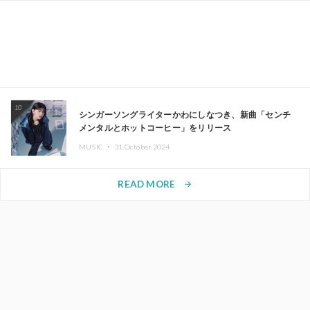
10
シンガーソングライターかわにしなつき、新曲「センチ
メンタルとホットコーヒー」をリリース
MUSIC ・
31.October.2024
READ MORE
arrow_forward