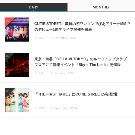
DAILY
MONTHLY
01
CUTIE STREET、満員の初ワンマンでぴあアリーナMMで
のデビュー1周年ライブ開催を発表
MUSIC ・
04.February.2025
02
東京・渋谷「CÉ LA VI TOKYO」のルーフトップクラブ
フロアにて音楽イベント「Sky‘s The Limit」開催決
定!! GREEN ASSASSIN DOLLAR、JOMMY、
MUSIC ・
09.January.2025
Kza（FORCE OF NATURE）ら日本を代表するDJ・クリ
エイターが出演
03
「THE FIRST TAKE」にCUTIE STREETが初登場
MUSIC ・
16.December.2024