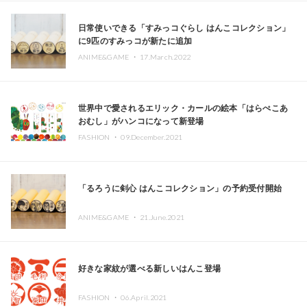
日常使いできる「すみっコぐらし はんこコレクション」
に9匹のすみっコが新たに追加
ANIME&GAME ・
17.March.2022
世界中で愛されるエリック・カールの絵本「はらぺこあ
おむし」がハンコになって新登場
FASHION ・
09.December.2021
「るろうに剣心 はんこコレクション」の予約受付開始
ANIME&GAME ・
21.June.2021
好きな家紋が選べる新しいはんこ登場
FASHION ・
06.April.2021