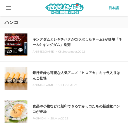
menu
日本語
ハンコ
キングダムとシヤチハタがコラボしたネーム9が登場「ネ
ーム9 キングダム」発売
ANIME&GAME ・
08.September.2022
銀行登録も可能な人気アニメ「ヒロアカ」キャラ入りは
んこ登場
ANIME&GAME ・
28.June.2022
食品や小物などに刻印できるすみっコたちの新感覚ハン
コが登場
FASHION ・
28.May.2022