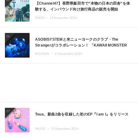
05
【Channel47】長野県飯田市で“本物の日本の田舎“を体
験する、インバウンド向け旅行商品の販売を開始
FOOD ・
19.November.2024
06
ASOBISYSTEMと米ニューヨークのクラブ・The
Strangerがコラボレーション！ 「KAWAII MONSTER
CAFE」と「SUSHIDELIC」のアイコンガールたちがニュ
FASHION ・
15.November.2024
ーヨークで夢のステージを披露
07
Toua、新曲2曲を収録した初のEP『I am I』をリリース
MUSIC ・
13.November.2024