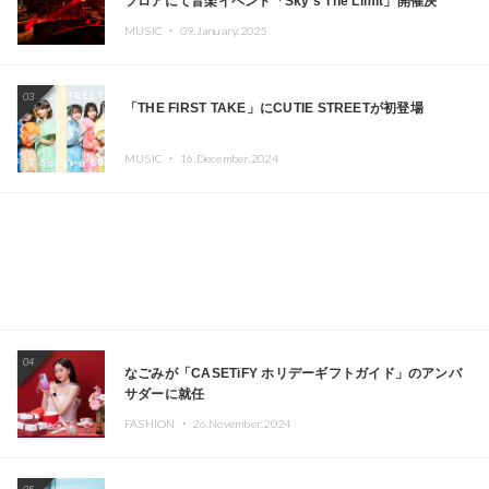
フロアにて音楽イベント「Sky‘s The Limit」開催決
定!! GREEN ASSASSIN DOLLAR、JOMMY、
MUSIC ・
09.January.2025
Kza（FORCE OF NATURE）ら日本を代表するDJ・クリ
エイターが出演
03
「THE FIRST TAKE」にCUTIE STREETが初登場
MUSIC ・
16.December.2024
04
なごみが「CASETiFY ホリデーギフトガイド」のアンバ
サダーに就任
FASHION ・
26.November.2024