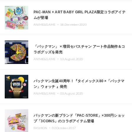
PAC-MAN × ART BABY GIRL PLAZA限定コラボアイテ
ムが登場
ANIME&GAME ・
18.December.2020
「パックマン」 × 増田セバスチャン アート作品制作＆コ
ラボグッズを発売
ANIME&GAME ・
13.August.2020
パックマン生誕40周年！『タイメックス80 ×「パックマ
ン」ウォッチ 』発売
ANIME&GAME ・
03.August.2020
パックマンの新ブランド「PAC-STORE」×300円ショッ
プ「3COINS」のコラボアイテム登場
FASHION ・
02.October.2017