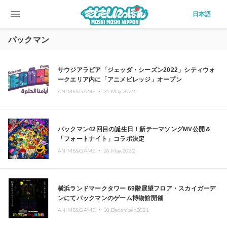
menu
日本語
パックマン
サウジアラビア「ジェッダ・シーズン2022」シティウォ
ークエリア内に「アニメビレッジ」オープン
ANIME&GAME ・
31.May.2022
パックマン42回目の誕生日！新テーマソングMV公開＆
「フォートナイト」コラボ決定
ANIME&GAME ・
26.May.2022
横浜ランドマークタワー 69階展望フロア・スカイガーデ
ンにてパックマンのゲーム博物館開催
ANIME&GAME ・
18.December.2021