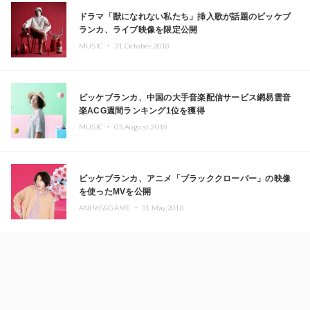
ドラマ「獣になれない私たち」挿入歌が話題のビッケブ
ランカ、ライブ映像を限定公開
MUSIC ・
31.October.2018
ビッケブランカ、中国の大手音楽配信サービス網易雲音
楽ACG週間ランキング1位を獲得
MUSIC ・
05.August.2018
ビッケブランカ、アニメ「ブラッククローバー」の映像
を使ったMVを公開
ANIME&GAME ・
31.May.2018