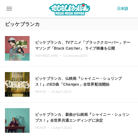
menu
日本語
ビッケブランカ
ビッケブランカ、TVアニメ「ブラッククローバー」テー
マソング「Black Catcher」 ライブ映像を公開
ANIME&GAME ・
13.January.2023
ビッケブランカ、仏映画『シャイニー・シュリンプ
ス！』のED曲「Changes」全世界配信開始
MOVIE ・
19.April.2022
ビッケブランカ、新曲が仏映画『シャイニー・シュリン
プス！』全世界共通エンディングに決定
MOVIE ・
13.April.2022