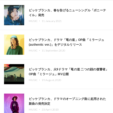
ビッケブランカ、春を告げるニューシングル「ポニーテ
イル」発売
MUSIC ・
11.January.2021
ビッケブランカ、ドラマ「竜の道」OP曲「ミラージュ
(authentic ver.)」をデジタルリリース
MUSIC ・
11.September.2020
ビッケブランカ、火9ドラマ「竜の道 二つの顔の復讐者」
OP曲「ミラージュ」MV公開
MUSIC ・
19.August.2020
ビッケブランカ、ドラマのオープニング曲に起用された
新曲の発売決定
MUSIC ・
23.April.2020