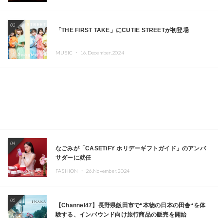
Kza（FORCE OF NATURE）ら日本を代表するDJ・クリ
エイターが出演
03
「THE FIRST TAKE」にCUTIE STREETが初登場
MUSIC ・
16.December.2024
04
なごみが「CASETiFY ホリデーギフトガイド」のアンバ
サダーに就任
FASHION ・
26.November.2024
05
【Channel47】長野県飯田市で“本物の日本の田舎“を体
験する、インバウンド向け旅行商品の販売を開始