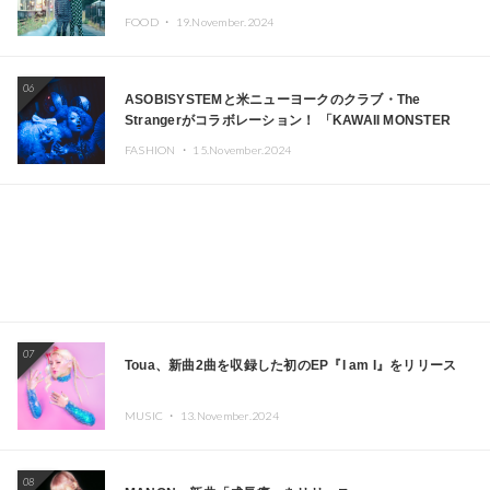
FOOD ・
19.November.2024
06
ASOBISYSTEMと米ニューヨークのクラブ・The
Strangerがコラボレーション！ 「KAWAII MONSTER
CAFE」と「SUSHIDELIC」のアイコンガールたちがニュ
FASHION ・
15.November.2024
ーヨークで夢のステージを披露
07
Toua、新曲2曲を収録した初のEP『I am I』をリリース
MUSIC ・
13.November.2024
08