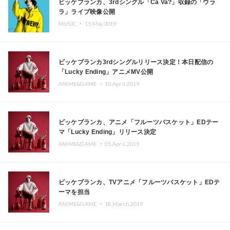
ビッケブランカ、3rdシングル「Ca Va?」収録の「ウラ
ラ」ライブ映像公開
MUSIC ・
15.May.2019
ビッケブランカ3rdシングルリリース決定！本日配信の
「Lucky Ending」アニメMV公開
ANIME&GAME ・
10.April.2019
ビッケブランカ、アニメ「フルーツバスケット」EDテー
マ「Lucky Ending」リリース決定
ANIME&GAME ・
05.April.2019
ビッケブランカ、TVアニメ「フルーツバスケット」EDテ
ーマを担当
ANIME&GAME ・
18.March.2019