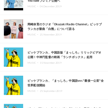
YouTubeプレミア公開へ
MUSIC ・
04.December.2019
岡崎体育のラジオ「Okazaki Radio Channel」ビッケブ
ランカが新曲「白熊」について語る
MUSIC ・
21.November.2019
ビッケブランカ、中国語版「まっしろ」リリックビデオ
公開！中神円監督の映画「ランチボックス」起用
MUSIC ・
15.November.2019
ビッケブランカ、「まっしろ」中国語ver.”最後一公里”全
世界配信開始
MUSIC ・
25.September.2019