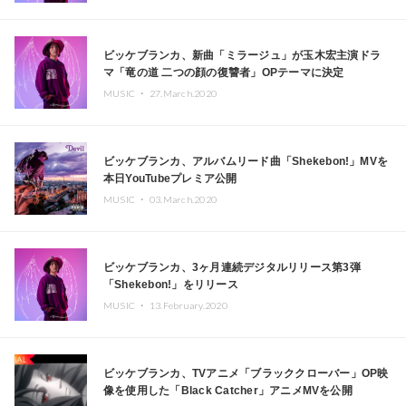
ビッケブランカ、新曲「ミラージュ」が玉木宏主演ドラ
マ「竜の道 二つの顔の復讐者」OPテーマに決定
MUSIC ・
27.March.2020
ビッケブランカ、アルバムリード曲「Shekebon!」MVを
本日YouTubeプレミア公開
MUSIC ・
03.March.2020
ビッケブランカ、3ヶ月連続デジタルリリース第3弾
「Shekebon!」をリリース
MUSIC ・
13.February.2020
ビッケブランカ、TVアニメ「ブラッククローバー」OP映
像を使用した「Black Catcher」アニメMVを公開