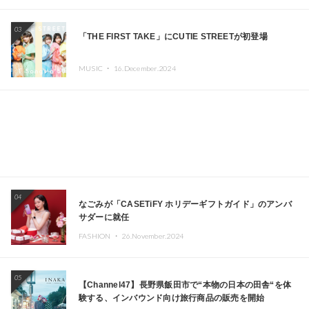
エイターが出演
03
「THE FIRST TAKE」にCUTIE STREETが初登場
MUSIC ・
16.December.2024
04
なごみが「CASETiFY ホリデーギフトガイド」のアンバ
サダーに就任
FASHION ・
26.November.2024
05
【Channel47】長野県飯田市で“本物の日本の田舎“を体
験する、インバウンド向け旅行商品の販売を開始