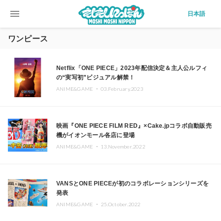
menu
日本語
ワンピース
Netflix「ONE PIECE」2023年配信決定＆主人公ルフィ
の“実写初”ビジュアル解禁！
ANIME&GAME ・
03.February.2023
映画『ONE PIECE FILM RED』×Cake.jpコラボ自動販売
機がイオンモール各店に登場
ANIME&GAME ・
13.November.2022
VANSとONE PIECEが初のコラボレーションシリーズを
発表
ANIME&GAME ・
25.October.2022