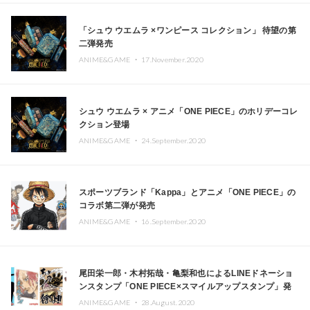
「シュウ ウエムラ ×ワンピース コレクション」 待望の第
二弾発売
ANIME&GAME ・
17.November.2020
シュウ ウエムラ × アニメ「ONE PIECE」のホリデーコレ
クション登場
ANIME&GAME ・
24.September.2020
スポーツブランド「Kappa」とアニメ「ONE PIECE」の
コラボ第二弾が発売
ANIME&GAME ・
16.September.2020
尾田栄一郎・木村拓哉・亀梨和也によるLINEドネーショ
ンスタンプ「ONE PIECE×スマイルアップスタンプ」発
売開始
ANIME&GAME ・
28.August.2020