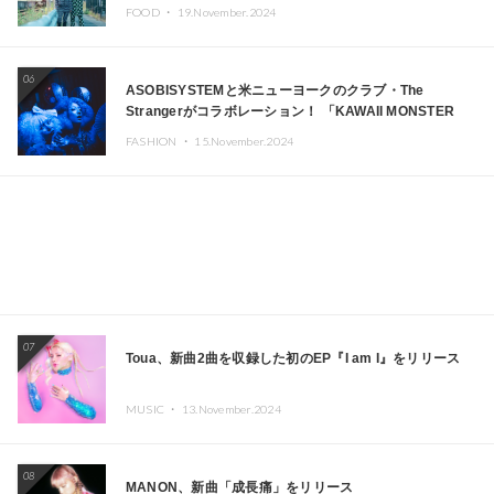
FOOD ・
19.November.2024
06
ASOBISYSTEMと米ニューヨークのクラブ・The
Strangerがコラボレーション！ 「KAWAII MONSTER
CAFE」と「SUSHIDELIC」のアイコンガールたちがニュ
FASHION ・
15.November.2024
ーヨークで夢のステージを披露
07
Toua、新曲2曲を収録した初のEP『I am I』をリリース
MUSIC ・
13.November.2024
08
MANON、新曲「成長痛」をリリース