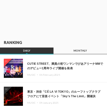
RANKING
DAILY
MONTHLY
01
CUTIE STREET、満員の初ワンマンでぴあアリーナMMで
のデビュー1周年ライブ開催を発表
MUSIC ・
04.February.2025
02
東京・渋谷「CÉ LA VI TOKYO」のルーフトップクラブ
フロアにて音楽イベント「Sky‘s The Limit」開催決
定!! GREEN ASSASSIN DOLLAR、JOMMY、
MUSIC ・
09.January.2025
Kza（FORCE OF NATURE）ら日本を代表するDJ・クリ