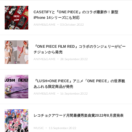
CASETiFYと『ONE PIECE』のコラボ最新作！新型
iPhone 14シリーズにも対応
ANIME&GAME ・
03.October.2022
『ONE PIECE FILM RED』コラボのランジェリーがピー
チジョンから発売
ANIME&GAME ・
28.September.2022
『LUSH×ONE PIECE』アニメ「ONE PIECE」の世界観
あふれる限定商品が発売
ANIME&GAME ・
16.September.2022
レコチョクアワード月間最優秀楽曲賞2022年8月度発表
MUSIC ・
13.September.2022