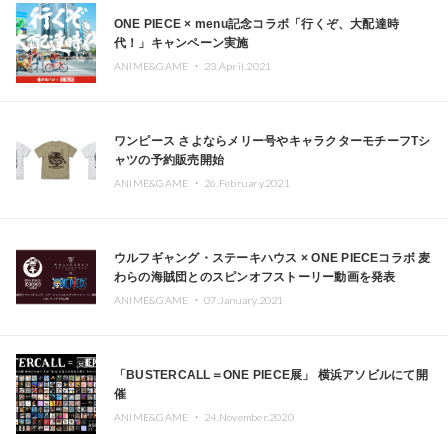
ONE PIECE × menu記念コラボ「行くぞ、大配達時
代！」キャンペーン実施
ANIME&GAME ・
23.April.2021
ワンピース さよならメリー号やキャラクターモチーフTシ
ャツの予約販売開始
ANIME&GAME ・
26.February.2021
ウルフギャング・ステーキハウス × ONE PIECEコラボ 麦
わらの海賊団とのスピンオフストーリー動画を発表
ANIME&GAME ・
07.January.2021
「BUSTERCALL＝ONE PIECE展」 横浜アソビルにて開
催
ANIME&GAME ・
24.November.2020