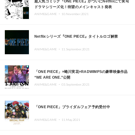
超人気コミック『ONE PIECE』がついにNetflixにて実写
ドラマシリーズ化！待望のメインキャスト発表
ANIME&GAME ・
10.November.2021
Netflixシリーズ『ONE PIECE』タイトルロゴ解禁
ANIME&GAME ・
11.September.2021
「ONE PIECE」×蜷川実花×RADWIMPSの豪華映像作品
“WE ARE ONE.”公開
ANIME&GAME ・
03.September.2021
「ONE PIECE」ブライダルフェア予約受付中
ANIME&GAME ・
11.May.2021