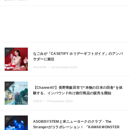
04
なごみが「CASETiFY ホリデーギフトガイド」のアンバ
サダーに就任
FASHION ・
26.November.2024
05
【Channel47】長野県飯田市で“本物の日本の田舎“を体
験する、インバウンド向け旅行商品の販売を開始
FOOD ・
19.November.2024
06
ASOBISYSTEMと米ニューヨークのクラブ・The
Strangerがコラボレーション！ 「KAWAII MONSTER