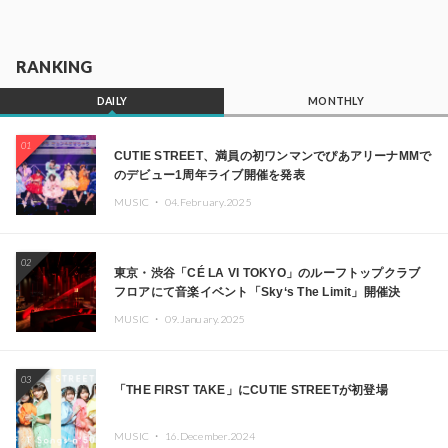
RANKING
DAILY
MONTHLY
01
CUTIE STREET、満員の初ワンマンでぴあアリーナMMで
のデビュー1周年ライブ開催を発表
MUSIC ・
04.February.2025
02
東京・渋谷「CÉ LA VI TOKYO」のルーフトップクラブ
フロアにて音楽イベント「Sky‘s The Limit」開催決
定!! GREEN ASSASSIN DOLLAR、JOMMY、
MUSIC ・
09.January.2025
Kza（FORCE OF NATURE）ら日本を代表するDJ・クリ
エイターが出演
03
「THE FIRST TAKE」にCUTIE STREETが初登場
MUSIC ・
16.December.2024