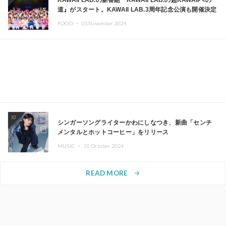
KAWAII LAB.の新番組『KAWAII LAB.の超KAWAIIへの
道』がスタート。KAWAII LAB.3周年記念公演も開催決定
FOOD ・
05.November.2024
10
シンガーソングライターかわにしなつき、新曲「センチ
メンタルとホットコーヒー」をリリース
MUSIC ・
31.October.2024
READ MORE
arrow_forward