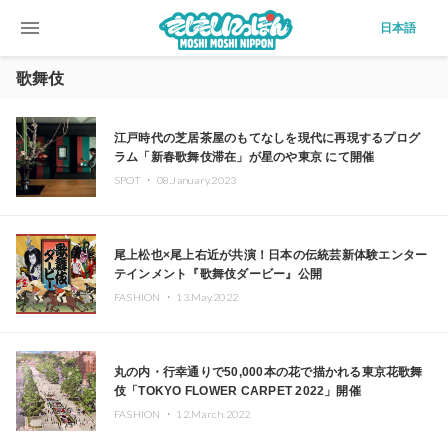
menu
日本語
歌舞伎
江戸時代の芝居茶屋のもてなしを現代に再現するプログ
ラム「新春歌舞伎滞在」が星のや東京 にて開催
SPOT ・
08.January.2023
尾上松也×尾上右近が共演！⽇本の伝統芸新体験エンター
テインメント『歌舞伎ダービー』公開
FASHION ・
13.May.2022
丸の内・行幸通りで50,000本の花で描かれる東京花歌舞
伎「TOKYO FLOWER CARPET 2022」開催
FASHION ・
12.March.2022