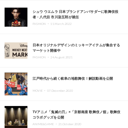
シュウ ウエムラ 日本ブランドアンバサダーに歌舞伎役
者・八代目 市川染五郎が就任
FASHION ・
11.March.2022
日本オリジナルデザインのミッキーアイテムが集合する
マーケット開催中
FASHION ・
24.August.2021
江戸時代から続く岐阜の地歌舞伎！解説動画を公開
MOVIE ・
07.December.2020
TVアニメ「鬼滅の刃」×「京都南座 歌舞伎ノ舘」歌舞伎
コラボグッズを公開
ANIME&GAME ・
21.October.2020