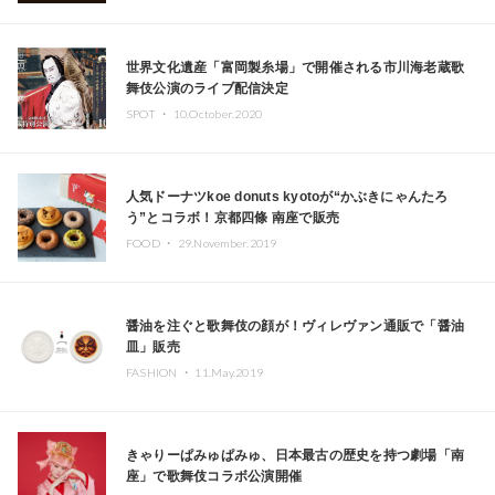
世界文化遺産「富岡製糸場」で開催される市川海老蔵歌
舞伎公演のライブ配信決定
SPOT ・
10.October.2020
人気ドーナツkoe donuts kyotoが“かぶきにゃんたろ
う”とコラボ！京都四條 南座で販売
FOOD ・
29.November.2019
醤油を注ぐと歌舞伎の顔が！ヴィレヴァン通販で「醤油
皿」販売
FASHION ・
11.May.2019
きゃりーぱみゅぱみゅ、日本最古の歴史を持つ劇場「南
座」で歌舞伎コラボ公演開催