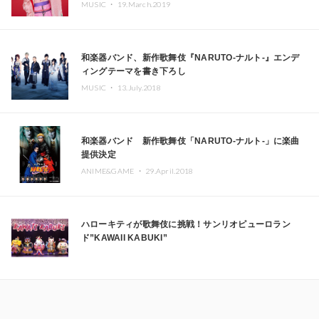
MUSIC ・
19.March.2019
和楽器バンド、新作歌舞伎『NARUTO-ナルト-』エンデ
ィングテーマを書き下ろし
MUSIC ・
13.July.2018
和楽器バンド 新作歌舞伎「NARUTO-ナルト-」に楽曲
提供決定
ANIME&GAME ・
29.April.2018
ハローキティが歌舞伎に挑戦！サンリオピューロラン
ド”KAWAII KABUKI”