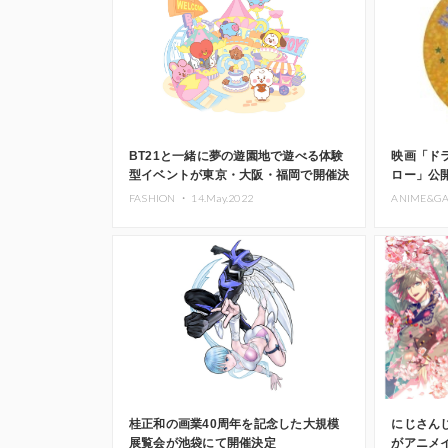
BT21と一緒に夢の遊園地で遊べる体験
映画「ド
型イベントが東京・大阪・福岡で開催決
ロー」公
定
て開催
FASHION ・
14.May.2022
ANIME&G
桂正和の画業40周年を記念した大規模
にじさんじ
展覧会が池袋にて開催決定
がアニメ