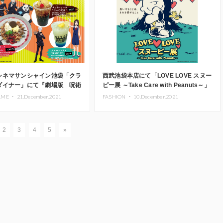
シネマサンシャイン池袋「クラ
西武池袋本店にて「LOVE LOVE スヌー
ダイナー」にて『劇場版 呪術
ピー展 ～Take Care with Peanuts～」
』公開記念メニュー登場
全国初開催中
AME ・
21.December.2021
FASHION ・
10.December.2021
2
3
4
5
»