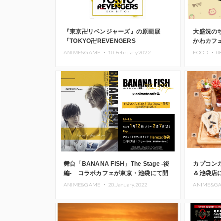
『東京卍リベンジャーズ』の原画展
大盛況の
「TOKYO卍REVENGERS
かわカフ
EXHIBITION」グッズの全商品が解禁
決定
ANIME&GAME ・
10.February.2022
FOOD ・
0
舞台「BANANA FISH」The Stage -後
カプコン
編- コラボカフェが東京・池袋にて開
＆池袋店に
催
コラボメ
ANIME&GAME ・
20.January.2022
ANIME&G