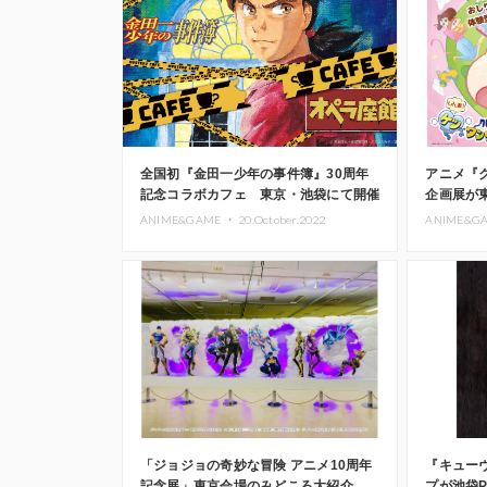
全国初『金田一少年の事件簿』30周年
アニメ『
記念コラボカフェ 東京・池袋にて開催
企画展が
決定
ANIME&GAME ・
20.October.2022
ANIME&G
「ジョジョの奇妙な冒険 アニメ10周年
『キュー
記念展」東京会場のみどころ大紹介
プが池袋P