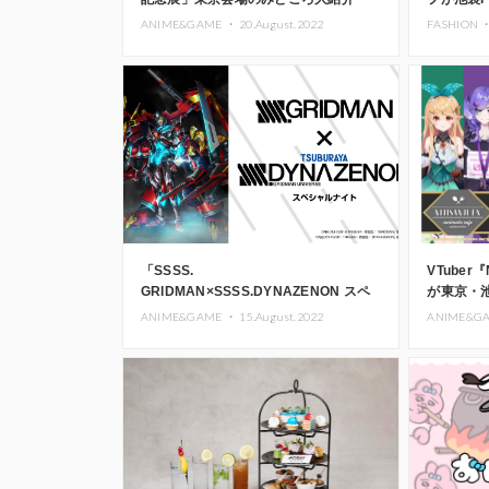
ANIME&GAME ・
20.August.2022
FASHION 
「SSSS.
VTuber
GRIDMAN×SSSS.DYNAZENON スペ
が東京・
シャルナイト」開催決定
ANIME&GAME ・
15.August.2022
ANIME&G