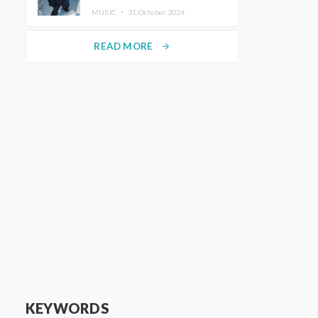
ホットコーヒー」をリリース
MUSIC ・
31.October.2024
READ MORE
arrow_forward
KEYWORDS