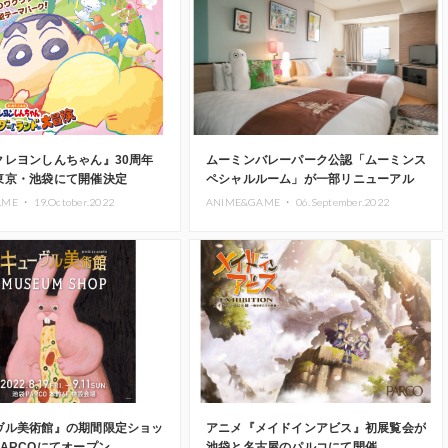
クレヨンしんちゃん』30周年
ムーミンバレーパーク公認「ムーミンス
東京・池袋にて開催決定
ペシャルルーム」が一部リニューアル
AME ・
19.October.2022
ANIME&GAME ・
06.September.2022
ヴル美術館』の期間限定ショッ
アニメ『メイドインアビス』初展覧会が
ARCOにてオープン
池袋と名古屋のパルコにて開催