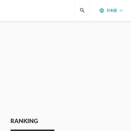
search
language
keyboard_arrow_down
日本語
RANKING