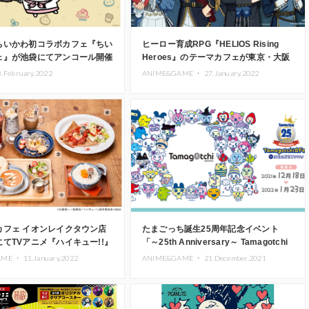
ちいかわ初コラボカフェ『ちい
ヒーロー育成RPG『HELIOS Rising
ェ』が池袋にてアンコール開催
Heroes』のテーマカフェが東京・大阪
に期間限定登場
8.February.2022
ANIME&GAME ・
27.January.2022
カフェ イオンレイクタウン店
たまごっち誕生25周年記念イベント
てTVアニメ『ハイキュー!!』
「～25th Anniversary～ Tamagotchi
ニュー登場
Fes. IN NAMJATOWN」開催
AME ・
11.January.2022
ANIME&GAME ・
21.December.2021