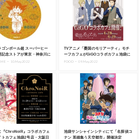
ラゴンボール超 スーパーヒー
TVアニメ「憂国のモリアーティ」モチ
開記念ストアが東京・神奈川に
ーフカフェがGiGOコラボカフェ池袋に
て開催
AME ・
10.May.2022
FOOD ・
09.May.2022
『ChroNoiR』コラボカフェ
池袋サンシャインシティにて「名探偵コ
イトカフェ池袋2号店・大阪日
ナン 英雄集う天空都市」開催決定