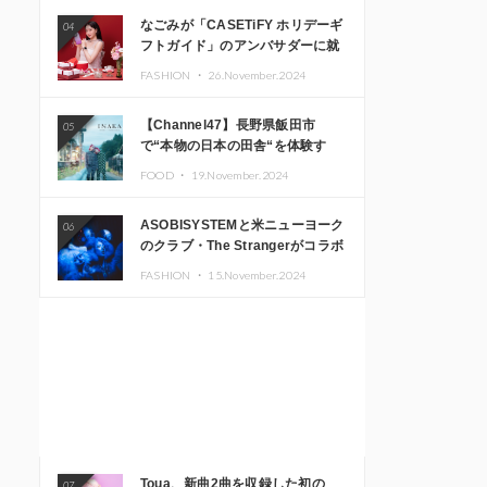
なごみが「CASETiFY ホリデーギ
04
フトガイド」のアンバサダーに就
任
FASHION ・
26.November.2024
【Channel47】長野県飯田市
05
で“本物の日本の田舎“を体験す
る、インバウンド向け旅行商品の
FOOD ・
19.November.2024
販売を開始
ASOBISYSTEMと米ニューヨーク
06
のクラブ・The Strangerがコラボ
レーション！ 「KAWAII
FASHION ・
15.November.2024
MONSTER CAFE」と
「SUSHIDELIC」のアイコンガー
ルたちがニューヨークで夢のステ
ージを披露
Toua、新曲2曲を収録した初の
07