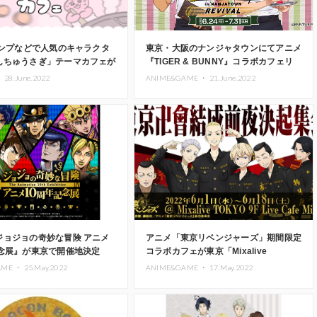
タンプなどで人気のキャラクタ
東京・大阪のナンジャタウンにてアニメ
んちゅうさぎ」テーマカフェが
『TIGER & BUNNY』コラボカフェリ
阪にて初開催
バイバル開催決定
・
28.June.2022
ANIME&GAME ・
21.June.2022
ジョジョの奇妙な冒険 アニメ
アニメ「東京リベンジャーズ」期間限定
記念展』が東京で開催地決定
コラボカフェが東京「Mixalive
TOKYO」にて限定開催
AME ・
25.May.2022
ANIME&GAME ・
17.May.2022