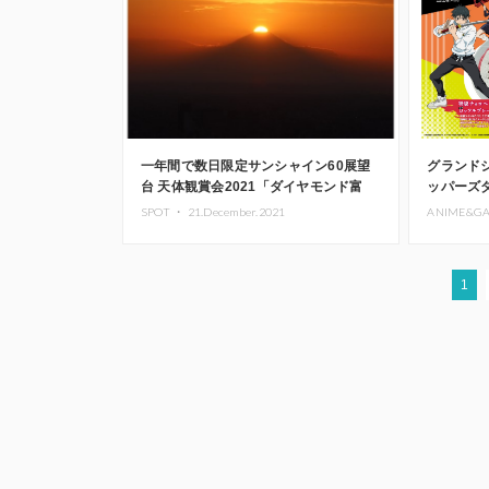
一年間で数日限定サンシャイン60展望
グランド
台 天体観賞会2021「ダイヤモンド富
ッパーズ
士」開催
廻戦 ０
SPOT ・
21.December.2021
ANIME&G
1