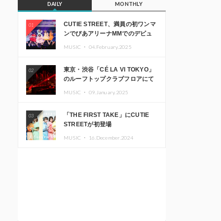
DAILY
MONTHLY
CUTIE STREET、満員の初ワンマ
01
ンでぴあアリーナMMでのデビュ
ー1周年ライブ開催を発表
MUSIC ・
04.February.2025
東京・渋谷「CÉ LA VI TOKYO」
02
のルーフトップクラブフロアにて
音楽イベント「Sky‘s The Limit」
MUSIC ・
09.January.2025
開催決定!! GREEN ASSASSIN
DOLLAR、JOMMY、
「THE FIRST TAKE」にCUTIE
03
Kza（FORCE OF NATURE）ら日
STREETが初登場
本を代表するDJ・クリエイターが
出演
MUSIC ・
16.December.2024