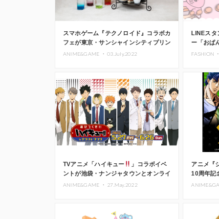
スマホゲーム『テクノロイド』コラボカ
LINEス
フェが東京・サンシャインシティプリン
ー「おぱ
スホテルにて開催
東京・大
ANIME&GAME ・
03.July.2022
FASHION 
TVアニメ「ハイキュー
」コラボイベ
アニメ『
ントが池袋・ナンジャタウンとオンライ
10周年
ンにて開催
ANIME&GAME ・
27.May.2022
ANIME&G