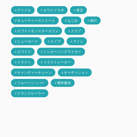
# アイドル
# カワイイラボ
# 東京
# キューティーストリート
# なごみ
# 旅行
# カワイイモンスターカフェ
# クラブ
# ニューヨーク
# ライブ
# マノン
# カワイイ
# シンガーソングライター
# イラスト
# イラストレーター
# キャンディーチューン
# オーディション
# フルーツジッパー
# 櫻井優衣
# クラングルーラー