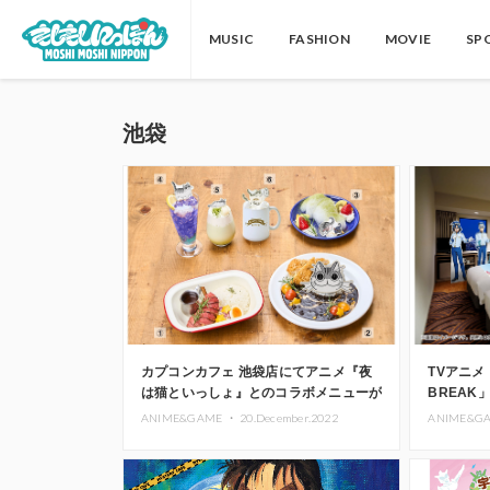
MUSIC
FASHION
MOVIE
SP
池袋
カプコンカフェ 池袋店にてアニメ『夜
TVアニメ「
は猫といっしょ』とのコラボメニューが
BREA
期間限定登場
ANIME&GAME ・
20.December.2022
ANIME&G