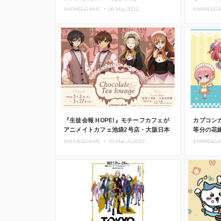
本橋で開
ANIME&GAME ・
08.May.2022
ANIME&G
『生徒会報 HOPE!』モチーフカフェが
カプコンカ
アニメイトカフェ池袋2号店・大阪日本
等分の花
橋で開催中
ANIME&GAME ・
10.March.2022
ANIME&G