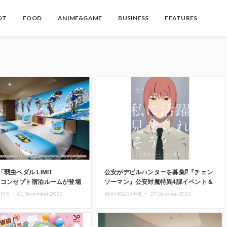
OT
FOOD
ANIME&GAME
BUSINESS
FEATURES
弱虫ペダル LIMIT
公安がデビルハンターを募集⁉︎『チェン
K」コンセプト宿泊ルームが登場
ソーマン』公安対魔特異4課イベント＆
ポップアップショップ開催
AME ・
01.November.2022
ANIME&GAME ・
27.October.2022