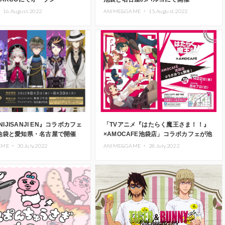
・
16.August.2022
ANIME&GAME ・
15.August.2022
『NIJISANJI EN』コラボカフェ
「TVアニメ『はたらく魔王さま！！』
池袋と愛知県・名古屋で開催
×AMOCAFE池袋店」コラボカフェが池
袋で開催
AME ・
30.July.2022
ANIME&GAME ・
28.July.2022