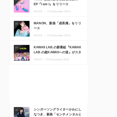
EP『I am I』をリリース
MUSIC ・
13.November.2024
MANON、新曲「成長痛」をリリ
08
ース
MUSIC ・
05.November.2024
KAWAII LAB.の新番組『KAWAII
09
LAB.の超KAWAIIへの道』がスタ
ート。KAWAII LAB.3周年記念公
FOOD ・
05.November.2024
演も開催決定
シンガーソングライターかわにし
10
なつき、新曲「センチメンタルと