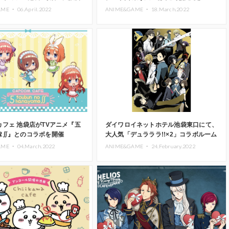
催中
AME ・
06.April.2022
ANIME&GAME ・
18.March.2022
フェ 池袋店がTVアニメ『五
ダイワロイネットホテル池袋東口にて、
嫁∬』とのコラボを開催
大人気「デュラララ!!×2」コラボルーム
produced by EJアニメホテル再登場
AME ・
04.March.2022
ANIME&GAME ・
24.February.2022