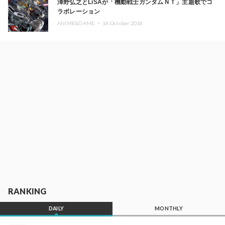
澤野弘之とLiSAが「機動戦士ガンダムＮＴ」主題歌でコ
ラボレーション
ANIME&GAME ・
18.October.2018
RANKING
DAILY
MONTHLY