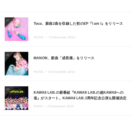
07
Toua、新曲2曲を収録した初のEP『I am I』をリリース
MUSIC ・
13.November.2024
08
MANON、新曲「成長痛」をリリース
MUSIC ・
05.November.2024
09
KAWAII LAB.の新番組『KAWAII LAB.の超KAWAIIへの
道』がスタート。KAWAII LAB.3周年記念公演も開催決定
FOOD ・
05.November.2024