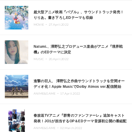
超大型アニメ映画『バブル』、サウンドトラック発売！
りりあ。書き下ろしEDテーマも収録
MOVIE ・
27.April.2022
Natumi.、澤野弘之プロデュース楽曲がアニメ『境界戦
機』のEDテーマに決定
MUSIC ・
20.April.2022
進撃の巨人、 澤野弘之作曲サウンドトラックを空間オー
ディオ化！Apple MusicでDolby Atmos ver.配信開始
ANIME&GAME ・
17.April.2022
春放送TVアニメ『群青のファンファーレ』追加キャスト
発表！JO1が担当するOP＆EDテーマ音源初公開の番組配
信決定
ANIME&GAME ・
02.March.2022