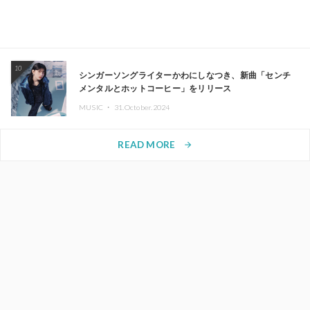
10
シンガーソングライターかわにしなつき、新曲「センチ
メンタルとホットコーヒー」をリリース
MUSIC ・
31.October.2024
READ MORE
arrow_forward