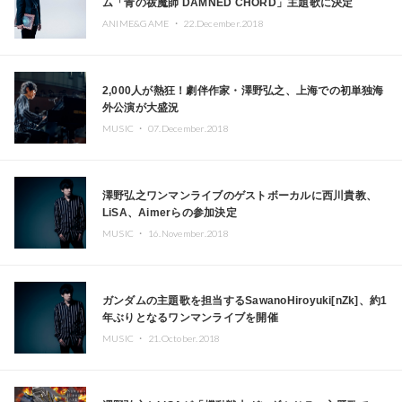
ム「青の祓魔師 DAMNED CHORD」主題歌に決定
ANIME&GAME ・
22.December.2018
2,000人が熱狂！劇伴作家・澤野弘之、上海での初単独海
外公演が大盛況
MUSIC ・
07.December.2018
澤野弘之ワンマンライブのゲストボーカルに西川貴教、
LiSA、Aimerらの参加決定
MUSIC ・
16.November.2018
ガンダムの主題歌を担当するSawanoHiroyuki[nZk]、約1
年ぶりとなるワンマンライブを開催
MUSIC ・
21.October.2018