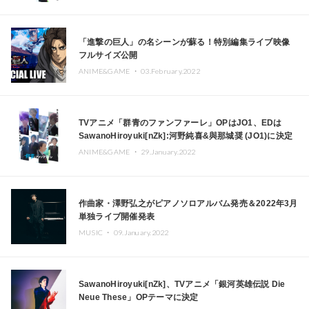
「進撃の巨人」の名シーンが蘇る！特別編集ライブ映像
フルサイズ公開
ANIME&GAME ・
03.February.2022
TVアニメ「群青のファンファーレ」OPはJO1、EDは
SawanoHiroyuki[nZk]:河野純喜&與那城奨 (JO1)に決定
ANIME&GAME ・
29.January.2022
作曲家・澤野弘之がピアノソロアルバム発売＆2022年3月
単独ライブ開催発表
MUSIC ・
09.January.2022
SawanoHiroyuki[nZk]、TVアニメ「銀河英雄伝説 Die
Neue These」OPテーマに決定