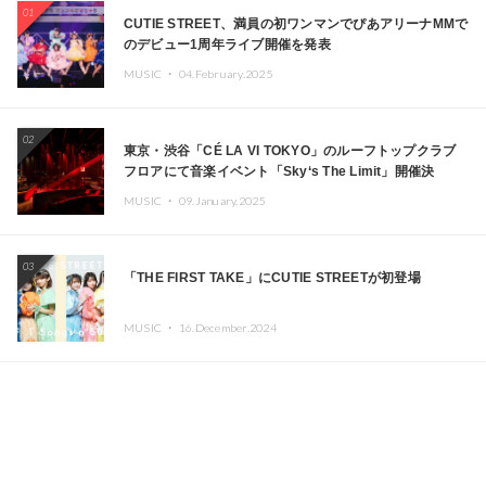
01
CUTIE STREET、満員の初ワンマンでぴあアリーナMMで
のデビュー1周年ライブ開催を発表
MUSIC ・
04.February.2025
02
東京・渋谷「CÉ LA VI TOKYO」のルーフトップクラブ
フロアにて音楽イベント「Sky‘s The Limit」開催決
定!! GREEN ASSASSIN DOLLAR、JOMMY、
MUSIC ・
09.January.2025
Kza（FORCE OF NATURE）ら日本を代表するDJ・クリ
エイターが出演
03
「THE FIRST TAKE」にCUTIE STREETが初登場
MUSIC ・
16.December.2024