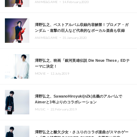
ANIME&GAME ・
14.February.2020
澤野弘之、ベストアルバム収録内容解禁！プロメア・ガ
ンダム・進撃の巨人など代表的なボーカル楽曲も収録
ANIME&GAME ・
31.January.2020
澤野弘之、映画「銀河英雄伝説 Die Neue These」EDテ
ーマに決定！
MOVIE ・
12.July.2019
澤野弘之、SawanoHiroyuki[nZk]名義のアルバムで
Aimerと3年ぶりのコラボレーション
MUSIC ・
22.February.2019
澤野弘之と酸欠少女・さユりのコラボ楽曲がスマホゲー