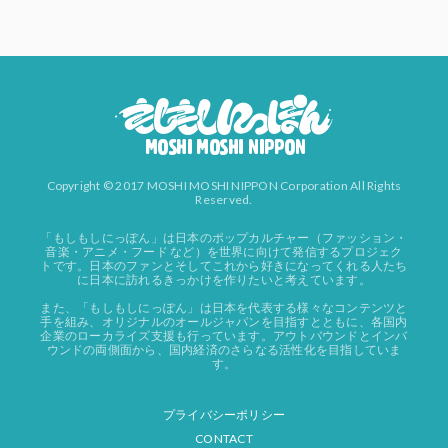
Copyright © 2017 MOSHI MOSHI NIPPON Corporation All Rights
Reserved.
「もしもしにっぽん」は日本のポップカルチャー（ファッション・
音楽・アニメ・フード など）を世界に向けて発信するプロジェク
トです。日本のファンとそしてこれから好きになってくれる人たち
に日本に訪れるきっかけを作りたいと考えています。
また、「もしもしにっぽん」は日本を代表する様々なコンテンツと
手を組み、オリジナルのオールジャパンを目指すとともに、各国内
企業のローカライズ支援も行っています。アウトバウンドとインバ
ウンドの両側面から、国内経済のさらなる活性化を目指していま
す。
プライバシーポリシー
CONTACT