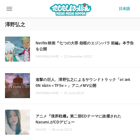
menu
日本語
澤野弘之
Netflix映画『七つの大罪 怨嗟のエジンバラ 前編』本予告
を公開
ANIME&GAME ・
22.November.2022
進撃の巨人、澤野弘之によるサウンドトラック「ətˈæk
0N tάɪtn＜TFSv＞」アニメMV公開
ANIME&GAME ・
21.June.2022
アニメ『境界戦機』第二部EDテーマに抜擢された
Natumi.がCDデビュー
MUSIC ・
08.June.2022