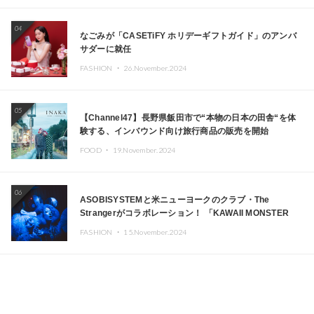
04
なごみが「CASETiFY ホリデーギフトガイド」のアンバ
サダーに就任
FASHION ・
26.November.2024
05
【Channel47】長野県飯田市で“本物の日本の田舎“を体
験する、インバウンド向け旅行商品の販売を開始
FOOD ・
19.November.2024
06
ASOBISYSTEMと米ニューヨークのクラブ・The
Strangerがコラボレーション！ 「KAWAII MONSTER
CAFE」と「SUSHIDELIC」のアイコンガールたちがニュ
FASHION ・
15.November.2024
ーヨークで夢のステージを披露