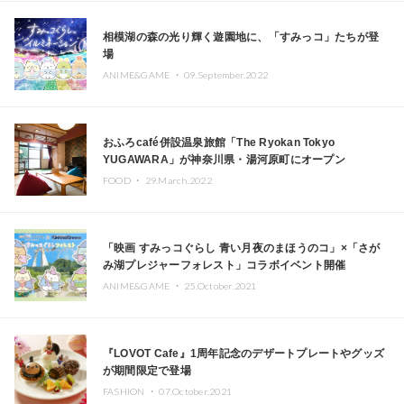
相模湖の森の光り輝く遊園地に、「すみっコ」たちが登
場
ANIME&GAME ・
09.September.2022
おふろcafé併設温泉旅館「The Ryokan Tokyo
YUGAWARA」が神奈川県・湯河原町にオープン
FOOD ・
29.March.2022
「映画 すみっコぐらし 青い月夜のまほうのコ」×「さが
み湖プレジャーフォレスト」コラボイベント開催
ANIME&GAME ・
25.October.2021
『LOVOT Cafe』1周年記念のデザートプレートやグッズ
が期間限定で登場
FASHION ・
07.October.2021