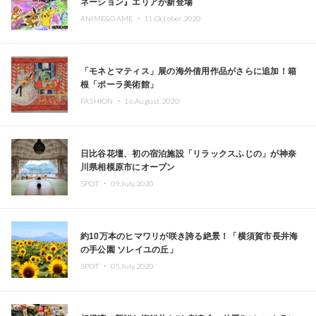
ネーション』エリアが新登場
ANIME&GAME ・
11.October.2020
「モネとマティス」展の海外借用作品がさらに追加！箱
根「ポーラ美術館」
FASHION ・
16.August.2020
日比谷花壇、初の宿泊施設「リラックスふじの」が神奈
川県相模原市にオープン
SPOT ・
09.July.2020
約10万本のヒマワリが咲き誇る絶景！「横須賀市長井海
の手公園 ソレイユの丘」
SPOT ・
05.July.2020