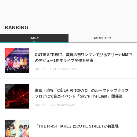
RANKING
DAILY
MONTHLY
01
CUTIE STREET、満員の初ワンマンでぴあアリーナMMで
のデビュー1周年ライブ開催を発表
MUSIC ・
04.February.2025
02
東京・渋谷「CÉ LA VI TOKYO」のルーフトップクラブ
フロアにて音楽イベント「Sky‘s The Limit」開催決
定!! GREEN ASSASSIN DOLLAR、JOMMY、
MUSIC ・
09.January.2025
Kza（FORCE OF NATURE）ら日本を代表するDJ・クリ
エイターが出演
03
「THE FIRST TAKE」にCUTIE STREETが初登場