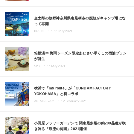
金太郎の故郷神奈川県南足柄市の廃校がキャンプ場にな
って再開
BUSINESS ・
21.May.2021
箱根湯本 梅雨シーズン限定あじさい尽くしの宿泊プラン
が誕生
SPOT ・
16.May.2021
横浜で「my route」が「GUNDAM FACTORY
YOKOHAMA」と初コラボ
ANIME&GAME ・
12.February.2021
小田原フラワーガーデンで 関東最多級の約200品種が咲
き誇る「渓流の梅園」2021開催