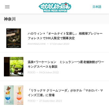
menu
日本語
神奈川
ハロウィン ×「オールナイト宝探し」 相模湖プレジャー
フォレストで300人限定で開幕決定
ANIME&GAME ・
17.October.2022
温泉×ワーケーション ミシュラン一つ星老舗旅館がワー
キングスペースを新設
FOOD ・
04.October.2022
「リラックマ クリームソーダ」がホテル「マホロバ・マ
インズ三浦」に登場
FOOD ・
27.September.2022