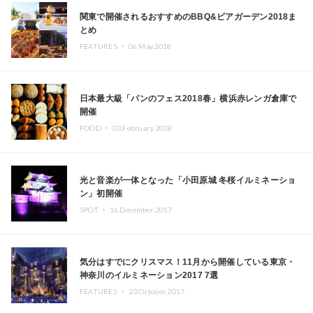
関東で開催されるおすすめのBBQ&ビアガーデン2018ま
とめ
FEATURES ・
06.May.2018
日本最大級「パンのフェス2018春」横浜赤レンガ倉庫で
開催
FOOD ・
03.February.2018
光と音楽が一体となった「小田原城 冬桜イルミネーショ
ン」初開催
SPOT ・
16.December.2017
気分はすでにクリスマス！11月から開催している東京・
神奈川のイルミネーション2017 7選
FEATURES ・
23.October.2017