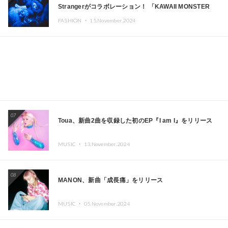
Strangerがコラボレーション！ 「KAWAII MONSTER
CAFE」と「SUSHIDELIC」のアイコンガールたちがニュ
FASHION ・
15.November.2024
ーヨークで夢のステージを披露
07
Toua、新曲2曲を収録した初のEP『I am I』をリリース
MUSIC ・
13.November.2024
08
MANON、新曲「成長痛」をリリース
MUSIC ・
05.November.2024