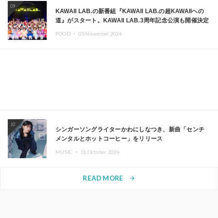
09
KAWAII LAB.の新番組『KAWAII LAB.の超KAWAIIへの
道』がスタート。KAWAII LAB.3周年記念公演も開催決定
FOOD ・
05.November.2024
10
シンガーソングライターかわにしなつき、新曲「センチ
メンタルとホットコーヒー」をリリース
MUSIC ・
31.October.2024
READ MORE
arrow_forward