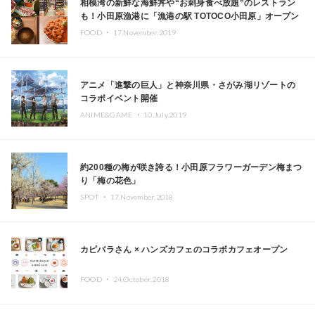
相模湾の新鮮な海鮮丼や“お刺身食べ放題”のレストラン
も！小田原漁港に「漁港の駅 TOTOCO小田原」オープン
FOOD ・
17.November.2019
アニメ「進撃の巨人」と神奈川県・さがみ湖リゾートの
コラボイベント開催
ANIME&GAME ・
10.July.2019
約200種の梅が咲き誇る！小田原フラワーガーデン梅まつ
り「梅の花色」
SPOT ・
17.November.2018
カピバラさん × ハンズカフェのコラボカフェオープン
FOOD ・
24.October.2018