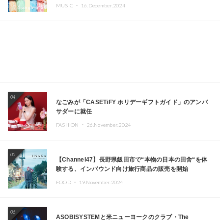
MUSIC ・
16.December.2024
04
なごみが「CASETiFY ホリデーギフトガイド」のアンバ
サダーに就任
FASHION ・
26.November.2024
05
【Channel47】長野県飯田市で“本物の日本の田舎“を体
験する、インバウンド向け旅行商品の販売を開始
FOOD ・
19.November.2024
06
ASOBISYSTEMと米ニューヨークのクラブ・The