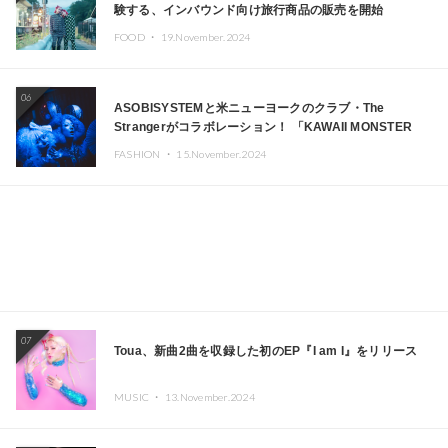
験する、インバウンド向け旅行商品の販売を開始
FOOD ・
19.November.2024
06
ASOBISYSTEMと米ニューヨークのクラブ・The
Strangerがコラボレーション！ 「KAWAII MONSTER
CAFE」と「SUSHIDELIC」のアイコンガールたちがニュ
FASHION ・
15.November.2024
ーヨークで夢のステージを披露
07
Toua、新曲2曲を収録した初のEP『I am I』をリリース
MUSIC ・
13.November.2024