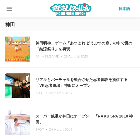
menu
日本語
神田
神田明神、ゲーム「あつまれ どうぶつの森」の中で夏の
「納涼祭り」を再現
ANIME&GAME ・
29.August.2020
リアルとバーチャルを融合させた忍者体験を提供する
「VR忍者道場」神田にオープン
SPOT ・
05.March.2019
スーパー銭湯が神田にオープン！ 「RAKU SPA 1010 神
田」
SPOT ・
04.March.2019