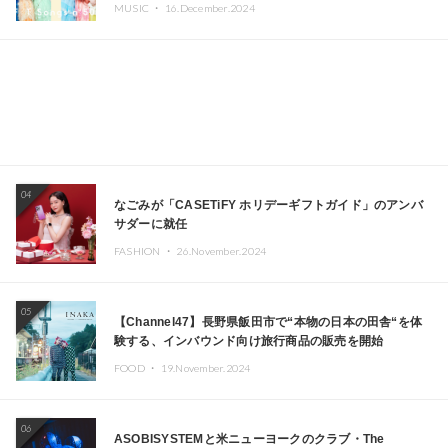
MUSIC ・
16.December.2024
04
なごみが「CASETiFY ホリデーギフトガイド」のアンバ
サダーに就任
FASHION ・
26.November.2024
05
【Channel47】長野県飯田市で“本物の日本の田舎“を体
験する、インバウンド向け旅行商品の販売を開始
FOOD ・
19.November.2024
06
ASOBISYSTEMと米ニューヨークのクラブ・The