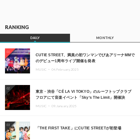
RANKING
DAILY
MONTHLY
01
CUTIE STREET、満員の初ワンマンでぴあアリーナMMで
のデビュー1周年ライブ開催を発表
MUSIC ・
04.February.2025
02
東京・渋谷「CÉ LA VI TOKYO」のルーフトップクラブ
フロアにて音楽イベント「Sky‘s The Limit」開催決
定!! GREEN ASSASSIN DOLLAR、JOMMY、
MUSIC ・
09.January.2025
Kza（FORCE OF NATURE）ら日本を代表するDJ・クリ
エイターが出演
03
「THE FIRST TAKE」にCUTIE STREETが初登場