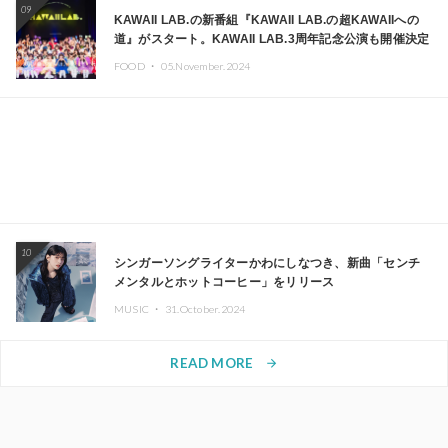
09
KAWAII LAB.の新番組『KAWAII LAB.の超KAWAIIへの
道』がスタート。KAWAII LAB.3周年記念公演も開催決定
FOOD ・
05.November.2024
10
シンガーソングライターかわにしなつき、新曲「センチ
メンタルとホットコーヒー」をリリース
MUSIC ・
31.October.2024
READ MORE
arrow_forward