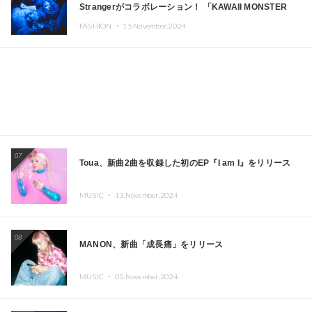
Strangerがコラボレーション！ 「KAWAII MONSTER
CAFE」と「SUSHIDELIC」のアイコンガールたちがニュ
FASHION ・
15.November.2024
ーヨークで夢のステージを披露
07
Toua、新曲2曲を収録した初のEP『I am I』をリリース
MUSIC ・
13.November.2024
08
MANON、新曲「成長痛」をリリース
MUSIC ・
05.November.2024