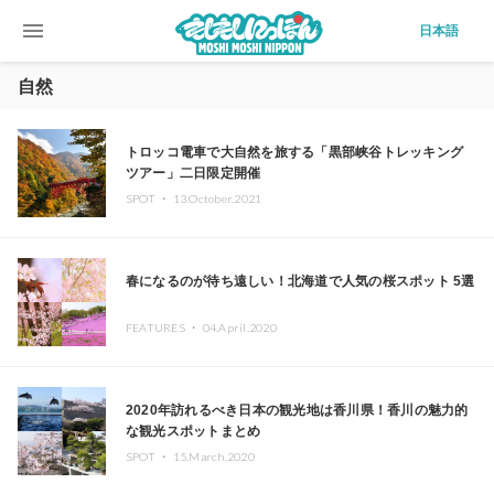
menu
日本語
自然
トロッコ電車で大自然を旅する「黒部峡谷トレッキング
ツアー」二日限定開催
SPOT ・
13.October.2021
春になるのが待ち遠しい！北海道で人気の桜スポット 5選
FEATURES ・
04.April.2020
2020年訪れるべき日本の観光地は香川県！香川の魅力的
な観光スポットまとめ
SPOT ・
15.March.2020