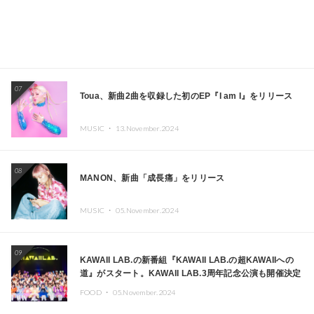
07
Toua、新曲2曲を収録した初のEP『I am I』をリリース
MUSIC ・
13.November.2024
08
MANON、新曲「成長痛」をリリース
MUSIC ・
05.November.2024
09
KAWAII LAB.の新番組『KAWAII LAB.の超KAWAIIへの
道』がスタート。KAWAII LAB.3周年記念公演も開催決定
FOOD ・
05.November.2024