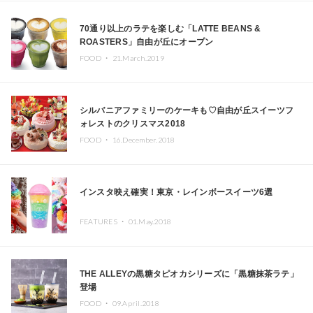
70通り以上のラテを楽しむ「LATTE BEANS &
ROASTERS」自由が丘にオープン
FOOD ・
21.March.2019
シルバニアファミリーのケーキも♡自由が丘スイーツフ
ォレストのクリスマス2018
FOOD ・
16.December.2018
インスタ映え確実！東京・レインボースイーツ6選
FEATURES ・
01.May.2018
THE ALLEYの黒糖タピオカシリーズに「黒糖抹茶ラテ」
登場
FOOD ・
09.April.2018