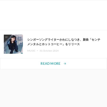
10
シンガーソングライターかわにしなつき、新曲「センチ
メンタルとホットコーヒー」をリリース
MUSIC ・
31.October.2024
READ MORE
arrow_forward