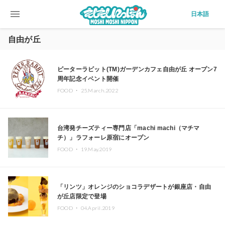
menu
日本語
自由が丘
ピーターラビット(TM)ガーデンカフェ自由が丘 オープン7
周年記念イベント開催
FOOD ・
25.March.2022
台湾発チーズティー専門店「machi machi（マチマ
チ）」ラフォーレ原宿にオープン
FOOD ・
19.May.2019
「リンツ」オレンジのショコラデザートが銀座店・自由
が丘店限定で登場
FOOD ・
04.April.2019