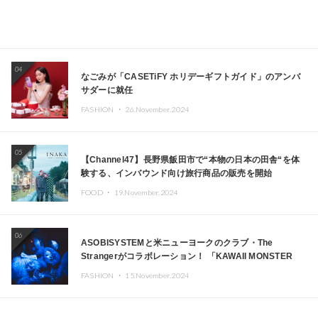
04
なごみが「CASETiFY ホリデーギフトガイド」のアンバ
サダーに就任
FASHION ・
26.November.2024
05
【Channel47】長野県飯田市で“本物の日本の田舎“を体
験する、インバウンド向け旅行商品の販売を開始
FOOD ・
19.November.2024
06
ASOBISYSTEMと米ニューヨークのクラブ・The
Strangerがコラボレーション！ 「KAWAII MONSTER
CAFE」と「SUSHIDELIC」のアイコンガールたちがニュ
FASHION ・
15.November.2024
ーヨークで夢のステージを披露