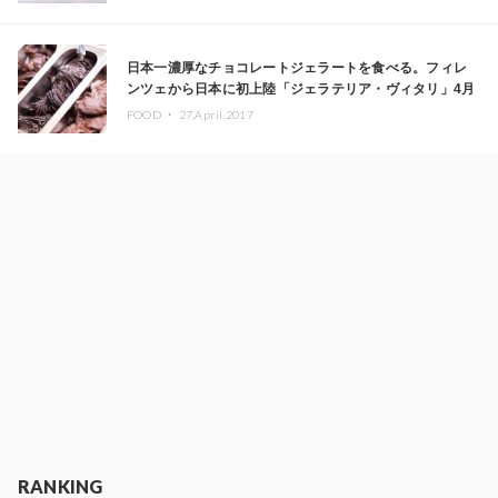
日本一濃厚なチョコレートジェラートを食べる。フィレ
ンツェから日本に初上陸「ジェラテリア・ヴィタリ」4月
28日、自由が丘にオープン
FOOD ・
27.April.2017
RANKING