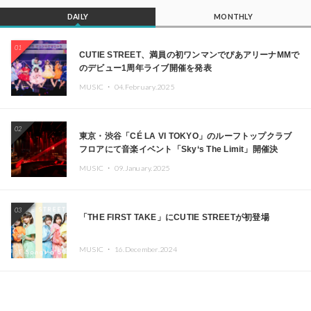
DAILY
MONTHLY
01
CUTIE STREET、満員の初ワンマンでぴあアリーナMMで
のデビュー1周年ライブ開催を発表
MUSIC ・
04.February.2025
02
東京・渋谷「CÉ LA VI TOKYO」のルーフトップクラブ
フロアにて音楽イベント「Sky‘s The Limit」開催決
定!! GREEN ASSASSIN DOLLAR、JOMMY、
MUSIC ・
09.January.2025
Kza（FORCE OF NATURE）ら日本を代表するDJ・クリ
エイターが出演
03
「THE FIRST TAKE」にCUTIE STREETが初登場
MUSIC ・
16.December.2024