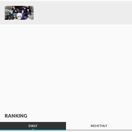
RANKING
DAILY
MONTHLY