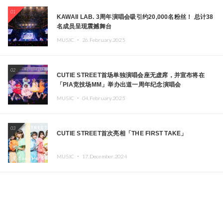
01
KAWAII LAB. 3周年演唱会吸引约20,000名粉丝！ 总计38
名成员呈现震撼舞台
MUSIC ・
26.February.2025
02
CUTIE STREET首场单独演唱会座无虚席，并宣布将在
「PIA竞技场MM」举办出道一周年纪念演唱会
MUSIC ・
04.February.2025
03
CUTIE STREET首次亮相「THE FIRST TAKE」
MUSIC ・
17.December.2024