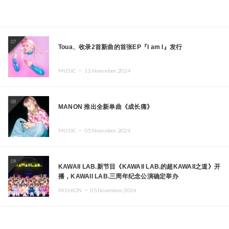
07
Toua、收录2首新曲的首张EP『I am I』发行
MUSIC ・
13.November.2024
08
MANON 推出全新单曲《成长痛》
MUSIC ・
05.November.2024
09
KAWAII LAB.新节目《KAWAII LAB.的超KAWAII之道》开
播，KAWAII LAB.三周年纪念公演确定举办
FASHION ・
05.November.2024