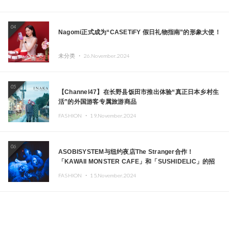
04
Nagomi正式成为“CASETiFY 假日礼物指南”的形象大使！
未分类 ・
26.November.2024
05
【Channel47】在长野县饭田市推出体验“真正日本乡村生
活”的外国游客专属旅游商品
FASHION ・
19.November.2024
06
ASOBISYSTEM与纽约夜店The Stranger合作！
「KAWAII MONSTER CAFE」和「SUSHIDELIC」的招
牌女孩们在纽约献上梦幻舞台
FASHION ・
15.November.2024