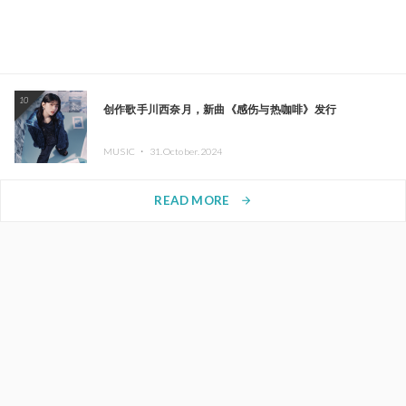
10
创作歌手川西奈月，新曲《感伤与热咖啡》发行
MUSIC ・
31.October.2024
READ MORE
arrow_forward