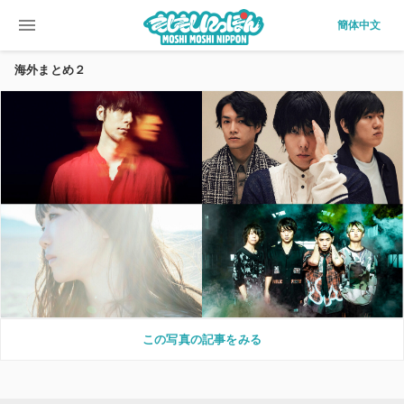
menu
簡体中文
海外まとめ２
この写真の記事をみる