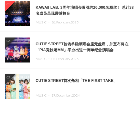
01
KAWAII LAB. 3周年演唱会吸引约20,000名粉丝！ 总计38
名成员呈现震撼舞台
MUSIC ・
26.February.2025
02
CUTIE STREET首场单独演唱会座无虚席，并宣布将在
「PIA竞技场MM」举办出道一周年纪念演唱会
MUSIC ・
04.February.2025
03
CUTIE STREET首次亮相「THE FIRST TAKE」
MUSIC ・
17.December.2024