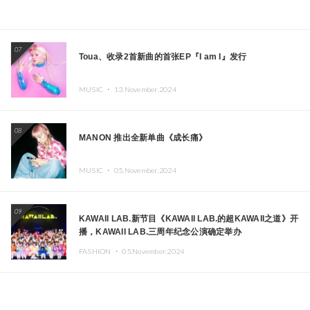
07
Toua、收录2首新曲的首张EP『I am I』发行
MUSIC ・
13.November.2024
08
MANON 推出全新单曲《成长痛》
MUSIC ・
05.November.2024
09
KAWAII LAB.新节目《KAWAII LAB.的超KAWAII之道》开
播，KAWAII LAB.三周年纪念公演确定举办
FASHION ・
05.November.2024