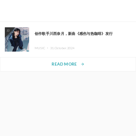
10
创作歌手川西奈月，新曲《感伤与热咖啡》发行
MUSIC ・
31.October.2024
READ MORE
arrow_forward