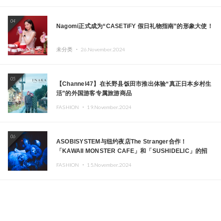
04
Nagomi正式成为“CASETiFY 假日礼物指南”的形象大使！
未分类 ・
26.November.2024
05
【Channel47】在长野县饭田市推出体验“真正日本乡村生
活”的外国游客专属旅游商品
FASHION ・
19.November.2024
06
ASOBISYSTEM与纽约夜店The Stranger合作！
「KAWAII MONSTER CAFE」和「SUSHIDELIC」的招
牌女孩们在纽约献上梦幻舞台
FASHION ・
15.November.2024