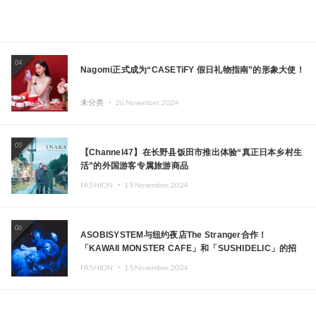
04
Nagomi正式成为“CASETiFY 假日礼物指南”的形象大使！
未分类 ・
26.November.2024
05
【Channel47】在长野县饭田市推出体验“真正日本乡村生
活”的外国游客专属旅游商品
FASHION ・
19.November.2024
06
ASOBISYSTEM与纽约夜店The Stranger合作！
「KAWAII MONSTER CAFE」和「SUSHIDELIC」的招
牌女孩们在纽约献上梦幻舞台
FASHION ・
15.November.2024