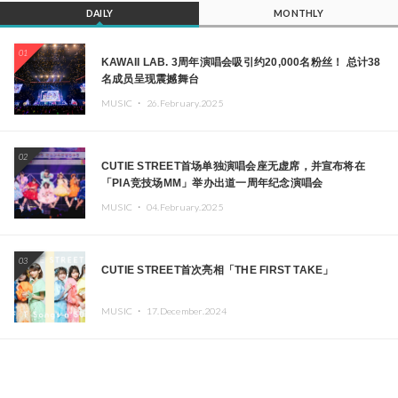
DAILY
MONTHLY
01
KAWAII LAB. 3周年演唱会吸引约20,000名粉丝！ 总计38
名成员呈现震撼舞台
MUSIC ・
26.February.2025
02
CUTIE STREET首场单独演唱会座无虚席，并宣布将在
「PIA竞技场MM」举办出道一周年纪念演唱会
MUSIC ・
04.February.2025
03
CUTIE STREET首次亮相「THE FIRST TAKE」
MUSIC ・
17.December.2024