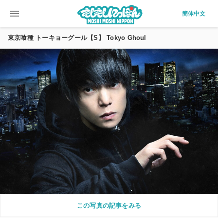
menu
簡体中文
東京喰種 トーキョーグール【S】 Tokyo Ghoul
この写真の記事をみる