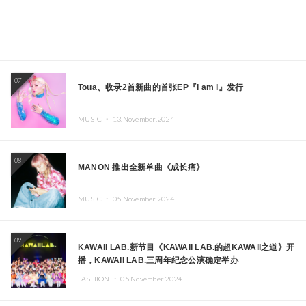
07
Toua、收录2首新曲的首张EP『I am I』发行
MUSIC ・
13.November.2024
08
MANON 推出全新单曲《成长痛》
MUSIC ・
05.November.2024
09
KAWAII LAB.新节目《KAWAII LAB.的超KAWAII之道》开
播，KAWAII LAB.三周年纪念公演确定举办
FASHION ・
05.November.2024