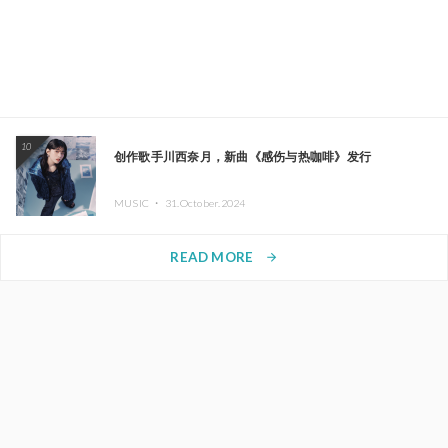
10
创作歌手川西奈月，新曲《感伤与热咖啡》发行
MUSIC ・
31.October.2024
READ MORE
arrow_forward