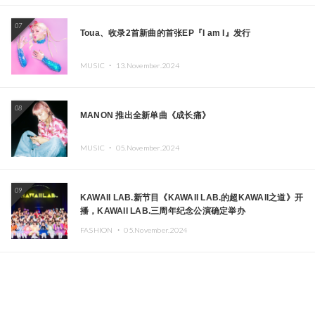
07
Toua、收录2首新曲的首张EP『I am I』发行
MUSIC ・
13.November.2024
08
MANON 推出全新单曲《成长痛》
MUSIC ・
05.November.2024
09
KAWAII LAB.新节目《KAWAII LAB.的超KAWAII之道》开
播，KAWAII LAB.三周年纪念公演确定举办
FASHION ・
05.November.2024