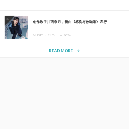
10
创作歌手川西奈月，新曲《感伤与热咖啡》发行
MUSIC ・
31.October.2024
READ MORE
arrow_forward