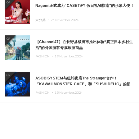
04
Nagomi正式成为“CASETiFY 假日礼物指南”的形象大使！
未分类 ・
26.November.2024
05
【Channel47】在长野县饭田市推出体验“真正日本乡村生
活”的外国游客专属旅游商品
FASHION ・
19.November.2024
06
ASOBISYSTEM与纽约夜店The Stranger合作！
「KAWAII MONSTER CAFE」和「SUSHIDELIC」的招
牌女孩们在纽约献上梦幻舞台
FASHION ・
15.November.2024