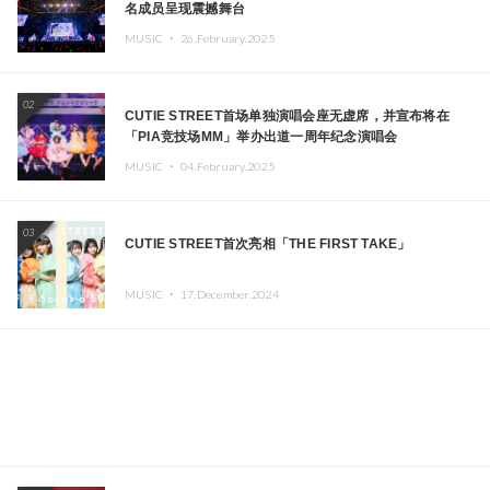
名成员呈现震撼舞台
MUSIC ・
26.February.2025
02
CUTIE STREET首场单独演唱会座无虚席，并宣布将在
「PIA竞技场MM」举办出道一周年纪念演唱会
MUSIC ・
04.February.2025
03
CUTIE STREET首次亮相「THE FIRST TAKE」
MUSIC ・
17.December.2024