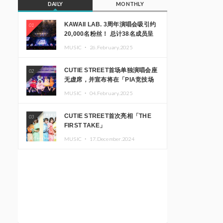
DAILY
MONTHLY
KAWAII LAB. 3周年演唱会吸引约
01
20,000名粉丝！ 总计38名成员呈
现震撼舞台
MUSIC ・
26.February.2025
CUTIE STREET首场单独演唱会座
02
无虚席，并宣布将在「PIA竞技场
MM」举办出道一周年纪念演唱会
MUSIC ・
04.February.2025
CUTIE STREET首次亮相「THE
03
FIRST TAKE」
MUSIC ・
17.December.2024