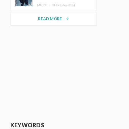
MUSIC ・
31.October.2024
READ MORE
arrow_forward
KEYWORDS