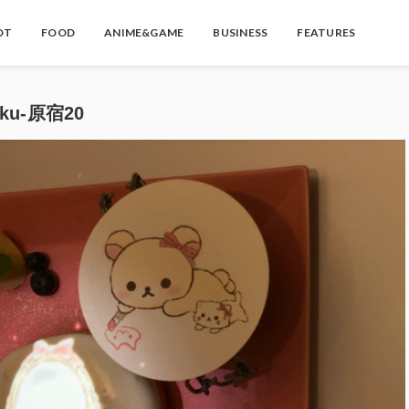
OT
FOOD
ANIME&GAME
BUSINESS
FEATURES
ku-原宿20