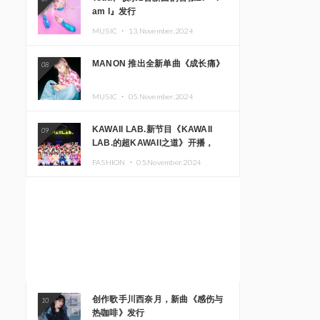
am I』发行
MUSIC ・
13.November.2024
MANON 推出全新单曲《成长痛》
08
MUSIC ・
05.November.2024
KAWAII LAB.新节目《KAWAII
09
LAB.的超KAWAII之道》开播，
KAWAII LAB.三周年纪念公演确定
FASHION ・
05.November.2024
举办
创作歌手川西奈月，新曲《感伤与
10
热咖啡》发行