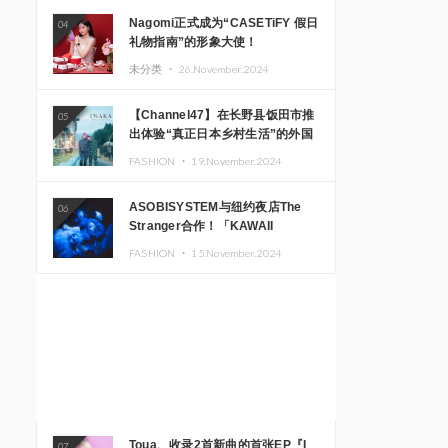
Nagomi正式成为“CASETiFY 假日
04
礼物指南”的形象大使！
未分类 ・
26.November.2024
【Channel47】在长野县饭田市推
05
出体验“真正日本乡村生活”的外国
游客专属旅游商品
FASHION ・
19.November.2024
ASOBISYSTEM与纽约夜店The
06
Stranger合作！「KAWAII
MONSTER CAFE」和
FASHION ・
15.November.2024
「SUSHIDELIC」的招牌女孩们在
纽约献上梦幻舞台
Toua、收录2首新曲的首张EP『I
07