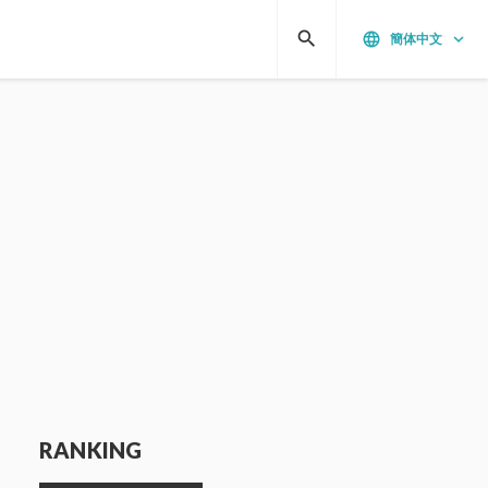
search
language
keyboard_arrow_down
簡体中文
RANKING